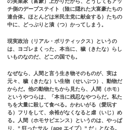
の実業家（富豪）上がりだから、どうしてもアッ
チ側のデープステイト（陰に隠れた大富豪たちの
連合体。ほとんどは米民主党に献金する）たちの
中に、どっぷりと漬（つ）かってしまう。
現実政治（リアル・ポリティックス）というの
は、ヨゴレまくった、本当に、穢（きたな）らし
いものなのだ、どこの国でも。
なぜなら、人間と言う生き物そのものが、実は
元々、穢（きたな）い生物（せいぶつ）、動物だ
からだ。他の動物たちから見たら、人間（ホモ）
というやつらは、「本当に残忍なやつらだ。私た
ちを大量に殺して食べる。かわいがる（愛玩す
る）フリをして、余裕がなくなると虐（いじ）め
る。人間（ホモサピエンス）というのは、やっぱ
り、” 狂ったサル（ape エイプ）” だ」となる。