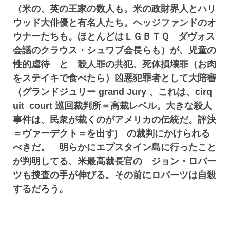
（米の、英の王家の数人も。米の政財界人とハリ
ウッド大俳優と有名人たち。ヘッジファンドのオ
ウナーたちも。ほとんどはＬＧＢＴＱ ダヴォス
会議のクラウス・シュワブ会長らも）が、児童の
性的虐待 と 殺人罪の共犯、死体損壊罪（お肉
をステイキで食べたら）凶悪犯罪者として大陪審
（グランドジュリー grand Jury 、これは、cirq
uit court 巡回裁判所＝高裁レベル。大きな殺人
事件は、民衆が裁くのがアメリカの伝統だ。評決
＝ヴァーデクト＝を出す) の裁判にかけられる
べきだ。 明らかにエプスタイン島に行ったこと
が判明してる、米最高裁長官の ジョン・ロバー
ツも捜査の手が伸びる。その前にロバーツは自殺
するだろう。