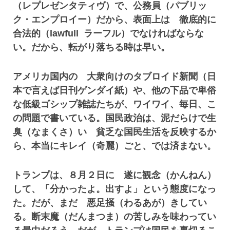
（レプレゼンタティヴ）で、公務員（パブリッ
ク・エンプロイー）だから、表面上は 徹底的に
合法的（lawfull ラーフル）でなければならな
い。だから、転がり落ちる時は早い。
アメリカ国内の 大衆向けのタブロイド新聞（日
本で言えば日刊ゲンダイ紙）や、他の下品で卑俗
な低級ゴシップ雑誌たちが、ワイワイ、毎日、こ
の問題で書いている。国民政治は、泥だらけで生
臭（なまくさ）い 貧乏な国民生活を反映するか
ら、本当にキレイ（奇麗）ごと、では済まない。
トランプは、８月２日に 遂に観念（かんねん）
して、「分かったよ。出すよ」という態度になっ
た。だが、まだ 悪足掻（わるあが）きしてい
る。断末魔（だんまつま）の苦しみを味わってい