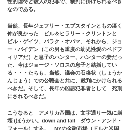
性的虐待と殺人の犯罪で、裁判に掛けられるべき
なのである。
当然、長年ジェフリー・エプスタインともの凄く
仲が良かった ビル＆ヒラリー・クリントンと
ビル・ゲイツ、バラク・オバマ、それから、ジョ
ー・バイデン（この男も重度の幼児性愛のペドフ
ィリアだ）と息子のハンター、ハンターの妻だっ
た、今はジョージ・ソロスの息子と結婚してい
る・・・たちも、当然、議会の召喚状（しょうか
んじょう）での公聴会と共に、裁判にかけられる
べきだ。そして、長年の凶悪犯罪者として 死刑
にされるべきだ。
こうなると アメリカ帝国は、文字通り一気に崩
壊 (ほうかい。down and fall ダウン・アンド・
フォール）する。 NYの金融市場（ドルと米国