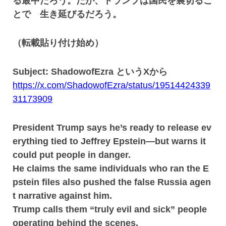
る最中だろう。だが、トランプは国民を裏切るこ
とで 生き延びるだろう。
（転載貼り付け始め）
Subject: ShadowofEzra というXから
https://x.com/ShadowofEzra/status/19514424339
31173909
President Trump says he’s ready to release ev
erything tied to Jeffrey Epstein—but warns it
could put people in danger.
He claims the same individuals who ran the E
pstein files also pushed the false Russia agen
t narrative against him.
Trump calls them “truly evil and sick” people
operating behind the scenes.