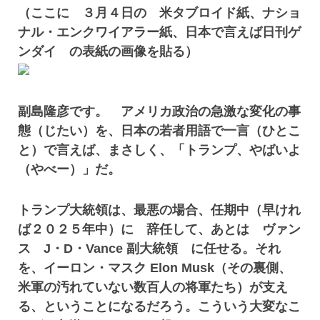
（ここに ３月４日の 米タブロイド紙、ナショ
ナル・エンクワイアラー紙、日本で言えば日刊ゲ
ンダイ の表紙の画像を貼る）
副島隆彦です。 アメリカ政治の急激な変化の事
態（じたい）を、日本の若者用語で一言（ひとこ
と）で言えば、まさしく、「トランプ、やばいよ
（やべー）」だ。
トランプ大統領は、最悪の場合、任期中（早けれ
ば２０２５年中）に 辞任して、あとは ヴァン
ス J・D・Vance 副大統領 に任せる。それ
を、イーロン・マスク Elon Musk（その裏側、
米軍の汚れていない数百人の将軍たち）が支え
る、ということになるだろう。こういう大変なこ