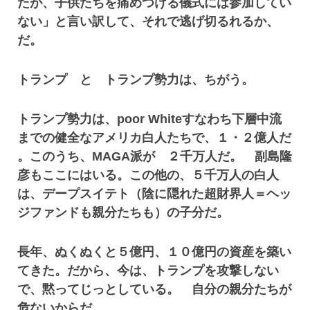
たが、子供たちを痛めつける儀式には参加してい
ない」と言い訳して、それで逃げ切るれるか、
だ。
トランプ と トランプ勢力は、ちがう。
トランプ勢力は、poor Whiteすなわち下層中流
までの健全なアメリカ白人たちで、１・２億人だ
。このうち、MAGA派が ２千万人だ。 副島隆
彦もここにはいる。この他の、５千万人の白人
は、デープスイテト（陰に隠れた超財界人＝ヘッ
ジファンドも親分たちも）の子分だ。
長年、ぬくぬくと５億円、１０億円の資産を築い
てきた。だから、今は、トランプを攻撃しない
で、黙ってじっとしている。 自分の親分たちが
危ないからだ。