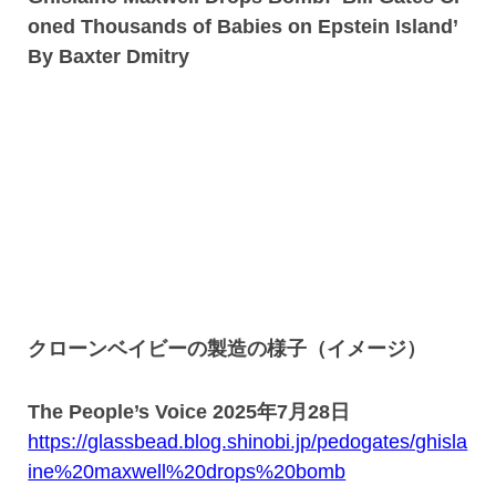
oned Thousands of Babies on Epstein Island’
By Baxter Dmitry
クローンベイビーの製造の様子（イメージ）
The People’s Voice 2025年7月28日
https://glassbead.blog.shinobi.jp/pedogates/ghisla
ine%20maxwell%20drops%20bomb