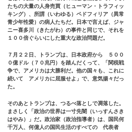
たちの大量の人身売買（ヒューマン・トラフィッ
キング）、所謂（いわゆる）ペドフィリア（異常
青少年性愛）の病人たちだ。日本で言えば、ジャ
ニー喜多川（きたがわ）の事件と同じで、それを
１００倍ぐらいにした重大な政治問題だ。
７月２２日、トランプは、日本政府から ５００
０億ドル（７０兆円）を踏んだくって、「関税戦
争で、アメリカは大勝利だ。他の国々も、これに
続いて アメリカに屈服せよ」で、意気揚々だっ
た。
そのあとトランプは、つるべ落としで凋落した。
まさしく「政治の世界は一寸先闇（いっすんさき
はやみ）」だ。政治家（政治指導者）は、国民何
千万人、何億人の国民生活のすべての 代表者