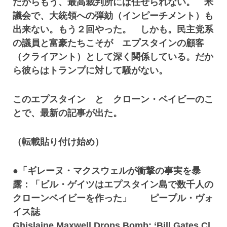
だからもう、最高裁判所には任せられない。 米
議会で、大統領への弾劾（インピーチメント）も
出来ない。もう２回やった。 しかも。民主党系
の議員と富豪たちこそが エプスタインの顧客
（クライアント）として深く関係している。だか
ら彼らはトランプに対して騒がない。
このエプスタイン と クローン・ベイビーのこ
とで、最新の記事が出た。
（転載貼り付け始め）
●「ギレーヌ・マクスウェルが衝撃の事実を暴
露：「ビル・ゲイツはエプスタイン島で数千人の
クローンベイビーを作った」 ピープル・ヴォ
イス誌
Ghislaine Maxwell Drops Bomb: ‘Bill Gates Cl