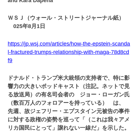
and Kara Dapena
ＷＳＪ（ウォール・ストリートジャーナル紙）
025年8月1日
https://jp.wsj.com/articles/how-the-epstein-scanda
l-fractured-trumps-relationship-with-maga-78d8cd
f9
ドナルド・トランプ米大統領の支持者で、特に影
響力の大きいポッドキャスト（注記。ネットで見
る放送局）の有名司会者の ジョー・ローガン氏
（数百万人のフォロアーを持っている） は、
先週、故ジェフリー・エプスタイン元被告の事件
に対する政権の姿勢を巡って「（これは我々アメ
リカ国民にとって」譲れない一線だ」を示した。