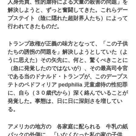
人身売買、性的虐待による大量の殺害の問題」を
解決しようと、ずっと奮闘してきた。これらデー
プステイト（陰に隠れた超財界人たち）によって
行われてきたものだ。
トランプ政権が正義の味方となって、「この子供
たちの誘拐の問題を」解決しようとしていた（よ
うに思えた）その矢先に、何と、驚くべきことに
（急に発覚したのではないが）、その最高司令官
である当のドナルド・トランプが、このデープス
テトのペドフィリア pedphilia 児童虐待の性犯罪
に、自ら（３０歳代から）深く絡んでいることが
発覚した。事態は、日に日に深刻さを増してい
る。
アメリカの地方の 各家庭に配られる 牛乳の紙
パックの外側に、「いなくなった私の家の子供