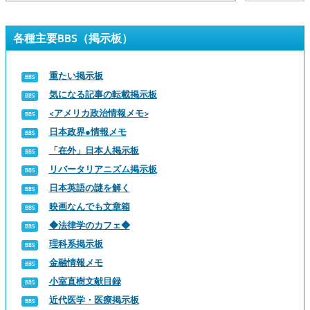
各種主要BBS（掲示板）
重たい掲示板
気になる記事の転載掲示板
<アメリカ政治情報メモ>
日本政界●情報メモ
「在外」日本人掲示板
リバータリアニズム掲示板
日本英語の謎を解く
映画なんでも文章箱
◆法律学のカフェ◆
理科系掲示板
金融情報メモ
小室直樹文献目録
近代医学・医療掲示板