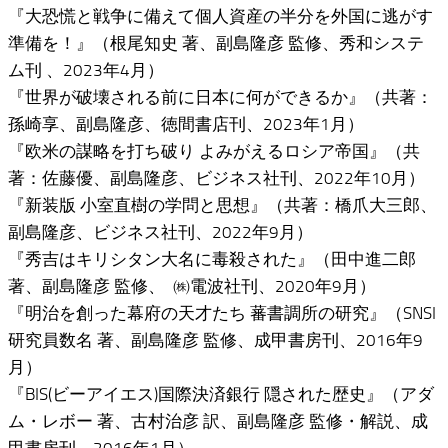
『大恐慌と戦争に備えて個人資産の半分を外国に逃がす
準備を！』（根尾知史 著、副島隆彦 監修、秀和システ
ム刊 、2023年4月）
『世界が破壊される前に日本に何ができるか』（共著：
孫崎享、副島隆彦、徳間書店刊、2023年1月）
『欧米の謀略を打ち破り よみがえるロシア帝国』（共
著：佐藤優、副島隆彦、ビジネス社刊、2022年10月）
『新装版 小室直樹の学問と思想』（共著：橋爪大三郎、
副島隆彦、ビジネス社刊、2022年9月）
『秀吉はキリシタン大名に毒殺された』（田中進二郎
著、副島隆彦 監修、 ‎ ㈱電波社刊、2020年9月）
『明治を創った幕府の天才たち 蕃書調所の研究』（SNSI
研究員数名 著、副島隆彦 監修、成甲書房刊、2016年9
月）
『BIS(ビーアイエス)国際決済銀行 隠された歴史』（アダ
ム・レボー 著、古村治彦 訳、副島隆彦 監修・解説、成