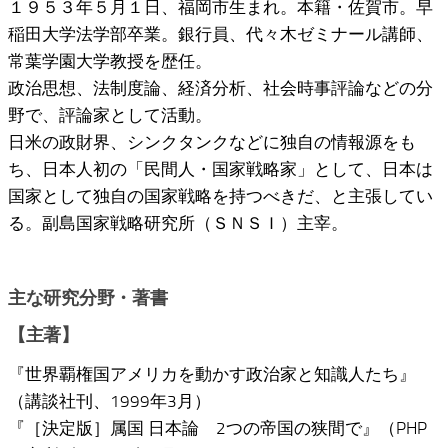
１９５３年５月１日、福岡市生まれ。本籍・佐賀市。早
稲田大学法学部卒業。銀行員、代々木ゼミナール講師、
常葉学園大学教授を歴任。
政治思想、法制度論、経済分析、社会時事評論などの分
野で、評論家として活動。
日米の政財界、シンクタンクなどに独自の情報源をも
ち、日本人初の「民間人・国家戦略家」として、日本は
国家として独自の国家戦略を持つべきだ、と主張してい
る。副島国家戦略研究所（ＳＮＳＩ）主宰。
主な研究分野・著書
【主著】
『世界覇権国アメリカを動かす政治家と知識人たち』
（講談社刊、1999年3月）
『［決定版］属国 日本論 2つの帝国の狭間で』（PHP