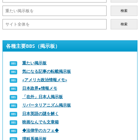
検索
検索
各種主要BBS（掲示板）
重たい掲示板
気になる記事の転載掲示板
<アメリカ政治情報メモ>
日本政界●情報メモ
「在外」日本人掲示板
リバータリアニズム掲示板
日本英語の謎を解く
映画なんでも文章箱
◆法律学のカフェ◆
理科系掲示板