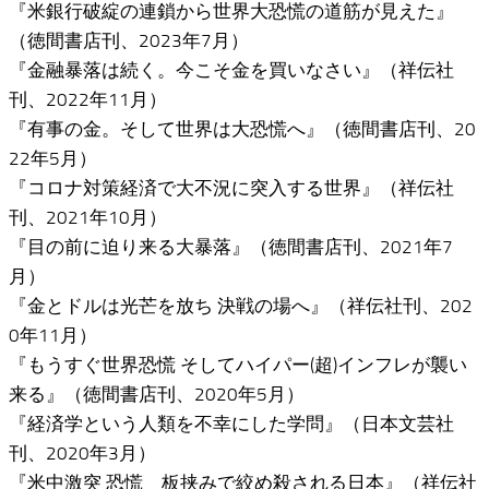
『米銀行破綻の連鎖から世界大恐慌の道筋が見えた』
（徳間書店刊、2023年7月）
『金融暴落は続く。今こそ金を買いなさい』（祥伝社
刊、2022年11月）
『有事の金。そして世界は大恐慌へ』（徳間書店刊、20
22年5月）
『コロナ対策経済で大不況に突入する世界』（祥伝社
刊、2021年10月）
『目の前に迫り来る大暴落』（徳間書店刊、2021年7
月）
『金とドルは光芒を放ち 決戦の場へ』（祥伝社刊、202
0年11月）
『もうすぐ世界恐慌 そしてハイパー(超)インフレが襲い
来る』（徳間書店刊、2020年5月）
『経済学という人類を不幸にした学問』（日本文芸社
刊、2020年3月）
『米中激突 恐慌 板挟みで絞め殺される日本』（祥伝社