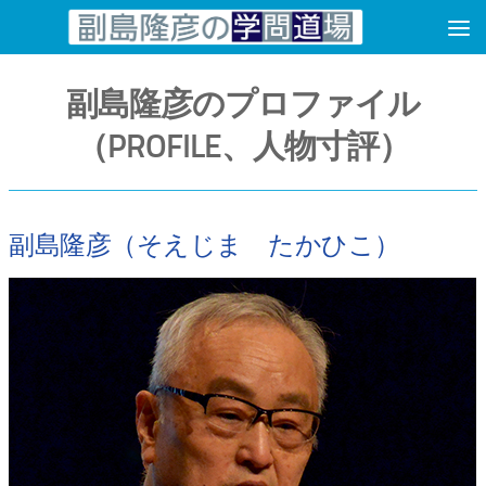
コンテンツへスキップ
副島隆彦のプロファイル
（PROFILE、人物寸評）
副島隆彦（そえじま たかひこ）