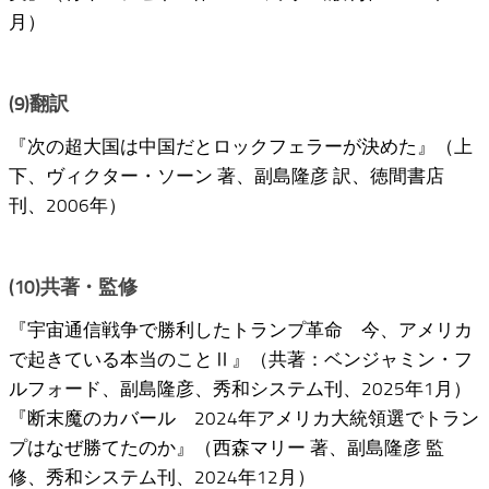
月）
(9)翻訳
『次の超大国は中国だとロックフェラーが決めた』（上
下、ヴィクター・ソーン 著、副島隆彦 訳、徳間書店
刊、2006年）
(10)共著・監修
『宇宙通信戦争で勝利したトランプ革命 今、アメリカ
で起きている本当のことⅡ』（共著：ベンジャミン・フ
ルフォード、副島隆彦、秀和システム刊、2025年1月）
『断末魔のカバール 2024年アメリカ大統領選でトラン
プはなぜ勝てたのか』（西森マリー 著、副島隆彦 監
修、秀和システム刊、2024年12月）