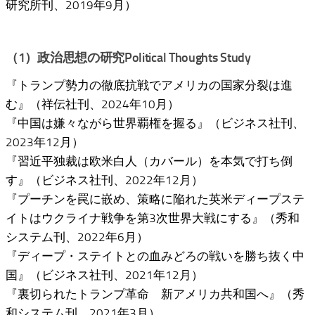
研究所刊、2019年9月）
（1）政治思想の研究Political Thoughts Study
『トランプ勢力の徹底抗戦でアメリカの国家分裂は進
む』（祥伝社刊、2024年10月）
『中国は嫌々ながら世界覇権を握る』（ビジネス社刊、
2023年12月）
『習近平独裁は欧米白人（カバール）を本気で打ち倒
す』（ビジネス社刊、2022年12月）
『プーチンを罠に嵌め、策略に陥れた英米ディープステ
イトはウクライナ戦争を第3次世界大戦にする』（秀和
システム刊、2022年6月）
『ディープ・ステイトとの血みどろの戦いを勝ち抜く中
国』（ビジネス社刊、2021年12月）
『裏切られたトランプ革命 新アメリカ共和国へ』（秀
和システム刊、2021年3月）