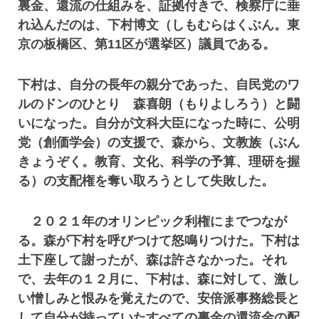
裏金、還流の仕組みを、証拠付きで、検察庁に垂
れ込んだのは、下村博文（しもむらはくぶん。東
京の板橋区、第11区が選挙区）議員である。
下村は、自分の長年の親分であった、自民党のワ
ルのドンのひとり 森喜朗（もりよしろう）と闘
いになった。自分が文科大臣になった時に、公明
党（創価学会）の支援で、森から、文教族（ぶん
きょうぞく。教育、文化、科学の予算、理研を握
る）の支配権を奪い取ろうとして失敗した。
２０２１年のオリンピック利権にまでつなが
る。森が下村を呼びつけて怒鳴りつけた。下村は
土下座して謝ったが、森は許さなかった。それ
で、去年の１２月に、下村は、森に対して、激し
い憎しみと恨みを覚えたので、安倍派事務総長と
して自分が持っていたすべての裏金の還流金の配