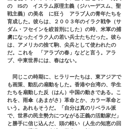
の ISの イスラム原理主義（ジハーデスム、聖
戦主義）の美名 に狂う アラブ人の青年たちを
育成した。彼らは、２００３年のイラク戦争（サ
ダム・フセインを絞首刑にした）の時、米軍の捕
虜になったイラク人の若い兵士たちだった。彼ら
は、アメリカの捨て駒、尖兵として使われたの
だ。これを 「アラブの春」などと言う。アラ
ブ、中東世界には、春はない。
同じこの時期に、ヒラリーたちは、東アジアで
も画策、動乱の扇動をした。香港や台湾の、学生
たちを扇動した反（はん）中国の動きである。こ
れを、雨傘（あまがさ）革命とか、カラー革命と
いう。あれもそうだ。「自分は真のリベラル派
で、世界の民主勢力につながる正義の活動家だ」
と勝手に信じ込んだ、頭の軽い（人生の知恵の回