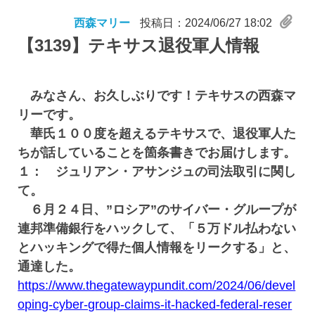
西森マリー
投稿日：2024/06/27 18:02
【3139】
テキサス退役軍人情報
みなさん、お久しぶりです！テキサスの西森マ
リーです。
華氏１００度を超えるテキサスで、退役軍人た
ちが話していることを箇条書きでお届けします。
１： ジュリアン・アサンジュの司法取引に関し
て。
６月２４日、”ロシア”のサイバー・グループが
連邦準備銀行をハックして、「５万ドル払わない
とハッキングで得た個人情報をリークする」と、
通達した。
https://www.thegatewaypundit.com/2024/06/devel
oping-cyber-group-claims-it-hacked-federal-reser