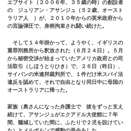
エブサイト（２００６年、３５歳の時）の創設者
の ジュリアン・アサンジュ（５２歳、オースト
ラリア人 ）が、２０１０年からの英米政府から
の言論弾圧で、身柄拘束され闘い続けた。
そして１４年掛かって、ようやく、イギリスの
重罪刑務所から釈放された（６月２４日）。５月
から秘密交渉が始まっていたアメリカ政府との司
法取引（しほうとりひき）で、２６日（昨日）、
サイパンの米連邦裁判所で、１件だけ米スパイ法
違反を認めて、それで自由となり同日中に母国の
オーストラリアに帰った。
家族（奥さんになった弁護士で 彼をずっと支え
続けて、アサンジュがエクアドル大使館に７年
間、籠城していた間に、ふたりで２児を設けてい
た）とメルボルンで感動の再会をした。