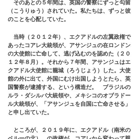
そのあとの５年間は、英国の警察にずっと勾留
（こうりゅう）されていた。私たちは、ずっと彼
のことを心配していた。
当時（２０１２年）、エクアドルの左翼政権で
あったコアレ大統領が、アサンジュの在ロンドン
の大使館に亡命して、逃げ込むのを認めた（２０
１２年８月）。それから７年間、アサンジュはエ
クアドル大使館に籠城（ろうじょう）した。大使
館の外に出て、外国にむけ出国しようとたら、英
国警察が逮捕する、という構造だ。 ブラジルの
ルラ・ダシルバ大統領や、メキシコのオブラドー
ル大統領が、「アサンジュを自国に亡命させる」
と申し出ていた。
ところが、２０１９年に、エクアドル（南米の
ペルーの北） の政権が、コアレから変わって親