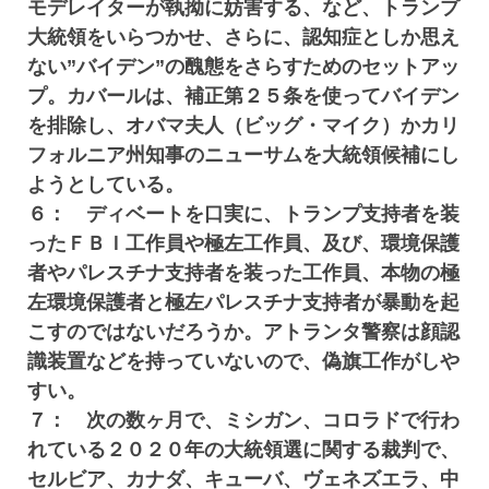
モデレイターが執拗に妨害する、など、トランプ
大統領をいらつかせ、さらに、認知症としか思え
ない”バイデン”の醜態をさらすためのセットアッ
プ。カバールは、補正第２５条を使ってバイデン
を排除し、オバマ夫人（ビッグ・マイク）かカリ
フォルニア州知事のニューサムを大統領候補にし
ようとしている。
６： ディベートを口実に、トランプ支持者を装
ったＦＢＩ工作員や極左工作員、及び、環境保護
者やパレスチナ支持者を装った工作員、本物の極
左環境保護者と極左パレスチナ支持者が暴動を起
こすのではないだろうか。アトランタ警察は顔認
識装置などを持っていないので、偽旗工作がしや
すい。
７： 次の数ヶ月で、ミシガン、コロラドで行わ
れている２０２０年の大統領選に関する裁判で、
セルビア、カナダ、キューバ、ヴェネズエラ、中