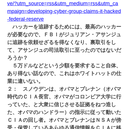
ve/?utm_source=rss&utm_medium=rss&utm_ca
mpaign=developing-cyber-group-claims-it-hacked
-federal-reserve
ハッカーを追跡するためには、最高のハッカー
が必要なので、ＦＢＩがジュリアン・アサンジュ
に追跡を依頼せざるを得なくなり、裏取引をし
て、アサンジュの司法取引に至ったのではないだ
ろうか？
５万ドルなどという少額を要求すること自体、
あり得ない話なので、これはホワイトハットの仕
業に違いない。
２： スノウデンは、オバマとブレナン（オバマ
時代のＣＩＡ長官、オバマがコロンビア大学に行
っていた、と大衆に信じさせる証拠をねつ造し
た、オバマのハンドラー）の指示に従って動いた
ＣＩＡの回し者。オバマとブレナンはＮＳＡが傍
受・保管しているあらゆる通信情報をＣＩＡに移