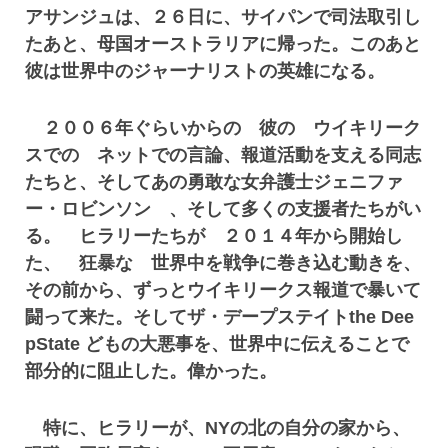
アサンジュは、２６日に、サイパンで司法取引し
たあと、母国オーストラリアに帰った。このあと
彼は世界中のジャーナリストの英雄になる。
２００６年ぐらいからの 彼の ウイキリーク
スでの ネットでの言論、報道活動を支える同志
たちと、そしてあの勇敢な女弁護士ジェニファ
ー・ロビンソン 、そして多くの支援者たちがい
る。 ヒラリーたちが ２０１４年から開始し
た、 狂暴な 世界中を戦争に巻き込む動きを、
その前から、ずっとウイキリークス報道で暴いて
闘って来た。そしてザ・デープステイトthe Dee
pState どもの大悪事を、世界中に伝えることで
部分的に阻止した。偉かった。
特に、ヒラリーが、NYの北の自分の家から、