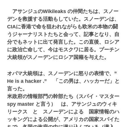
アサンジュのWikileaks の仲間たちは、スノー
デンを救援する活動もしていた。スノーデンは、
CIAに香港で命を狙われながらも欧米の本物の闘
うジャーナリストたちと会って、記事となり、自
分でもネットに出て発言した。この直後、ロシア
に政治亡命して、今はモスクワに居る。プーチン
大統領がスノーデンにロシア国籍を与えた。
オバマ大統領は、スノーデンに怒りの表情で、”
He is a hacker .” 「この男は、ハッカーだ」と
言った。
米政府の情報部門の幹部たち（スパイ・マスター
spy master と言う） は、アサンジュのウィキ
リークス と スノーデンによる 国家情報のハ
ッキングによる公開が、アメリカの国家スパイた
ちで、各国の政府の中に潜り込んでいる（潜入