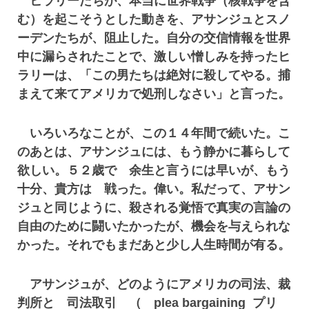
ヒラリーたちが、本当に世界戦争（核戦争を含
む）を起こそうとした動きを、アサンジュとスノ
ーデンたちが、阻止した。自分の交信情報を世界
中に漏らされたことで、激しい憎しみを持ったヒ
ラリーは、「この男たちは絶対に殺してやる。捕
まえて来てアメリカで処刑しなさい」と言った。
いろいろなことが、この１４年間で続いた。こ
のあとは、アサンジュには、もう静かに暮らして
欲しい。５２歳で 余生と言うには早いが、もう
十分、貴方は 戦った。偉い。私だって、アサン
ジュと同じように、殺される覚悟で真実の言論の
自由のために闘いたかったが、機会を与えられな
かった。それでもまだあと少し人生時間が有る。
アサンジュが、どのようにアメリカの司法、裁
判所と 司法取引 （ plea bargaining プリ