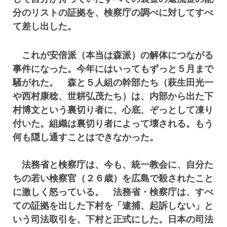
分のリストの証拠を、検察庁の調べに対してすべ
て差し出した。
これが安倍派（本当は森派）の解体につながる
事件になった。今年にはいってもずっと５月まで
騒がれた。 森と５人組の幹部たち（萩生田光一
や西村康稔、世耕弘茂たち）は、内部から出た下
村博文という裏切り者に、心底、ぞっとして凍り
付いた。組織は裏切り者によって壊される。もう
何も隠し通すことはできなかった。
法務省と検察庁は、今も、統一教会に、自分た
ちの若い検察官（２６歳）を広島で殺されたこと
に激しく怒っている。 法務省・検察庁は、すべ
ての証拠を出した下村を「逮捕、起訴しない」と
いう司法取引を、下村と正式にした。日本の司法