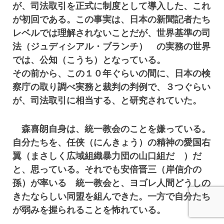
が、司法取引を正式に制度として導入した、これ
が初回である。この事実は、日本の新聞記者たち
レベルでは理解されないことだが、世界基準の司
法（ジュディシアル・ブランチ） の実務の世界
では、公知（こうち）となっている。
その前から、この１０年ぐらいの間に、日本の検
察庁の取り調べ実務と裁判の判例で、３つぐらい
が、司法取引に相当する、と研究されていた。
森喜朗自身は、統一教会のことを嫌っている。
自分たちを、任侠（にんきょう）の精神の愛国右
翼（まさしく広域組織暴力団の山口組だ ）だ
と、思っている。それでも安倍晋三（岸信介の
孫）が率いる 統一教会と、ヨゴレ人間どうしの
きたならしい同盟を組んできた。一方で自分たち
が弱みを握られることを怖れている。