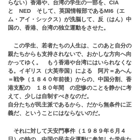
らない）香港や、台湾の学生の一部を、CIA
と NED そして、英国情報部であるMI6（エ
ム・アイ・シックス）が洗脳して、反（はん）中
国の、香港、台湾の独立運動をさせた。
この学生、若者たちの人生は、このあと自分の
親たちからも支持されないで、おかしな方向へ向
かってゆく。 もう香港や台湾にはいられなくな
る。イギリス（大英帝国）による 阿片＝あへん
＝戦争（１８４０年前後）からの、中国分割、香
港支配の １８０年間 の悲惨のことを静かに考
えて、少しは自制すべきなのだ。
自分たちが民主派であるから、だから無条件に正
義だ、ということにはならないのだ。
それに対して天安門事件（１９８９年６月４
日）の時の、中国の民主化運動に参加した学生た