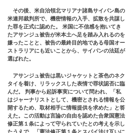
その後、米自治領北マリアナ諸島サイパン島の
米連邦裁判所で、機密情報の入手、拡散を共謀し
た罪を正式に認めた。 米国に不信感を抱いてき
たアサンジュ被告が米本土へ足を踏み入れるのを
嫌ったことと、被告の最終目的地である母国オー
ストラリアにも近いことから、サイパンの法廷が
選ばれた。
アサンジュ被告は黒いジャケットと茶色のネク
タイを着け、リラックスした表情で罪状認否に臨
んだ。 判事から起訴事実について問われ、「私
はジャーナリストとして、機密とされる情報を公
開するため、取材相手に情報提供を求めた」と答
えた。この活動は言論の自由を認めた合衆国憲法
修正第１条によって守られていたとの考えを示し
たうえで、「憲法修正第１条とスパイ法は互いに