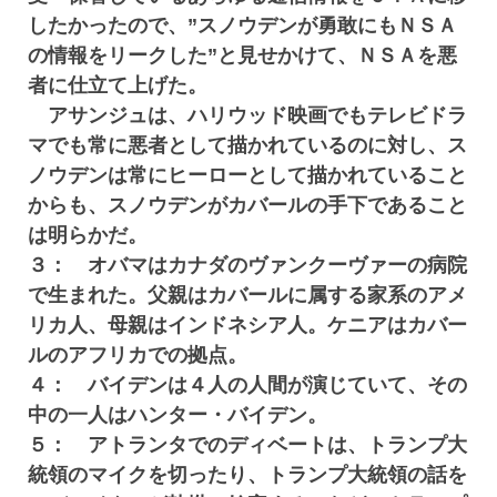
したかったので、”スノウデンが勇敢にもＮＳＡ
の情報をリークした”と見せかけて、ＮＳＡを悪
者に仕立て上げた。
アサンジュは、ハリウッド映画でもテレビドラ
マでも常に悪者として描かれているのに対し、ス
ノウデンは常にヒーローとして描かれていること
からも、スノウデンがカバールの手下であること
は明らかだ。
３： オバマはカナダのヴァンクーヴァーの病院
で生まれた。父親はカバールに属する家系のアメ
リカ人、母親はインドネシア人。ケニアはカバー
ルのアフリカでの拠点。
４： バイデンは４人の人間が演じていて、その
中の一人はハンター・バイデン。
５： アトランタでのディベートは、トランプ大
統領のマイクを切ったり、トランプ大統領の話を