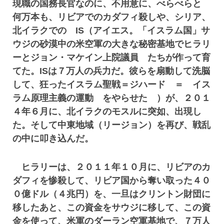
現職の国務長官なのに、不用意に、べらべらと
何万本も、リビアでのカダフィ殺しや、シリア、
北イラクでの IS（アイエス。「イスラム国」サ
ウジの砂漠中の米空軍の大きな秘密基地でヒラリ
ーとジョン・マケイン上院議員 たちが作って育
てた。ISは７万人の兵力だ。彼らを扇動して洗脳
して、狂ったイスラム聖戦＝ジハード ＝ イス
ラム原理主義の運動 をやらせた ）が、２０１
４年６月に、北イラクのモスルに突如、出現し
た。そして中東地域（リージョン）を再び、戦乱
の中に叩き込んだ。
ヒラリーは、２０１１年１０月に、リビアのカ
ダフィを惨殺して、リビア国から奪い取った４０
０億ドル（４兆円）を、一旦はクリントン財団に
移したあと、この資金をサウジに移して、この資
金を使って、米軍のダーラン空軍基地で、７万人