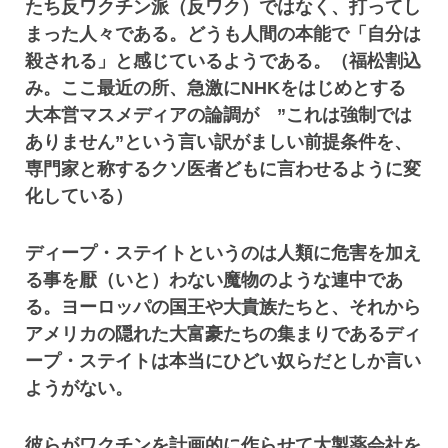
たち反ワクチン派（反ワク）ではなく、打ってし
まった人々である。どうも人間の本能で「自分は
殺される」と感じているようである。（福松割込
み。ここ最近の所、急激にNHKをはじめとする
大本営マスメディアの論調が ”これは強制では
ありません”という言い訳がましい前提条件を、
専門家と称するクソ医者どもに言わせるように変
化している）
ディープ・ステイトというのは人類に危害を加え
る事を厭（いと）わない魔物のような連中であ
る。ヨーロッパの国王や大貴族たちと、それから
アメリカの隠れた大富豪たちの集まりであるディ
ープ・ステイトは本当にひどい奴らだとしか言い
ようがない。
彼らがワクチンを計画的に作らせて大製薬会社を