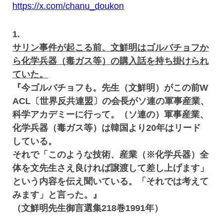
https://x.com/chanu_doukon
1.
サリン事件が起こる前、文鮮明はゴルバチョフか
ら化学兵器（毒ガス等）の購入話を持ち掛けられ
ていた。
『今ゴルバチョフも。先生（文鮮明）がこの前W
ACL〔世界反共連盟〕の会長がソ連の軍事産業、
科学アカデミーに行って。（ソ連の）軍事産業、
化学兵器（毒ガス等）は韓国より20年はリード
している。
それで「このような技術、産業（※化学兵器）全
体を文先生さえ良ければ譲渡して差し上げます」
という内容を伝え聞いている。「それでは考えて
みます」と言った。』
（文鮮明先生御言選集218巻1991年）