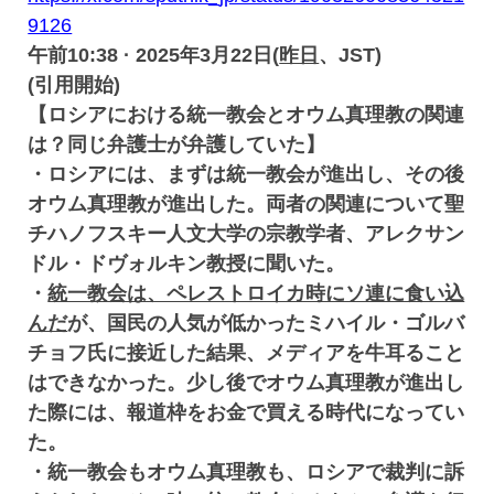
9126
午前10:38 · 2025年3月22日(
昨日
、JST)
(引用開始)
【ロシアにおける統一教会とオウム真理教の関連
は？同じ弁護士が弁護していた】
・ロシアには、まずは統一教会が進出し、その後
オウム真理教が進出した。両者の関連について聖
チハノフスキー人文大学の宗教学者、アレクサン
ドル・ドヴォルキン教授に聞いた。
・
統一教会は、ペレストロイカ時にソ連に食い込
んだ
が、国民の人気が低かったミハイル・ゴルバ
チョフ氏に接近した結果、メディアを牛耳ること
はできなかった。少し後でオウム真理教が進出し
た際には、報道枠をお金で買える時代になってい
た。
・統一教会もオウム真理教も、ロシアで裁判に訴