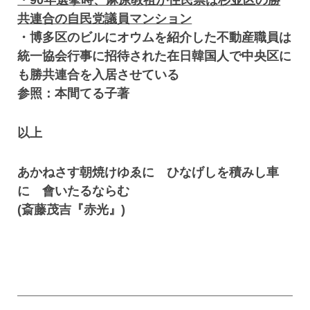
・90年選挙時、麻原教祖が住民票は杉並区の勝
共連合の自民党議員マンション
・博多区のビルにオウムを紹介した不動産職員は
統一協会行事に招待された在日韓国人で中央区に
も勝共連合を入居させている
参照：本間てる子著
以上
あかねさす朝焼けゆゑに ひなげしを積みし車
に 會いたるならむ
(斎藤茂吉『赤光』)