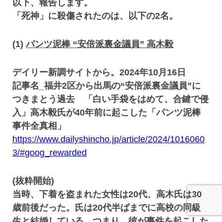
以下、報告します。
「死神」に殺傷されたのは、以下の2名。
(1)
パンツ泥棒 “安倍派裏金議員” 高木毅
デイリー新調サイトから。2024年10月16日
記事名_福井2区から出馬の“安倍派裏金議員”に
つきまとう過去 「白い手袋をはめて、合鍵で侵
入」高木毅氏が40年前に起こした「パンツ泥棒
事件全真相」
https://www.dailyshincho.jp/article/2024/1016060
3/#goog_rewarded
(抜粋開始)
当時、下着を盗まれた女性は20代、高木氏は30
歳前後だった。氏は20代半ばまでに高校の同級
生と結婚している。つまり、彼が事件を起こした