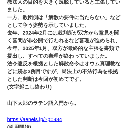
教法人の目的を大きく逸脱していると主張してい
ました。
一方、教団側は「解散の要件に当たらない」など
として争う姿勢を示していました。
去年、2024年2月には裁判所が双方から意見を聞
く審問が非公開で行われるなど審理が進められ、
今年、2025年1月、双方が最終的な主張を書類で
提出し、すべての審理が終わっていました。
法令違反を根拠とした解散命令はオウム真理教な
どに続き3例目ですが、民法上の不法行為を根拠
とした判断は今回が初めてです。
(文字起こし終わり)
山下太郎のラテン語入門から。
https://aeneis.jp/?p=984
(引用開始)