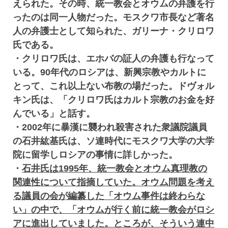
えられた。その時、統一教会とオウムの弁護を行
ったのは同一人物だった。モスクワ市長など著名
人の弁護士として知られた、ガリーナ・クリロワ
氏である。
・クリロワ氏は、エホバの証人の弁護も行なって
いる。90年代のロシアは、新興宗教やカルトに
とって、これ以上ない布教の場だった。ドヴォル
キン氏は、「クリロワ氏はカルト宗教のお金を好
んでいる」と話す。
・2002年に暴漢に襲われ殺害された衆議院議員
の石井紘基氏は、ソ連時代にモスクワ大学の大学
院に留学しロシアの事情に詳しかった。
・
石井氏は1995年、統一教会とオウム真理教の
関連性について指摘していた。オウム問題を考え
る議員の会が編纂した「オウム事件は終わらな
い」の中で、「オウムが行く前に統一教会がロシ
アに進出していました。ところが、そういう連中