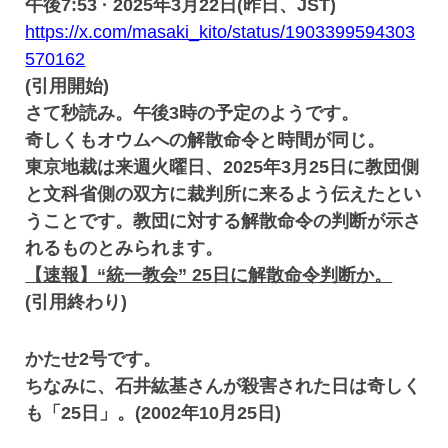
午後7:53 · 2025年3月22日(昨日、JST)
https://x.com/masaki_kito/status/1903399594303
570162
(引用開始)
さて秒読み。午後3時の予定のようです。
奇しくもオウムへの解散命令と時間が同じ。
東京地裁は来週火曜日、2025年3月25日に教団側
と文科省側の双方に裁判所に来るよう伝えたとい
うことです。教団に対する解散命令の判断が示さ
れるものとみられます。
【速報】“統一教会” 25日に解散命令判断か。
(引用終わり)
かたせ2号です。
ちなみに、石井紘基さんが殺害された日は奇しく
も「25日」。(2002年10月25日)