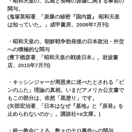
・昭和天皇の、広島と長崎の原爆に関する事前の
関与。
(鬼塚英昭著_「原爆の秘密『国内篇』 昭和天皇
は知っていた。」成甲書房、2008年7月刊)
・昭和天皇の、朝鮮戦争勃発後の日本政治・外交
への積極的な関与
(豊下楢彦著_「昭和天皇の戦後日本」。岩波書
店、2015年7月刊)
・キッシンジャーが周恩来に述べたとされる「ビ
ンのふた」理論の真相。いまだアメリカ公文書で
もこの部分は、依然「黒塗り」です。
(矢部宏治著_「日本はなぜ『基地』と『原発』を
止められないのか」。講談社+α文庫。)
・統一教会による、数々のテロ事件への関与