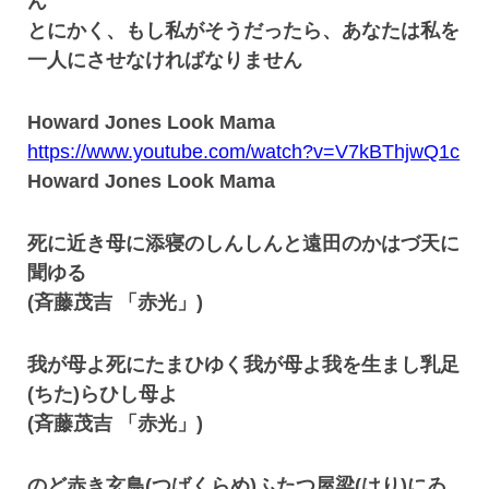
ん
とにかく、もし私がそうだったら、あなたは私を
一人にさせなければなりません
Howard Jones Look Mama
https://www.youtube.com/watch?v=V7kBThjwQ1c
Howard Jones Look Mama
死に近き母に添寝のしんしんと遠田のかはづ天に
聞ゆる
(斉藤茂吉 「赤光」)
我が母よ死にたまひゆく我が母よ我を生まし乳足
(ちた)らひし母よ
(斉藤茂吉 「赤光」)
のど赤き玄鳥(つばくらめ)ふたつ屋梁(はり)にゐ