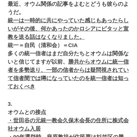
最近、オウム関係の記事をよむとどうも彼らのよ
うだ。
統一は一時的に共にやっていた感じもあったらし
いがその後、何かあったのかロシアにピタッと宣
教を送る話はなくなりました。
統一＝自民（清和会）＝CIA
多くの統一信者はまだ自分たちとオウムは関係な
いと信じてますが以前、
勝共からオウムに統一信
者を多勢送り、一部の信者からは疑問視されてい
て信者間では噂になっていたのを統一信者は知っ
ておくべき
3.
オウムとの接点
・世田谷の元統一教会久保木会長の住所に株式会
社オウム入居