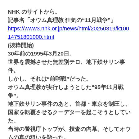
NHK のサイトから。
記事名「オウム真理教 狂気の“11月戦争”」
https://www3.nhk.or.jp/news/html/20250319/k100
14751801000.html
(抜粋開始)
30年前の1995年3月20日。
世界を震撼させた無差別テロ、地下鉄サリン事
件。
しかし、それは“前哨戦”だった。
オウム真理教が実行しようとした“95年11月戦
争”。
地下鉄サリン事件のあと、首都・東京を制圧し、
国家を転覆させるクーデターを起こそうとしてい
た。
当時の警視庁トップが、捜査の内幕、そしてオウ
ムの真の狙いを語った。