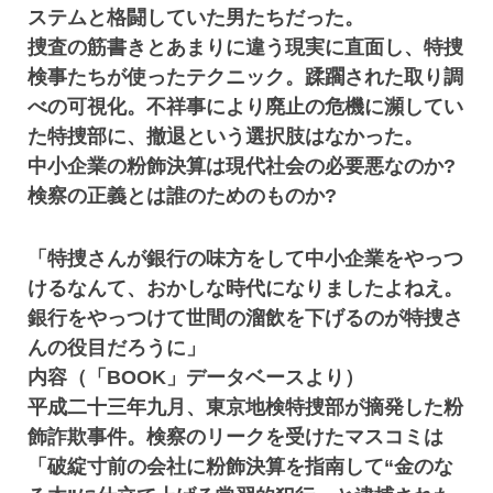
ステムと格闘していた男たちだった。
捜査の筋書きとあまりに違う現実に直面し、特捜
検事たちが使ったテクニック。蹂躙された取り調
べの可視化。不祥事により廃止の危機に瀕してい
た特捜部に、撤退という選択肢はなかった。
中小企業の粉飾決算は現代社会の必要悪なのか?
検察の正義とは誰のためのものか?
「特捜さんが銀行の味方をして中小企業をやっつ
けるなんて、おかしな時代になりましたよねえ。
銀行をやっつけて世間の溜飲を下げるのが特捜さ
んの役目だろうに」
内容（「BOOK」データベースより）
平成二十三年九月、東京地検特捜部が摘発した粉
飾詐欺事件。検察のリークを受けたマスコミは
「破綻寸前の会社に粉飾決算を指南して“金のな