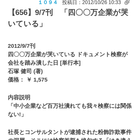
１０９４
投稿日：2012/10/26 10:33
【656】
9/7刊 「四〇〇万企業が哭
いている」
2012/9/7刊
四〇〇万企業が哭いている ドキュメント検察が
会社を踏み潰した日 [単行本]
石塚 健司 (著)
価格： ￥ 1,575
内容説明
「中小企業など百万社潰れても我々検察には関係
ない!」
社長とコンサルタントが逮捕された粉飾詐欺事件