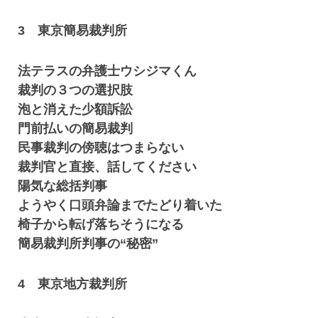
3 東京簡易裁判所
法テラスの弁護士ウシジマくん
裁判の３つの選択肢
泡と消えた少額訴訟
門前払いの簡易裁判
民事裁判の傍聴はつまらない
裁判官と直接、話してください
陽気な総括判事
ようやく口頭弁論までたどり着いた
椅子から転げ落ちそうになる
簡易裁判所判事の“秘密”
4 東京地方裁判所