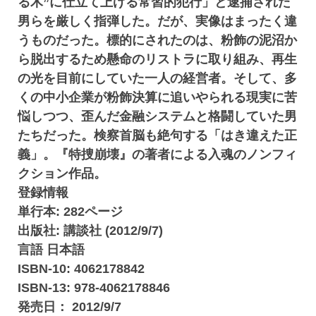
る木”に仕立て上げる常習的犯行」と逮捕された
男らを厳しく指弾した。だが、実像はまったく違
うものだった。標的にされたのは、粉飾の泥沼か
ら脱出するため懸命のリストラに取り組み、再生
の光を目前にしていた一人の経営者。そして、多
くの中小企業が粉飾決算に追いやられる現実に苦
悩しつつ、歪んだ金融システムと格闘していた男
たちだった。検察首脳も絶句する「はき違えた正
義」。『特捜崩壊』の著者による入魂のノンフィ
クション作品。
登録情報
単行本: 282ページ
出版社: 講談社 (2012/9/7)
言語 日本語
ISBN-10: 4062178842
ISBN-13: 978-4062178846
発売日： 2012/9/7