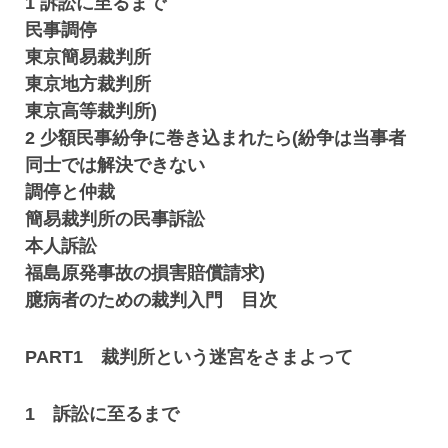
1 訴訟に至るまで
民事調停
東京簡易裁判所
東京地方裁判所
東京高等裁判所)
2 少額民事紛争に巻き込まれたら(紛争は当事者
同士では解決できない
調停と仲裁
簡易裁判所の民事訴訟
本人訴訟
福島原発事故の損害賠償請求)
臆病者のための裁判入門 目次
PART1 裁判所という迷宮をさまよって
1 訴訟に至るまで