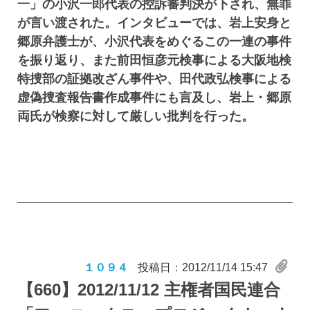
一」の小沢一郎代表の控訴審判決が下され、無罪
が言い渡された。インタビューでは、岩上安身と
郷原弁護士が、小沢代表をめぐるこの一連の事件
を振り返り、また前田恒彦元検事による大阪地検
特捜部の証拠改ざん事件や、田代政弘検事による
虚偽捜査報告書作成事件にも言及し、岩上・郷原
両氏が検察に対して厳しい批判を行った。
１０９４
投稿日：2012/11/14 15:47
【660】
2012/11/12 主権者国民連合