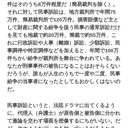
件はそのうち8万件程度だ（簡易裁判を除く）。
それに対して民事訴訟は、地方裁判所で年間75
万件、簡易裁判所で120万件。損害賠償など主と
して財産に関する紛争を扱う民事の通常訴訟だけ
を見ても地裁で約20万件、簡裁で約55万件、こ
れに行政訴訟や人事（離婚）訴訟、少額訴訟、民
事調停や特定調停などを加えると、年間で100万
件ちかい紛争が裁判所を舞台に争われている。あ
なたが刑事事件の被告になることはおそらくない
だろうが、誰もが人生のうちで一度や二度、民事
紛争の当事者になったとしてもおかしくはないの
だ。
民事訴訟というと、法廷ドラマに出てくるよう
に、代理人（弁護士）が原告側と被告側に分かれ
て激論を交わす場面を想像するにちがいない。だ