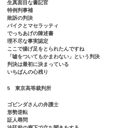
生真面目な書記官
特例判事補
敗訴の判決
バイクとマセラッティ
でっちあげの陳述書
理不尽な事実認定
ここで揚げ足をとられたんですね
「嘘をついてもかまわない」という判決
判決は最初に決まっている
いちばんの心残り
5 東京高等裁判所
ゴビンダさんの弁護士
形勢逆転
証人尋問
法廷前の廊下で立ち聞きをする