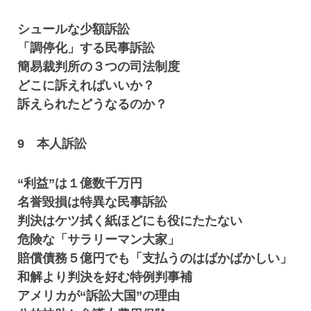
シュールな少額訴訟
「調停化」する民事訴訟
簡易裁判所の３つの司法制度
どこに訴えればいいか？
訴えられたどうなるのか？
9 本人訴訟
“利益”は１億数千万円
名誉毀損は特異な民事訴訟
判決はケツ拭く紙ほどにも役にたたない
危険な「サラリーマン大家」
賠償債務５億円でも「支払うのはばかばかしい」
和解より判決を好む特例判事補
アメリカが“訴訟大国”の理由