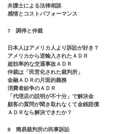
弁護士による法律相談
感情とコストパフォーマンス
7 調停と仲裁
日本人はアメリカ人より訴訟が好き？
アメリカから逆輸入されたＡＤＲ
超効率的な交通事故ＡＤＲ
仲裁は「民営化された裁判所」
金融ＡＤＲの片面的義務
消費者紛争のＡＤＲ
「代理店の説明が不十分」で解決金
顧客の質問が聞き取れなくて金銭賠償
ＡＤＲなら解決できたか？
8 簡易裁判所の民事訴訟