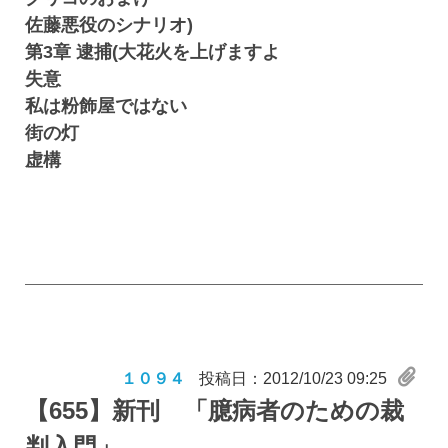
佐藤悪役のシナリオ)
第3章 逮捕(大花火を上げますよ
失意
私は粉飾屋ではない
街の灯
虚構
１０９４
投稿日：2012/10/23 09:25
【655】
新刊 「臆病者のための裁
判入門」