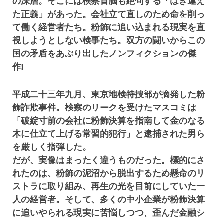
の深層。そこには検察首脳も絶句する「はき違え
た正義」があった。会社立て直しのため命を削っ
て働く経営者たち。粉飾に追い込まれる現実を直
視しようとしない検事たち。双方の闘いからこの
国の矛盾をあぶり出したノンフィクションの傑
作!
平成二十三年九月、東京地検特捜部が摘発した粉
飾詐欺事件。検察のリークを受けたマスコミは
「破綻寸前の会社に粉飾決算を指南して金のなる
木に仕立て上げる常習的犯行」と逮捕された男ら
を厳しく指弾した。
だが、実像はまったく違うものだった。標的にさ
れたのは、粉飾の泥沼から脱出するため懸命のリ
ストラに取り組み、再生の光を目前にしていた一
人の経営者。そして、多くの中小企業が粉飾決算
に追いやられる現実に苦悩しつつ、歪んだ金融シ