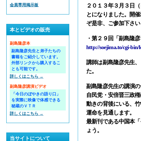
２０１３年３月３日（
会員専用掲示板
とになりました。開催
ぞ是非、ご参加下さい
本とビデオの販売
・第２９回「副島隆彦
副島隆彦本
http://soejima.to/cgi-bi
副島隆彦先生と弟子たちの
書籍をご紹介しています。
講師は
副島隆彦
先生、
外部リンクから購入するこ
とも可能です。
た。
詳しくはこちら →
副島隆彦先生の講演の
副島隆彦講演ビデオ
「今日のぼやきの語り口」
自民党・安倍晋三政権
を実際に映像で体感できる
動きの背後にいる、竹
秘蔵のＶＴＲ
運命を見通します。
詳しくはこちら →
最新刊である中国本
「
ょう。
当サイトについて