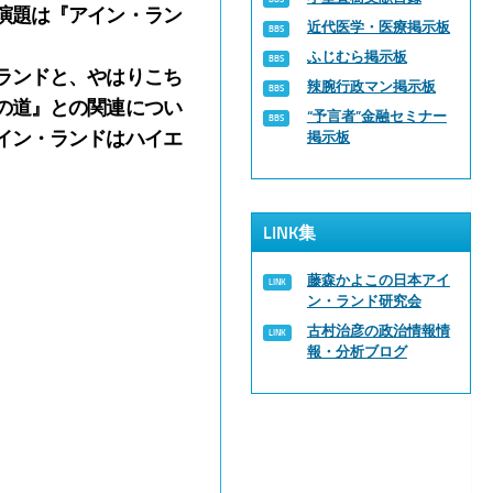
演題は
『アイン・ラン
近代医学・医療掲示板
ふじむら掲示板
ランドと、やはりこち
辣腕行政マン掲示板
の道』との関連につい
“予言者”金融セミナー
イン・ランドはハイエ
掲示板
LINK集
藤森かよこの日本アイ
ン・ランド研究会
古村治彦の政治情報情
報・分析ブログ