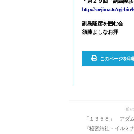
・第２９回「副島隆彦
http://soejima.to/cgi-bi
副島隆彦を囲む会
須藤よしなお拝
このページを印
前
「１３５８」 アダ
『秘密結社・イルミ