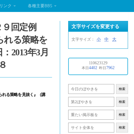
リンク
各種主要BBS
２９回定例
文字サイズを変更する
られる策略を
小
中
大
文字サイズ：
2013年3月
８
検索
られる策略を見抜く』（講
検索
検索
検索