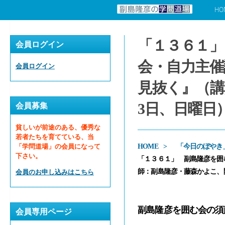
HO
コンテンツへスキップ
「１３６１」
会員ログイン
会・自力主催
会員ログイン
見抜く』（講
3日、日曜日
会員募集
貧しいが前途のある、優秀な
若者たちを育てている、当
「学問道場」の会員になって
HOME
「今日のぼやき
下さい。
「１３６１」 副島隆彦を囲
師：副島隆彦・藤森かよこ、開
会員のお申し込みはこちら
副島隆彦を囲む会の須
会員専用ページ