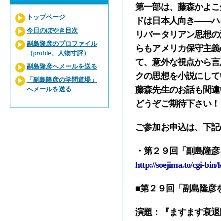
第一部は、藤森かよこ
トップページ
ドは日本人向き――ハ
今日のぼやき目次
リバータリアン思想の
副島隆彦のプロファイル
らもアメリカ保守主義
（profile、人物寸評）
て、意外な視点から言
副島隆彦へメールを送る
クの思想を小説にして
「副島隆彦の学問道場」
藤森先生のお話も間違
へメールを送る
どうぞご期待下さい！
ご参加お申込は、下記
・第２９回「副島隆彦
http://soejima.to/cgi-bi
■第２９回「副島隆彦
演題：
『ますます衰退