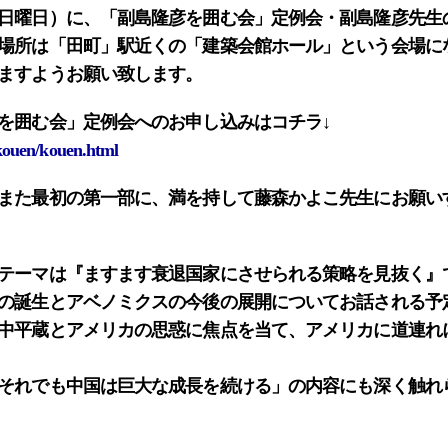
日曜日）に、「副島隆彦を囲む会」定例会・副島隆彦先生
場所は「田町」駅近くの
「建築会館ホール」
という会場に
ますようお願い致します。
を囲む会」定例会へのお申し込みはコチラ↓
n/kouen/kouen.html
また最初の第一部に、満を持して
藤森かよこ
先生にお願い
テーマは
『ますます衰退国家にさせられる策略を見抜く』
の誕生とアベノミクスの今後の展開についてお話される予
中平蔵とアメリカの思惑に焦点を当て、アメリカに道連れ
それでも中国は巨大な成長を続ける」
の内容にも深く触れ