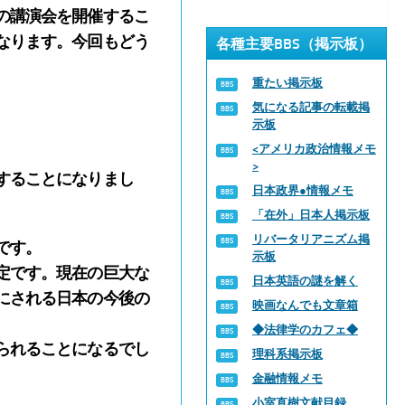
の講演会を開催するこ
なります。今回もどう
各種主要BBS（掲示板）
重たい掲示板
気になる記事の転載掲
示板
<アメリカ政治情報メモ
>
することになりまし
日本政界●情報メモ
「在外」日本人掲示板
リバータリアニズム掲
です。
示板
定です。現在の巨大な
日本英語の謎を解く
にされる日本の今後の
映画なんでも文章箱
◆法律学のカフェ◆
られることになるでし
理科系掲示板
金融情報メモ
小室直樹文献目録