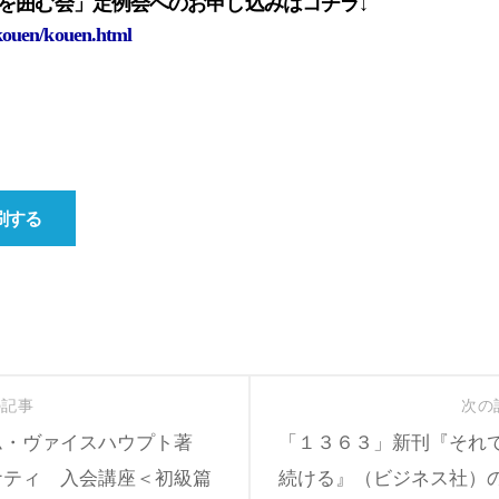
を囲む会」定例会へのお申し込みはコチラ↓
n/kouen/kouen.html
刷する
の記事
次の
ム・ヴァイスハウプト著
「１３６３」新刊『それ
ナティ 入会講座＜初級篇
続ける』（ビジネス社）