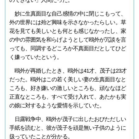
のできない」人間だった。
妙に生真面目な自己感情の中に閉じこもって、
外の世界には殆ど興味を示さなかったらしい。草
花を見ても美しいとも何とも感じなかったし、家
の中の雰囲気を和らげようとして鴎外が冗談を言
っても、同調するどころか不真面目だとしてひど
く嫌っていたという。
鴎外が再婚したとき、鴎外は41才、茂子は23才
だった。鴎外はこの若く美しい妻の生真面目なと
ころも、好き嫌いの激しいところも、頑ななほど
正直なところも、すべて受け入れて、あたかも実
の娘に対するような愛情を示していた。
日露戦争中、鴎外が茂子に出したおびただしい
手紙を読むと、彼が茂子を頑是無い子供のように
扱っていたことが分かる。