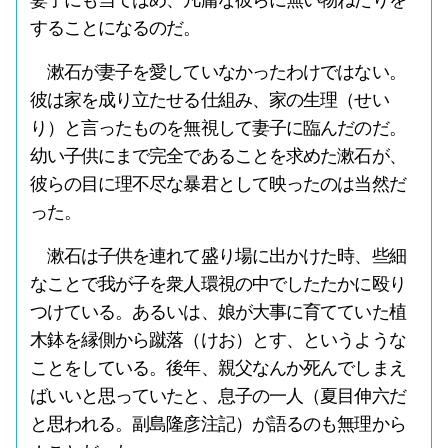
妻子にも当てはめ、凡庸な彼らに無い物ねだりを
することになるのだ。
漱石が妻子を愛していなかったわけではない。
彼は家を成り立たせる仕組み、家の生理（せい
り）と言ったものを無視して妻子に臨んだのだ。
幼い子供にまで完全であることを求めた漱石が、
彼らの目に理不尽な暴君として映ったのは当然だ
った。
漱石は子供を連れて盛り場に出かけた時、些細
なことで我が子を衆人環視の中でしたたかに殴り
つけている。あるいは、娘が大事に育てていた植
木鉢を縁側から蹴落（けお）とす、というような
ことをしている。後年、親父なんか死んでしまえ
ばいいと思っていたと、息子の一人（夏目伸六だ
と思われる。副島隆彦注記）が語るのも無理から