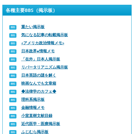
各種主要BBS（掲示板）
重たい掲示板
気になる記事の転載掲示板
<アメリカ政治情報メモ>
日本政界●情報メモ
「在外」日本人掲示板
リバータリアニズム掲示板
日本英語の謎を解く
映画なんでも文章箱
◆法律学のカフェ◆
理科系掲示板
金融情報メモ
小室直樹文献目録
近代医学・医療掲示板
ふじむら掲示板