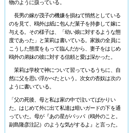
物のように扱っている。
長男の嫁が茂子の機嫌を損ねて悄然としている
のを見て、鴎外は紙に包んだ菓子を持参して嫁に
与える。その様子は、「幼い娘に対するような態
度であった」と茉莉は書いている。家族の全員に
こうした態度をもって臨んだから、妻子をはじめ
鴎外の弟妹の彼に対する信頼と愛は深かった。
茉莉は学校で神について習っているうちに、自
然に父を思い浮かべたという。次女の杏奴は次の
ように書いている。
「父の死後、母と私は家の中で泣いてばかりい
た。はじめて外に出て私達は暗いガードの下を通
っていた。母が『あの星がパッパ（鴎外のこと。
副島隆彦注記）のような気がするよ』と言った。