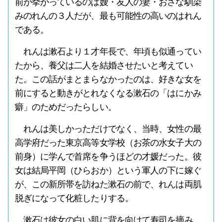
前が挙がっているのは嫂・友人の妻・おさな馴染
みのれんの３人だが、最も可能性の高いのはれん
である。
れんは漱石より１才年長で、年頃も似通ってい
たから、養父は二人を結婚させたいと考えてい
た。この話がまとまらなかったのは、好きな女を
前にすると動きがとれなくなる漱石の「はにかみ
癖」のためだったらしい。
れんは美しかっただけでなく、当時、女性の最
高学府だった東京高等女学校（お茶の水女子大の
前身）に学んで首席を争うほどの才媛だった。彼
女は結局平岡（ひらおか）という軍人の下に嫁ぐ
が、この新所帯を訪ねた漱石の前で、れんは両肌
脱ぎになって化粧したりする。
漱石は彼女の白い肌に背を向けて寿司を摘み、