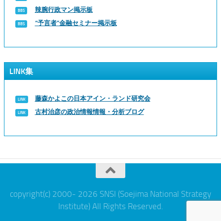
辣腕行政マン掲示板
“予言者”金融セミナー掲示板
LINK集
藤森かよこの日本アイン・ランド研究会
古村治彦の政治情報情報・分析ブログ
copyright(c) 2000- 2026 SNSI (Soejima National Strategy
Institute) All Rights Reserved.