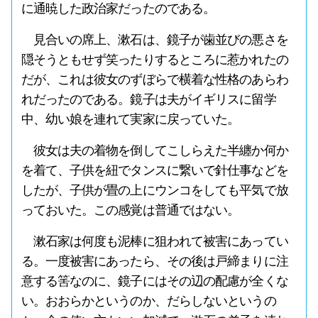
に通暁した政治家だったのである。
見合いの席上、漱石は、鏡子が歯並びの悪さを
隠そうともせず笑ったりするところに惹かれたの
だが、これは彼女のずぼらで横着な性格のあらわ
れだったのである。鏡子は夫がイギリスに留学
中、幼い娘を連れて実家に戻っていた。
彼女は夫の着物を倒してこしらえた半纏か何か
を着て、子供を紐でタンスに繋いで針仕事などを
したが、子供が畳の上にウンコをしても平気で放
っておいた。この感覚は普通ではない。
漱石家は何度も泥棒に狙われて被害にあってい
る。一度被害にあったら、その後は戸締まりに注
意する筈なのに、鏡子にはその辺の配慮が全くな
い。おおらかというのか、だらしないというの