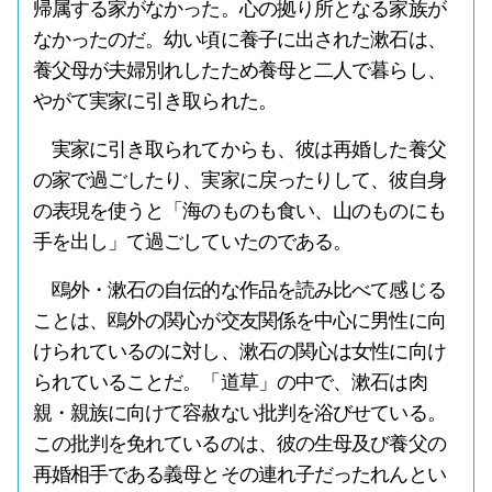
帰属する家がなかった。心の拠り所となる家族が
なかったのだ。幼い頃に養子に出された漱石は、
養父母が夫婦別れしたため養母と二人で暮らし、
やがて実家に引き取られた。
実家に引き取られてからも、彼は再婚した養父
の家で過ごしたり、実家に戻ったりして、彼自身
の表現を使うと「海のものも食い、山のものにも
手を出し」て過ごしていたのである。
鴎外・漱石の自伝的な作品を読み比べて感じる
ことは、鴎外の関心が交友関係を中心に男性に向
けられているのに対し、漱石の関心は女性に向け
られていることだ。「道草」の中で、漱石は肉
親・親族に向けて容赦ない批判を浴びせている。
この批判を免れているのは、彼の生母及び養父の
再婚相手である義母とその連れ子だったれんとい