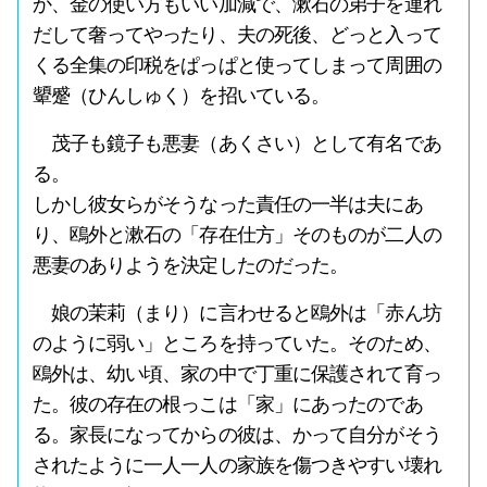
か、金の使い方もいい加減で、漱石の弟子を連れ
だして奢ってやったり、夫の死後、どっと入って
くる全集の印税をぱっぱと使ってしまって周囲の
顰蹙（ひんしゅく）を招いている。
茂子も鏡子も悪妻（あくさい）として有名であ
る。
しかし彼女らがそうなった責任の一半は夫にあ
り、鴎外と漱石の「存在仕方」そのものが二人の
悪妻のありようを決定したのだった。
娘の茉莉（まり）に言わせると鴎外は「赤ん坊
のように弱い」ところを持っていた。そのため、
鴎外は、幼い頃、家の中で丁重に保護されて育っ
た。彼の存在の根っこは「家」にあったのであ
る。家長になってからの彼は、かって自分がそう
されたように一人一人の家族を傷つきやすい壊れ