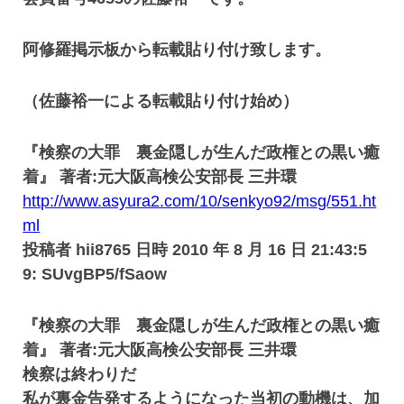
阿修羅掲示板から転載貼り付け致します。
（佐藤裕一による転載貼り付け始め）
『検察の大罪 裏金隠しが生んだ政権との黒い癒
着』 著者:元大阪高検公安部長 三井環
http://www.asyura2.com/10/senkyo92/msg/551.ht
ml
投稿者 hii8765 日時 2010 年 8 月 16 日 21:43:5
9: SUvgBP5/fSaow
『検察の大罪 裏金隠しが生んだ政権との黒い癒
着』 著者:元大阪高検公安部長 三井環
検察は終わりだ
私が裏金告発するようになった当初の動機は、加