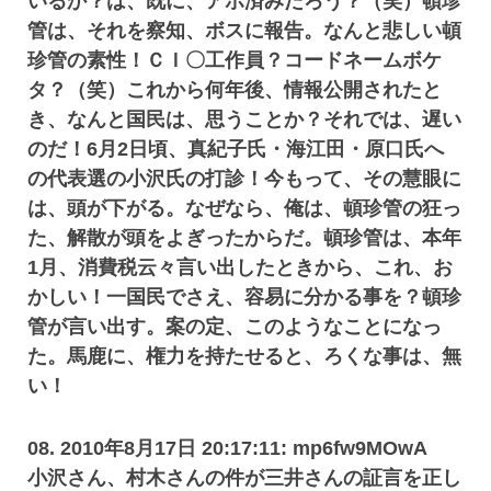
いるか？は、既に、アポ済みだろう？（笑）頓珍
管は、それを察知、ボスに報告。なんと悲しい頓
珍管の素性！ＣＩ〇工作員？コードネームボケ
タ？（笑）これから何年後、情報公開されたと
き、なんと国民は、思うことか？それでは、遅い
のだ！6月2日頃、真紀子氏・海江田・原口氏へ
の代表選の小沢氏の打診！今もって、その慧眼に
は、頭が下がる。なぜなら、俺は、頓珍管の狂っ
た、解散が頭をよぎったからだ。頓珍管は、本年
1月、消費税云々言い出したときから、これ、お
かしい！一国民でさえ、容易に分かる事を？頓珍
管が言い出す。案の定、このようなことになっ
た。馬鹿に、権力を持たせると、ろくな事は、無
い！
08. 2010年8月17日 20:17:11: mp6fw9MOwA
小沢さん、村木さんの件が三井さんの証言を正し