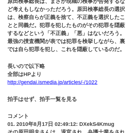
原田検事総長は、まさか現職の検事が告発するな
ど考えもしなかっただろう。原田検事総長の選択
は、検察自らが正義を捨て、不正義を選択したこ
とと同義だ。犯罪を犯したものがその犯罪を隠蔽
するなどという「不正義」「悪」はないだろう。
最強の捜査機関が表では犯罪を検挙しながら、裏
では自ら犯罪を犯し、これを隠蔽しているのだ。
長いので以下略
全部はHPより
http://gendai.ismedia.jp/articles/-/1022
拍手はせず、拍手一覧を見る
コメント
01. 2010年8月17日 02:49:12: DXekS4Kmug
その原田明夫さんは、退官され、弁護士業をされ