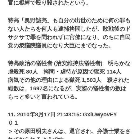
官に棍棒で殴り殺されたという。
特高「奥野誠亮」も自分の出世のために何の罪も
ない人たちを何人も逮捕拷問したが、敗戦後のド
サクサで罪を問われずに官僚になり、のちに自民
党の衆議院議員になり大臣にまでなった。
特高政治の犠牲者 (治安維持法犠牲者) 明らかな
虐殺死 80人 拷問・虐待が原因で獄死 114人
病気その他の理由による獄死 1,503人 殺された
総数は、1697名になるが、実際の犠牲者の数は
もっと多いと言われている。
11. 2010年8月17日 21:43:15: GxlUwyovFY
０１
＞その原田明夫さんは、退官され、弁護士業をさ