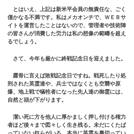
とはいえ、上記は新米平会員の無責任な、ごく
僅かなる不満です。私はメカオンチで、ＷＥＢサ
イトを運営したことはないので、管理者や技術陣
の皆さんが消費した労力は私の想像の範疇を超え
るでしょう。
さて、今年も厳かに終戦記念日を迎えました。
露骨に言えば敗戦記念日ですね。戦死したり処
刑された英霊達や、兵士ではなくとも空襲や原
爆、地上戦で犠牲者になった先人達の御霊には、
自然と頭が下がります。
潔い死に方を他人に厚かましく押し付ける権力
者ほど後々まで図々しく生き残る。未だにくたば
っていない奴らがいる。本当に英霊を裏切ってい