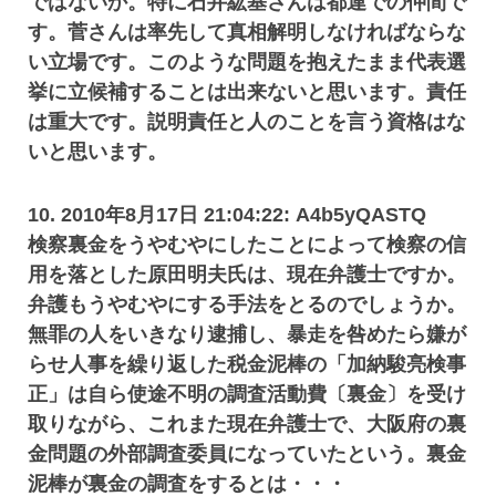
ではないか。特に石井紘基さんは都連での仲間で
す。菅さんは率先して真相解明しなければならな
い立場です。このような問題を抱えたまま代表選
挙に立候補することは出来ないと思います。責任
は重大です。説明責任と人のことを言う資格はな
いと思います。
10. 2010年8月17日 21:04:22: A4b5yQASTQ
検察裏金をうやむやにしたことによって検察の信
用を落とした原田明夫氏は、現在弁護士ですか。
弁護もうやむやにする手法をとるのでしょうか。
無罪の人をいきなり逮捕し、暴走を咎めたら嫌が
らせ人事を繰り返した税金泥棒の「加納駿亮検事
正」は自ら使途不明の調査活動費〔裏金〕を受け
取りながら、これまた現在弁護士で、大阪府の裏
金問題の外部調査委員になっていたという。裏金
泥棒が裏金の調査をするとは・・・