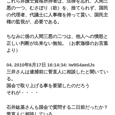
これら弁護士資格所持者は、法律を忘れ、人間三
悪の一つ、むさぼり（欲）を、捨てられず、国民
の代理者、代議士に人事権を持って貰い、国民主
権の監視が、必要である。
ちなみに後の人間三悪の二つは、他人への憤怒と
正しい判断が出来ない無知。（お釈迦様のお言葉
より）
04. 2010年8月17日 16:14:34: iw9S4aedJs
三井さんは逮捕前に菅直人に相談したと聞いてい
る。
国会で取り上げる事を要望したのだろう
それが・・・・
石井紘基さんも国会で質問する二日前だったか？
菅直人に相談している。