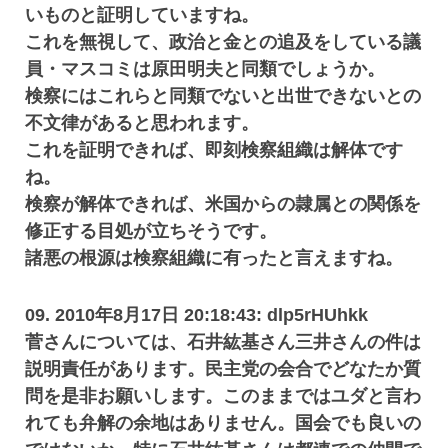
いものと証明していますね。
これを無視して、政治と金との追及をしている議
員・マスコミは原田明夫と同類でしょうか。
検察にはこれらと同類でないと出世できないとの
不文律があると思われます。
これを証明できれば、即刻検察組織は解体です
ね。
検察が解体できれば、米国からの隷属との関係を
修正する目処が立ちそうです。
諸悪の根源は検察組織に有ったと言えますね。
09. 2010年8月17日 20:18:43: dlp5rHUhkk
菅さんについては、石井紘基さん三井さんの件は
説明責任があります。民主党の会合でどなたか質
問を是非お願いします。このままではユダと言わ
れても弁解の余地はありません。国会でも良いの