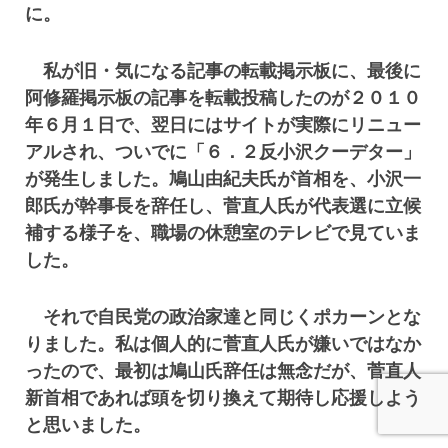
に。
私が旧・気になる記事の転載掲示板に、最後に
阿修羅掲示板の記事を転載投稿したのが２０１０
年６月１日で、翌日にはサイトが実際にリニュー
アルされ、ついでに「６．２反小沢クーデター」
が発生しました。鳩山由紀夫氏が首相を、小沢一
郎氏が幹事長を辞任し、菅直人氏が代表選に立候
補する様子を、職場の休憩室のテレビで見ていま
した。
それで自民党の政治家達と同じくポカーンとな
りました。私は個人的に菅直人氏が嫌いではなか
ったので、最初は鳩山氏辞任は無念だが、菅直人
新首相であれば頭を切り換えて期待し応援しよう
と思いました。