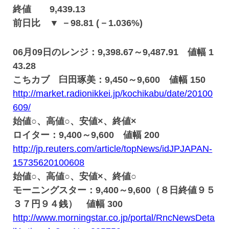
終値 9,439.13
前日比 ▼ －98.81 (－1.036%)
06月09日のレンジ：9,398.67～9,487.91 値幅 1
43.28
こちカブ 臼田琢美：9,450～9,600 値幅 150
http://market.radionikkei.jp/kochikabu/date/20100
609/
始値○、高値○、安値×、終値×
ロイター：9,400～9,600 値幅 200
http://jp.reuters.com/article/topNews/idJPJAPAN-
15735620100608
始値○、高値○、安値×、終値○
モーニングスター：9,400～9,600（８日終値９５
３７円９４銭） 値幅 300
http://www.morningstar.co.jp/portal/RncNewsDeta