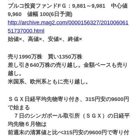
プルコ投資ファンドFＧ：9,881～9,981 中心値
9,960 値幅 100(6日予測)
http://archive.mag2.com/0000156327/201006061
51737000.html
始値×、高値×、安値×、終値×
売り1990万株 買い1350万株
差し引き640万株の売り越し。金額ベースも売り
越し。
米国系、欧州系ともに売り越し。
ＳＧＸ日経平均先物寄り付き、315円安の9600円
で始まる
７日のシンガポール取引所（ＳＧＸ）の日経平
均先物６月物は
前週末の清算値と比べ315円安の9600円で寄り付