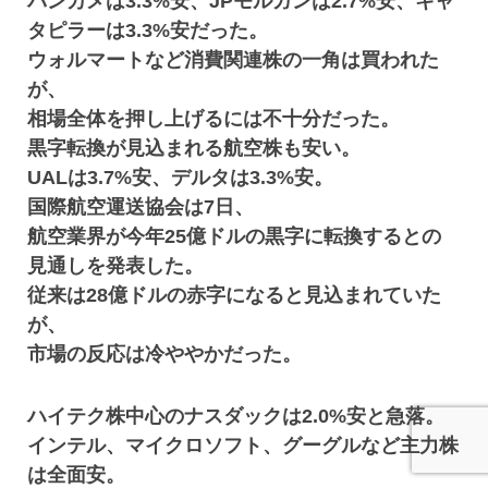
バンカメは3.3%安、JPモルガンは2.7%安、キャ
タピラーは3.3%安だった。
ウォルマートなど消費関連株の一角は買われた
が、
相場全体を押し上げるには不十分だった。
黒字転換が見込まれる航空株も安い。
UALは3.7%安、デルタは3.3%安。
国際航空運送協会は7日、
航空業界が今年25億ドルの黒字に転換するとの
見通しを発表した。
従来は28億ドルの赤字になると見込まれていた
が、
市場の反応は冷ややかだった。
ハイテク株中心のナスダックは2.0%安と急落。
インテル、マイクロソフト、グーグルなど主力株
は全面安。