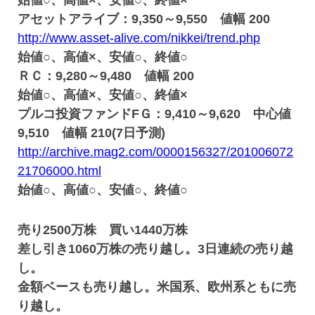
始値○、高値×、安値○、終値×
アセットアライブ：9,350～9,550 値幅 200
http://www.asset-alive.com/nikkei/trend.php
始値○、高値×、安値○、終値○
ＲＣ：9,280～9,480 値幅 200
始値○、高値×、安値○、終値×
プルコ投資ファンドFＧ：9,410～9,620 中心値
9,510 値幅 210(7日予測)
http://archive.mag2.com/0000156327/201006072
21706000.html
始値○、高値○、安値○、終値○
売り2500万株 買い1440万株
差し引き1060万株の売り越し。3日連続の売り越
し。
金額ベースも売り越し。米国系、欧州系ともに売
り越し。