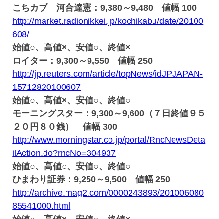
こちカブ 河合達憲：9,380～9,480 値幅 100
http://market.radionikkei.jp/kochikabu/date/20100
608/
始値○、高値×、安値○、終値×
ロイター：9,300～9,550 値幅 250
http://jp.reuters.com/article/topNews/idJPJAPAN-
15712820100607
始値○、高値×、安値○、終値○
モーニングスター：9,300～9,600（７日終値９５
２０円８０銭） 値幅 300
http://www.morningstar.co.jp/portal/RncNewsDeta
ilAction.do?rncNo=304937
始値○、高値○、安値○、終値○
ひまわり証券：9,250～9,500 値幅 250
http://archive.mag2.com/0000243893/201006080
85541000.html