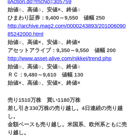
ilAction.do?rncNo=305759
始値○、高値○、安値×、終値○
ひまわり証券：9,400～9,550 値幅 250
http://archive.mag2.com/0000243893/201006090
85242000.html
始値○、高値×、安値○、終値×
アセットアライブ：9,350～9,550 値幅 200
http://www.asset-alive.com/nikkei/trend.php
始値○、高値○、安値○、終値○
ＲＣ：9,480～9,610 値幅 130
始値×、高値○、安値×、終値×
売り1510万株 買い1180万株
差し引き330万株の売り越し。4日連続の売り越
し。
金額ベースも売り越し。米国系、欧州系ともに売
り越し。