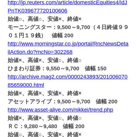
http://jp.reuters.com/article/domesticEquities4/idJ
PnTK039677720100606
始値○、高値○、安値×、終値×
モーニングスター：9,500～9,700（４日終値９９
０１円１９銭） 値幅 200
http://www.morningstar.co.jp/portal/RncNewsDeta
ilAction.do?rncNo=302268
始値×、高値×、安値○、終値○
ひまわり証券：9,550～9,700 値幅 150
http://archive.mag2.com/0000243893/201006070
85659000.html
始値×、高値×、安値×、終値×
アセットアライブ：9,500～9,700 値幅 200
http://www.asset-alive.com/nikkei/trend.php
始値×、高値×、安値○、終値○
ＲＣ：9,280～9,480 値幅 200
始値○、高値○、安値×、終値×