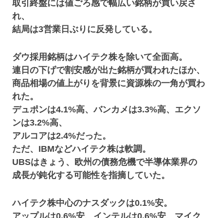
取引終盤には値ごろ感で幅広い銘柄が買い戻さ
れ、
結局は3営業日ぶりに反発している。
ダウ採用銘柄はハイテク株を除いて全面高。
連日の下げで割安感が出た銘柄が買われたほか、
商品相場の値上がりを背景に資源株の一角が買わ
れた。
デュポンは4.1%高、バンカメは3.3%高、エクソ
ンは3.2%高、
アルコアは2.4%だった。
ただ、IBMなどハイテク株は軟調。
UBSはきょう、欧州の債務危機で半導体業界の
成長が鈍化する可能性を指摘していた。
ハイテク株中心のナスダックは0.1%安。
アップルは0.6%安、インテルは0.6%安、マイク