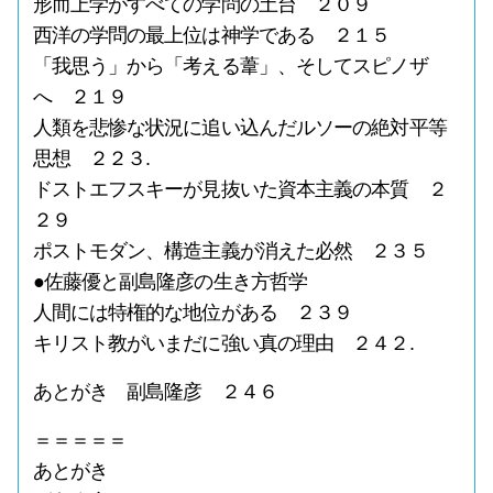
形而上学がすべての学問の土台 ２０９
西洋の学問の最上位は神学である ２１５
「我思う」から「考える葦」、そしてスピノザ
へ ２１９
人類を悲惨な状況に追い込んだルソーの絶対平等
思想 ２２３.
ドストエフスキーが見抜いた資本主義の本質 ２
２９
ポストモダン、構造主義が消えた必然 ２３５
●佐藤優と副島隆彦の生き方哲学
人間には特権的な地位がある ２３９
キリスト教がいまだに強い真の理由 ２４２.
あとがき 副島隆彦 ２４６
＝＝＝＝＝
あとがき