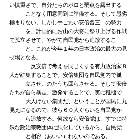
い慎重さで、自分たちのボロと弱点を露出する
ことなく用意周到に準備する。そして愚劣
極まりない、しかし手ごわい安倍晋三 の勢力
を、計画的にお山の大将に祭り上げる作戦
で孤立させて、やがて自民党から追放するこ
と。これが今年１年の日本政治の最大の見
せ場となる。
反安倍で考えを同じくする有力政治家８
人が結集することで、安倍集団を自民党内で孤
立させ、のたうち回らさせる。そして安倍
たちが自ら暴走、激発することで、実に稚拙で
大人げない集団だ、ということが国民に丸
見えになるので、彼ら６０人ぐらいを自民党か
ら追放する。何故なら安倍党は、すでに特
殊な政治宗教団体に純化しているから、自民党
と相容（あいい）れないのである。