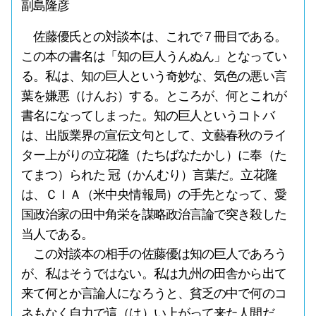
副島隆彦
佐藤優氏との対談本は、これで７冊目である。
この本の書名は「知の巨人うんぬん」となってい
る。私は、知の巨人という奇妙な、気色の悪い言
葉を嫌悪（けんお）する。ところが、何とこれが
書名になってしまった。知の巨人というコトバ
は、出版業界の宣伝文句として、文藝春秋のライ
ター上がりの立花隆（たちばなたかし）に奉（た
てまつ）られた 冠（かんむり）言葉だ。立花隆
は、ＣＩＡ（米中央情報局）の手先となって、愛
国政治家の田中角栄を謀略政治言論で突き殺した
当人である。
この対談本の相手の佐藤優は知の巨人であろう
が、私はそうではない。私は九州の田舎から出て
来て何とか言論人になろうと、貧乏の中で何のコ
ネもなく自力で這（は）い上がって来た人間だ。