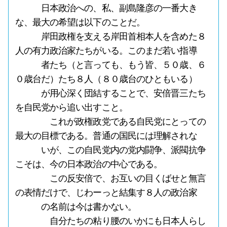
日本政治への、私、副島隆彦の一番大き
な、最大の希望は以下のことだ。
岸田政権を支える岸田首相本人を含めた８
人の有力政治家たちがいる。このまだ若い指導
者たち（と言っても、もう皆、５０歳、６
０歳台だ）たち８人（８０歳台のひともいる）
が用心深く団結することで、安倍晋三たち
を自民党から追い出すこと。
これが政権政党である自民党にとっての
最大の目標である。普通の国民には理解されな
いが、この自民党内の党内闘争、派閥抗争
こそは、今の日本政治の中心である。
この反安倍で、お互いの目くばせと無言
の表情だけで、じわーっと結集す８人の政治家
の名前は今は書かない。
自分たちの粘り腰のいかにも日本人らし