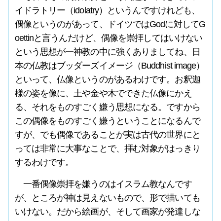
イドラトリー（idolatry）というんですけれども、
偶像というのがあって、ドイツではGodに対してG
oettinと言うんだけど、偶像を崇拝してはいけない
という思想が一神教の中に強くありましてね、日
本の仏教はブッダーズイメージ（Buddhist image）
といって、仏像というのがあるわけです。お釈迦
様の姿を像に、土や金や木でできた仏像にかえ
る、それをものすごく嫌う思想になる。ですから
この偶像をものすごく嫌うということになるんで
すが、でも偶像であることが実は古代の世界にと
っては非常に大事なことで、拝む対象がはっきり
するわけです。
一番偶像崇拝を嫌うのはイスラム教なんです
が、ところが神は見えないもので、形で描いても
いけない。だから絵画が、そして画家が発達しな