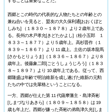
することは重要なことだ。
西郷とこの時代の代表的な人物たちとの年齢との
兼ね合いを見ると、盟友の大久保利通[おおくぼと
しみち] （１８３０～１８７８）より２歳年上であ
る。長州の木戸孝允[きどたかよし]（桂小五郎 １
８３３～１８７７）より５歳年上。高杉晋作（１
８３９～１８６７）より 11 歳上。土佐の坂本龍馬
[さかもとりょうま]（１８３６～１８６７）より８
歳年上。後藤象二郎[ごとうしょうじろう]（１８３
８～１８９７）より 10 歳年上である。従って、西
郷隆盛は年齢で明治維新を成し遂げた維新の元勲
たちの中では先輩格ということになる。
一方、西郷が仕えた第 11 代薩摩藩主・島津斉彬
[しまづなりあきら]（１８０９～１８５８）は 19
歳も年上だ。西郷が嫌った斉彬の弟島津久光[しま