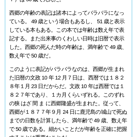
西郷の年齢の表記は諸本によってバラバラになっ
ている。 49 歳という場合もあるし、 51 歳と表示
している本もある。この本では年齢は数え年で表
記する。また出来事のくわしい日時は旧暦で表示
した。西郷の死んだ時の年齢は、満年齢で 49 歳、
数え年で 50 歳だ。
このように表記がバラバラなのは、西郷が生まれ
た旧暦の文政 10 年 12 月７日は、西暦では１８２
８年１月 23 日だからだ。文政 10 年は西暦では１
８２７年であり、１カ月くらいずれる。このずれ
の狭 はざ 間 ま に西郷隆盛が生まれた。従って、
西郷が１８７７年９月 24 日に鹿児島の城山で死ぬ
までの日数を計算したら、満年齢で 49 歳、数え年
で 50 歳である。細かいことだが年齢を正確に把握