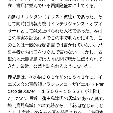
在、書店に並んでいる西郷隆盛本に出てくる。
西郷はキリシタン（キリスト教徒）であった。そ
して同時に情報将校（インテリジェンス・オフィ
サー）として鍛え上げられた人物であった。私は
この事実を証拠付きでこの本で明らかにする。こ
のことは一般的な歴史書では書かれていない。歴
史学者たちは口をつぐんで言わない。しかし、西
郷の地元鹿児島では人々の間で密かに伝えられて
きた。最近、公然と語られるようになった。
鹿児島は、その約３００年前の１５４３年に、イ
エズス会の宣教師フランシスコ・ザビエル （ Fran
cisco de Xavier １５０６～１５５２）が上陸し
た土地だ。最近、藩主島津氏の居城で あった鶴丸
城（鹿児島城）の本丸跡から、「花 はなじゅうじ
もん 十字紋」の入った瓦が発見された（『南日本