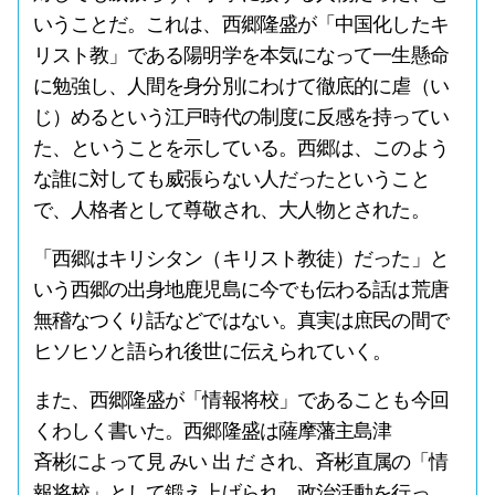
いうことだ。これは、西郷隆盛が「中国化したキ
リスト教」である陽明学を本気になって一生懸命
に勉強し、人間を身分別にわけて徹底的に虐（い
じ）めるという江戸時代の制度に反感を持ってい
た、ということを示している。西郷は、このよう
な誰に対しても威張らない人だったということ
で、人格者として尊敬され、大人物とされた。
「西郷はキリシタン（キリスト教徒）だった」と
いう西郷の出身地鹿児島に今でも伝わる話は荒唐
無稽なつくり話などではない。真実は庶民の間で
ヒソヒソと語られ後世に伝えられていく。
また、西郷隆盛が「情報将校」であることも今回
くわしく書いた。西郷隆盛は薩摩藩主島津
斉彬によって見 みい 出 だ され、斉彬直属の「情
報将校」として鍛え上げられ、政治活動を行っ