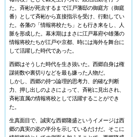
た。斉彬が死去するまで江戸藩邸の御庭方（御庭
番）として斉彬から直接指示を受け、行動してい
た。各藩の「情報将校たち」とも行き来をし、人
脈を形成した。幕末期はまさに江戸幕府や雄藩の
情報将校たちが江戸や京都、時には海外を舞台に
して活躍した時代であった。
西郷はそうした時代を生き抜いた。西郷自身は権
謀術数や裏切りなどを最も嫌った人物だ。
しかし、西郷の持つ論理的思考力、的確な判断
力、押し出しのよさによって、斉彬に見出され、
斉彬直属の情報将校として活躍することができ
た。
生真面目で、誠実な西郷隆盛というイメージは西
郷の真実の姿の半分を示しているだけだ。そこに