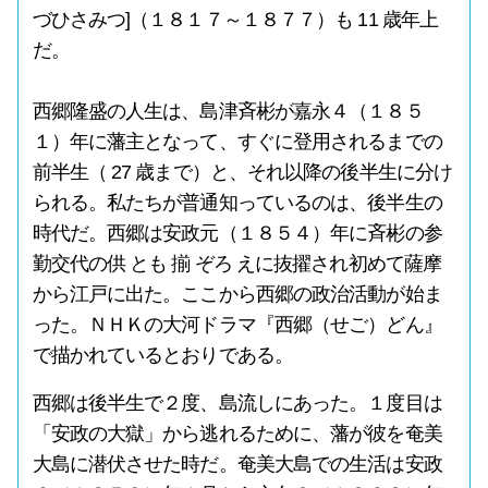
づひさみつ]（１８１７～１８７７）も 11 歳年上
だ。
西郷隆盛の人生は、島津斉彬が嘉永４（１８５
１）年に藩主となって、すぐに登用されるまでの
前半生（ 27 歳まで）と、それ以降の後半生に分け
られる。私たちが普通知っているのは、後半生の
時代だ。西郷は安政元（１８５４）年に斉彬の参
勤交代の供 とも 揃 ぞろ えに抜擢され初めて薩摩
から江戸に出た。ここから西郷の政治活動が始ま
った。ＮＨＫの大河ドラマ『西郷（せご）どん』
で描かれているとおりである。
西郷は後半生で２度、島流しにあった。１度目は
「安政の大獄」から逃れるために、藩が彼を奄美
大島に潜伏させた時だ。奄美大島での生活は安政