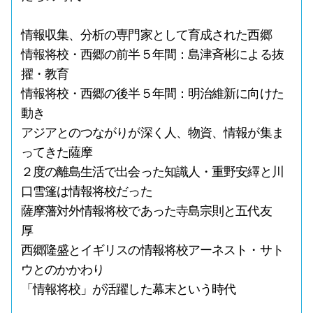
情報収集、分析の専門家として育成された西郷
情報将校・西郷の前半５年間：島津斉彬による抜
擢・教育
情報将校・西郷の後半５年間：明治維新に向けた
動き
アジアとのつながりが深く人、物資、情報が集ま
ってきた薩摩
２度の離島生活で出会った知識人・重野安繹と川
口雪篷は情報将校だった
薩摩藩対外情報将校であった寺島宗則と五代友
厚
西郷隆盛とイギリスの情報将校アーネスト・サト
ウとのかかわり
「情報将校」が活躍した幕末という時代