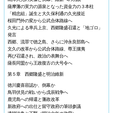
薩摩藩の実力の源泉となった資金力の３本柱
「精忠組」誕生と大久保利通の久光接近
桜田門外の変から公武合体路線へ
久光による率兵上京、西郷隆盛召還と「地ゴロ」
発言
西郷、流罪で徳之島、さらに沖永良部島へ
文久の改革から公武合体路線、尊王攘夷
再び召還され、政治の表舞台へ
薩長同盟から王政復古の大号令へ
第５章 西郷隆盛と明治維新
徳川慶喜容認か、倒幕か
鳥羽伏見の戦いから戊辰戦争へ
鹿児島への帰還と藩政改革
新政府への出仕と留守政府の筆頭参議