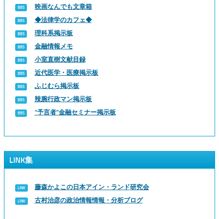
映画なんでも文章箱
◆法律学のカフェ◆
理科系掲示板
金融情報メモ
小室直樹文献目録
近代医学・医療掲示板
ふじむら掲示板
辣腕行政マン掲示板
“予言者”金融セミナー掲示板
LINK集
藤森かよこの日本アイン・ランド研究会
古村治彦の政治情報情報・分析ブログ