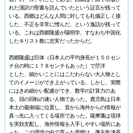
れた漢訳の聖書を読んでいたという証言が残って
いる。西郷はどんな人間に対しても礼儀正しく接
した、不正を非常に憎んだ、という逸話が残って
いる。これは西郷隆盛が陽明学、すなわち中国化
したキリスト教に忠実だったからだ。
西郷隆盛は巨体（日本人の平均身長が１５０セン
チ台の時に１７８センチもあった）で茫洋
とした、細かいことにはこだわらない大人物とし
てのイメージができ上がっている。しかし、実際
にはきめ細かい配慮ができ、数学の計算力のあ
る、頭の回転の速い人物であった。鹿児島は日本
本土の最南端に位置し、昔から海外からの情報が
真っ先に入ってくる場所であった。薩摩藩は琉球
を実効支配し、海外情報を入手しやすい場所にあ
った。この環境の中で育った西郷は、藩主島津斉