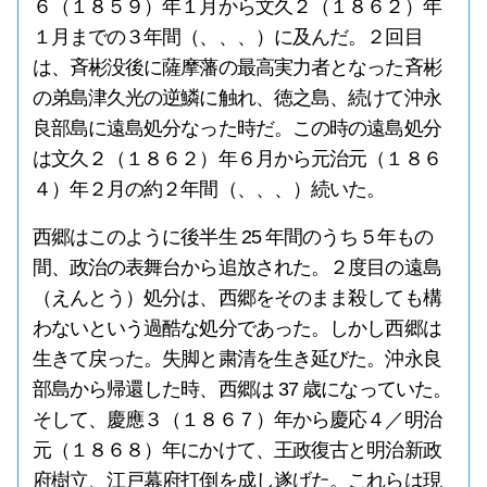
６（１８５９）年１月から文久２（１８６２）年
１月までの３年間（、、、）に及んだ。２回目
は、斉彬没後に薩摩藩の最高実力者となった斉彬
の弟島津久光の逆鱗に触れ、徳之島、続けて沖永
良部島に遠島処分なった時だ。この時の遠島処分
は文久２（１８６２）年６月から元治元（１８６
４）年２月の約２年間（、、、）続いた。
西郷はこのように後半生 25 年間のうち５年もの
間、政治の表舞台から追放された。２度目の遠島
（えんとう）処分は、西郷をそのまま殺しても構
わないという過酷な処分であった。しかし西郷は
生きて戻った。失脚と粛清を生き延びた。沖永良
部島から帰還した時、西郷は 37 歳になっていた。
そして、慶應３（１８６７）年から慶応４／明治
元（１８６８）年にかけて、王政復古と明治新政
府樹立、江戸幕府打倒を成し遂げた。これらは現