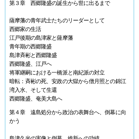
第３章 西郷隆盛の誕生から世に出るまで
薩摩藩の青年武士たちのリーダーとして
西郷家の生活
江戸後期の島津家と薩摩藩
青年期の西郷隆盛
島津斉彬と西郷隆盛
西郷隆盛、江戸へ
将軍継嗣における一橋派と南紀派の対立
暗転：斉彬の死、安政の大獄から僧月照との錦江
湾入水、そして生還
西郷隆盛、奄美大島へ
第４章 遠島処分から政治の表舞台へ、倒幕に向
かう
島津久光の実像と倒幕、維新への功績