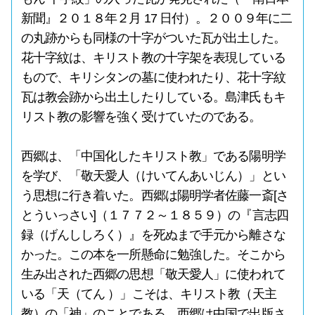
新聞』２０１８年２月 17 日付）。２００９年に二
の丸跡からも同様の十字がついた瓦が出土した。
花十字紋は、キリスト教の十字架を表現している
もので、キリシタンの墓に使われたり、花十字紋
瓦は教会跡から出土したりしている。島津氏もキ
リスト教の影響を強く受けていたのである。
西郷は、「中国化したキリスト教」である陽明学
を学び、「敬天愛人（けいてんあいじん）」とい
う思想に行き着いた。西郷は陽明学者佐藤一斎[さ
とういっさい]（１７７２～１８５９）の『言志四
録（げんししろく）』を死ぬまで手元から離さな
かった。この本を一所懸命に勉強した。そこから
生み出された西郷の思想「敬天愛人」に使われて
いる「天（てん ）」こそは、キリスト教（天主
教）の「神」のことである。西郷は中国で出版さ