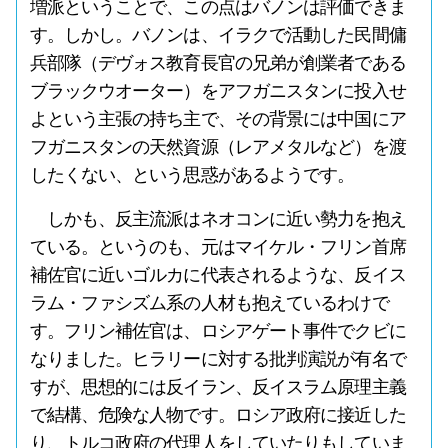
増派ということで、この点はバノンは評価できま
す。しかし。バノンは、イラクで活動した民間傭
兵部隊（デヴォス教育長官の兄弟が創業者である
ブラックウオーター）をアフガニスタンに投入せ
よという主張の持ち主で、その背景には中国にア
フガニスタンの天然資源（レアメタルなど）を渡
したくない、という思惑があるようです。
しかも、反主流派はネオコンに近い勢力を抱え
ている。というのも、元はマイケル・フリン首席
補佐官に近いゴルカに代表されるような、反イス
ラム・ファシズム系の人材も抱えているわけで
す。フリン補佐官は、ロシアゲート事件でクビに
なりました。ヒラリーに対する批判演説が有名で
すが、思想的には反イラン、反イスラム原理主義
で結構、危険な人物です。ロシア政府に接近した
り、トルコ政府の代理人をしていたりもしていま