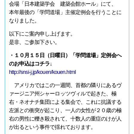
会場「日本建築学会 建築会館ホール」にて、
本年最後の「学問道場」主催定例会を行うことに
なりました。
以下にご案内申し上げます。
是非、ご参加下さい。
・１０月１５日（日曜日）「学問道場」定例会へ
のお申込はコチラ
↓
http://snsi-j.jp/kouen/kouen.html
アメリカではこの一週間、首都の隣りにあるヴ
ァージニア州シャーロッツヴィルで起きた、極
右・ネオナチ集団による集会で、これに抗議する
左派との衝突が起こり、一人の女性が２０歳の極
右の男性に轢き殺されて、十数人の重症のけが人
が出るという事件で揺れております。