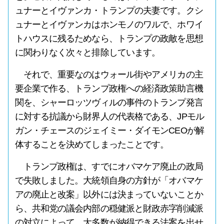
ュナーとイヴァンカ・トランプの夫妻です。クシ
ュナーとイヴァンカはホンモノのワルで、ホワイ
トハウスに残るためなら、トランプの政敵を思想
に関わりなく次々と排除しています。
それで、重要なのはウォール街やアメリカの主
要企業で作る、トランプ政権への経済政策助言機
関を、シャーロッツヴィルの事件のトランプ発言
に対する抗議から財界人の代表格である、JPモル
ガン・チェースのジェイミー・ダイモンCEOが解
体することを決めてしまったことです。
トランプ政権は、すでにオバマケア廃止の政局
で失敗しました。大統領自身の方針が「オバマケ
アの廃止と改案」以外には決まっていないことか
ら、共和党の議会内部の穏健派と財政赤字削減派
の対立によって、大多数が納得できる法案を出せ