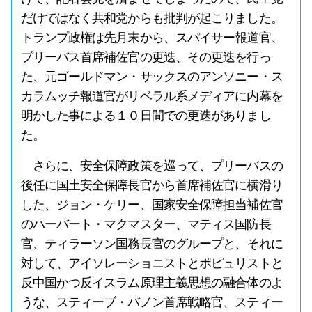
だけではなく共和党からも批判が起こりました。
トランプ政権は先月末から、スパイサー報道官、
プリーバス首席補佐官の更迭、その更迭を行っ
た、元ゴールドマン・サックスのアンソニー・ス
カラムッチ報道官がリベラル系メディアに内幕を
明かした事による１０日間での更迭がありまし
た。
さらに、安全保障政策を巡って、プリーバスの
後任に国土安全保障長官から首席補佐官に横滑り
した、ジョン・ケリー、国家安全保障担当補佐官
のハーバート・マクマスター、マティス国防長
官、ティラーソン国務長官のグループと、それに
対して、アイソレーショニストとポピュリストと
反中国かつ反イスラム原理主義思想の融合体のよ
うな、スティーブ・バノン首席戦略官、スティー