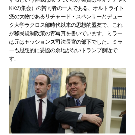
KKの集会）の賛同者の一人である、オルトライト
派の大物であるリチャード・スペンサーとデュー
ク大学ラクロス部時代以来の思想的盟友で、これ
が移民規制政策の青写真を書いています。ミラー
は元はセッションズ司法長官の部下でした。ミラ
ーも思想的に妥協の余地がないトランプ側近で
す。