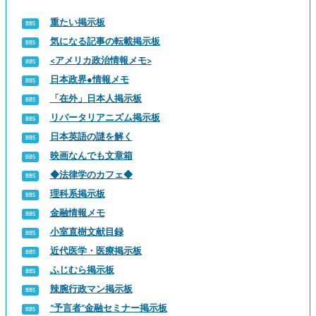
重たい掲示板
気になる記事の転載掲示板
<アメリカ政治情報メモ>
日本政界●情報メモ
「在外」日本人掲示板
リバータリアニズム掲示板
日本英語の謎を解く
映画なんでも文章箱
◆法律学のカフェ◆
理科系掲示板
金融情報メモ
小室直樹文献目録
近代医学・医療掲示板
ふじむら掲示板
辣腕行政マン掲示板
“予言者”金融セミナー掲示板