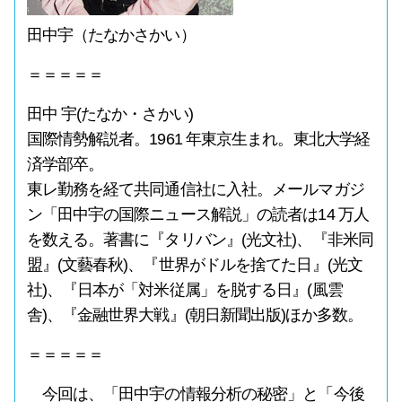
田中宇（たなかさかい）
＝＝＝＝＝
田中 宇(たなか・さかい)
国際情勢解説者。1961 年東京生まれ。東北大学経
済学部卒。
東レ勤務を経て共同通信社に入社。メールマガジ
ン「田中宇の国際ニュース解説」の読者は14 万人
を数える。著書に『タリバン』(光文社)、『非米同
盟』(文藝春秋)、『世界がドルを捨てた日』(光文
社)、『日本が「対米従属」を脱する日』(風雲
舎)、『金融世界大戦』(朝日新聞出版)ほか多数。
＝＝＝＝＝
今回は、「田中宇の情報分析の秘密」と「今後