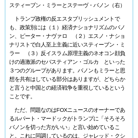
スティーブン・ミラーとステーヴ・バノン（右）
トランプ政権の反エスタブリッシュメントで
も、政策別には（１）経済ナショナリズムのバノ
ン、ピーター・ナヴァロ （２）エスノ・ナショ
ナリストで白人至上主義に近いスティーブン・ミ
ラー （３）反イスラム原理主義のネオコン顔負
けの過激派のセバスティアン・ゴルカ といった
３つのグループがあります。バノンもミラーと思
想を共有はしている部分はありますが、どちらか
と言うと中国との経済戦争を重視しているという
ことです。
ただ、問題なのはFOXニュースのオーナーであ
るルパート・マードックがトランプに「そろそろ
バノンを切った方がいい」と言い始めているこ
と。これに同調しているのは、ジャレッド・クシ