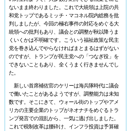
ないまま終わりました。これで大統領は上院の共
和党トップであるミッチ・マコネル院内総務を批
判しましたが、今回の極右事件の対応をめぐる大
統領への批判もあり、議会との調整が秋以降うま
くいくかは不明確です。こういう福祉政策な民主
党を巻き込んでやらなければまとまるはずがない
のですが、トランプが民主党への「つなぎ役」を
できないこともあり、全くうまく行きませんでし
た。
新しい首席補佐官のケリーは海兵隊時代に議会
で働いたことがあるようですが、調整能力は未知
数です。そこにきて、ウォール街のトップやアメ
リカの主要企業のトップがネオナチをめぐるトラ
ンプ発言での混乱から、一気に逃げ出しました。
これで税制改革は腰砕け、インフラ投資は予算確