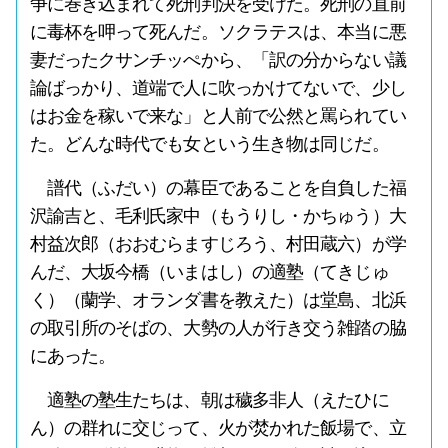
争に巻き込まれて死刑判決を受けた。死刑の直前
に毒杯を呷って死んだ。ソクラテスは、本当に悪
妻だったクサンチッぺから、「訳の分からない議
論ばっかり、道端で人に吹っかけてないで、少し
はお金を稼いで来な」と人前で公然と罵られてい
た。どんな時代でも女という生き物は同じだ。
譜代（ふだい）の幕臣であることを自負した福
沢諭吉と、毛利氏家中（もうりし・かちゅう）大
村益次郎（おおむらますじろう、村田蔵六）が学
んだ、大坂今橋（いまはし）の適塾（てきじゅ
く）（蘭学、オランダ書を教えた）は堂島、北浜
の取引所のそばの、大勢の人が行き交う雑踏の脇
にあった。
適塾の塾生たちは、朝は穢多非人（えたひに
ん）の群れに交じって、火が焚かれた飯場で、立