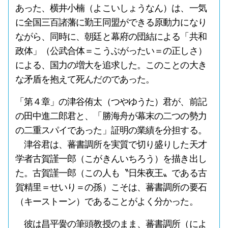
あった、横井小楠（よこいしょうなん）は、一気
に全国三百諸藩に勤王同盟ができる原動力になり
ながら、同時に、朝廷と幕府の団結による「共和
政体」（公武合体＝こうぶがったい＝の正しさ）
による、国力の増大を追求した。このことの大き
な矛盾を抱えて死んだのであった。
「第４章」の津谷侑太（つやゆうた）君が、前記
の田中進二郎君と、「勝海舟が幕末の二つの勢力
の二重スパイであった」証明の業績を分担する。
津谷君は、蕃書調所を実質で切り盛りした天才
学者古賀謹一郎（こがきんいちろう）を描き出し
た。古賀謹一郎（この人も〝日朱夜王〟である古
賀精里＝せいり＝の孫）こそは、蕃書調所の要石
（キーストーン）であることがよく分かった。
彼は昌平黌の筆頭教授のまま、蕃書調所（によ