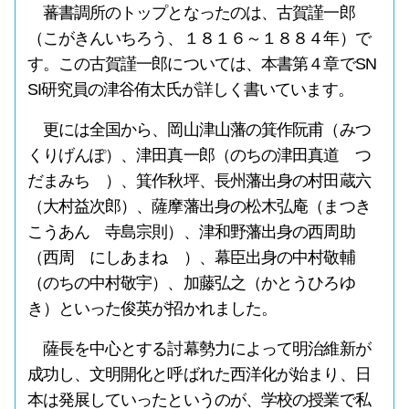
蕃書調所のトップとなったのは、古賀謹一郎
（こがきんいちろう、１８１６～１８８４年）で
す。この古賀謹一郎については、本書第４章でSN
SI研究員の津谷侑太氏が詳しく書いています。
更には全国から、岡山津山藩の箕作阮甫（みつ
くりげんぽ）、津田真一郎（のちの津田真道 つ
だまみち ）、箕作秋坪、長州藩出身の村田蔵六
（大村益次郎）、薩摩藩出身の松木弘庵（まつき
こうあん 寺島宗則）、津和野藩出身の西周助
（西周 にしあまね ）、幕臣出身の中村敬輔
（のちの中村敬宇）、加藤弘之（かとうひろゆ
き）といった俊英が招かれました。
薩長を中心とする討幕勢力によって明治維新が
成功し、文明開化と呼ばれた西洋化が始まり、日
本は発展していったというのが、学校の授業で私