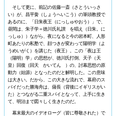
そして更に、前記の佐藤一斎（さとういっさ
い）が、昌平黌（しょうへいこう）の筆頭教授で
あるのに、「日朱夜王（にっしゅやおう）」で、
昼間は、朱子学＝徳川氏礼讃 を唱え（日朱。に
っしゅ））ながら、夜になると今の岩本町、人形
町あたりの私塾で、顔つきが変わって陽明学（よ
うめいがく）を講じた（夜王）。この「夜は王
（陽明）学」の思想が、徳川氏打倒、天子（天
皇）回復（回天 かいてん ）の、討幕思想の原
動力（始源）となったのだと解明した。この意味
は大きい。だから、この大きな流れで、幕府のス
パイだった勝海舟は、薩長（背後にイギリスがい
た）とつながる二重スパイとなって、上手に生き
て、明治まで図々しく生きたのだ。
幕末最大のイデオローグ（皆に尊敬された）で