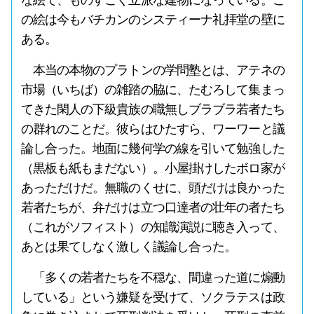
の絵は今もバチカンのシスティーナ礼拝堂の壁に
ある。
本当の本物のプラトンの学問塾とは、アテネの
市場（いちば）の雑踏の脇に、たむろして集まっ
てきた閑人の下級貴族の職無しブラブラ若者たち
の群れのことだ。彼らはひたすら、ワーワーと議
論し合った。地面に幾何学の線を引いて勉強した
（黒板も紙もまだない）。小屋掛けしたボロ家が
あっただけだ。無職のくせに、頭だけは良かった
若者たちが、弁だけは立つ口達者の壮年の者たち
（これがソフィスト）の知識演説に聴き入って、
あとは果てしなく激しく議論し合った。
「多くの若者たちを不穏な、間違った道に煽動
している」という嫌疑を受けて、ソクラテスは政