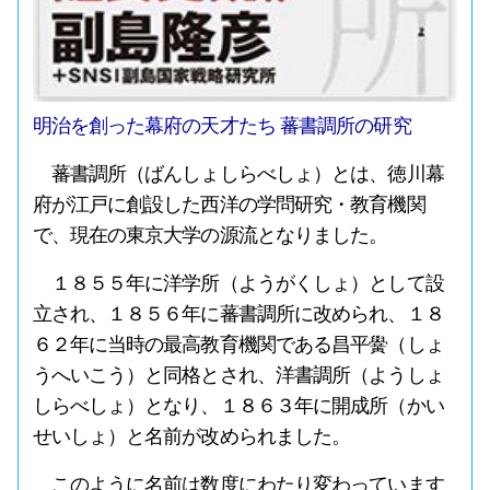
明治を創った幕府の天才たち 蕃書調所の研究
蕃書調所（ばんしょしらべしょ）とは、徳川幕
府が江戸に創設した西洋の学問研究・教育機関
で、現在の東京大学の源流となりました。
１８５５年に洋学所（ようがくしょ）として設
立され、１８５６年に蕃書調所に改められ、１８
６２年に当時の最高教育機関である昌平黌（しょ
うへいこう）と同格とされ、洋書調所（ようしょ
しらべしょ）となり、１８６３年に開成所（かい
せいしょ）と名前が改められました。
このように名前は数度にわたり変わっています