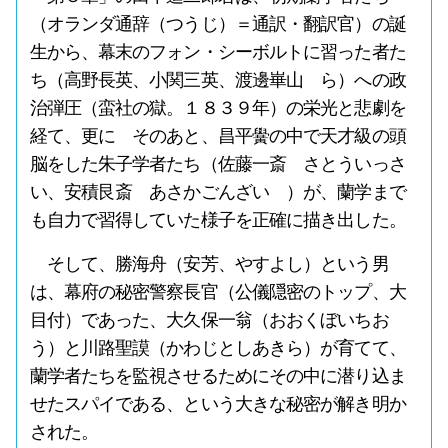
（オランダ通辞（つうじ）＝通訳・翻訳官）の誕
生から、幕末のフォン・シーボルトに習った者た
ち（高野長英、小関三英、渡邊崋山 ら）への政
治弾圧（蛮社の獄。１８３９年）の栄光と悲劇を
経て、更に そのあと、昌平黌の中で天才級の頭
脳をした朱子学者たち（佐藤一斎 さとういっさ
い、安積艮斎 あさかごんざい ）が、蘭学まで
も自力で習得していた様子を正確に描き出した。
そして、勝海舟（安芳、やすよし）という男
は、幕府の秘密警察長官（公儀隠密のトップ、大
目付）であった、大久保一翁（おおくぼいちお
う）と川路聖謨（かわじとしあきら）が育てて、
蘭学者たちを監視させるためにその中に潜り込ま
せたスパイである、という大きな秘密が解き明か
された。