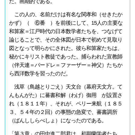
た。画期的である。
この人の、名前だけは有名な関孝和（せきたか
かず）（ ⑥番 ）を前後にして、15人の主要な
和算家＝江戸時代の日本数学者たちを、つなげて
論じることで、その全体図が日本で初めて見取り
図となって明らかにされた。彼ら和算家たちは、
秘かにキリスト教徒であった。捕らわれた宣教師
（伴天連＝パードレ＝ファーザー＝神父）たちか
ら西洋数学を習ったのだ。
浅草（鳥越とりごえ）天文台（幕府天文方。て
んもんがた）に蕃書和解（わげ）御用 が設置さ
れ（１８１１年）、それが、ペリー来航（１８５
３、５４年の２回）の事態の急変で、蕃書調所
（ばんししらべしょ）になったのである。
「第３章」の田中進二郎君は、初期蘭学者たち