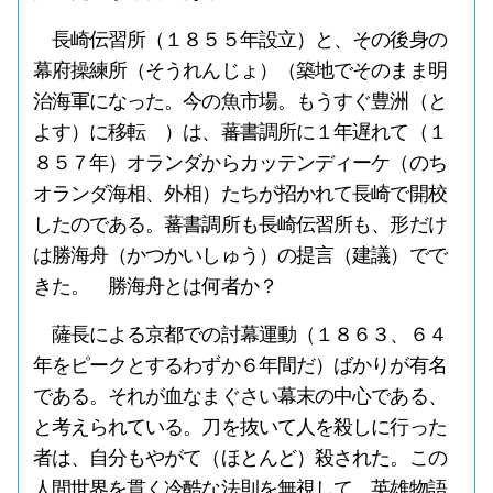
長崎伝習所（１８５５年設立）と、その後身の
幕府操練所（そうれんじょ）（築地でそのまま明
治海軍になった。今の魚市場。もうすぐ豊洲（と
よす）に移転 ）は、蕃書調所に１年遅れて（１
８５７年）オランダからカッテンディーケ（のち
オランダ海相、外相）たちが招かれて長崎で開校
したのである。蕃書調所も長崎伝習所も、形だけ
は勝海舟（かつかいしゅう）の提言（建議）でで
きた。 勝海舟とは何者か？
薩長による京都での討幕運動（１８６３、６４
年をピークとするわずか６年間だ）ばかりが有名
である。それが血なまぐさい幕末の中心である、
と考えられている。刀を抜いて人を殺しに行った
者は、自分もやがて（ほとんど）殺された。この
人間世界を貫く冷酷な法則を無視して、英雄物語