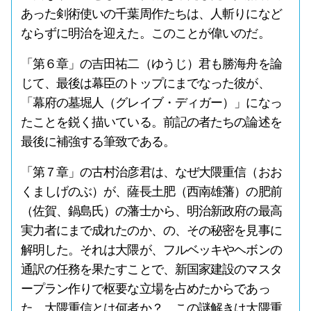
あった剣術使いの千葉周作たちは、人斬りになど
ならずに明治を迎えた。このことが偉いのだ。
「第６章」の吉田祐二（ゆうじ）君も勝海舟を論
じて、最後は幕臣のトップにまでなった彼が、
「幕府の墓堀人（グレイブ・ディガー）」になっ
たことを鋭く描いている。前記の者たちの論述を
最後に補強する筆致である。
「第７章」の古村治彦君は、なぜ大隈重信（おお
くましげのぶ）が、薩長土肥（西南雄藩）の肥前
（佐賀、鍋島氏）の藩士から、明治新政府の最高
実力者にまで成れたのか、の、その秘密を見事に
解明した。それは大隈が、フルベッキやヘボンの
通訳の任務を果たすことで、新国家建設のマスタ
ープラン作りで枢要な立場を占めたからであっ
た。大隈重信とは何者か？ この謎解きは大隈重