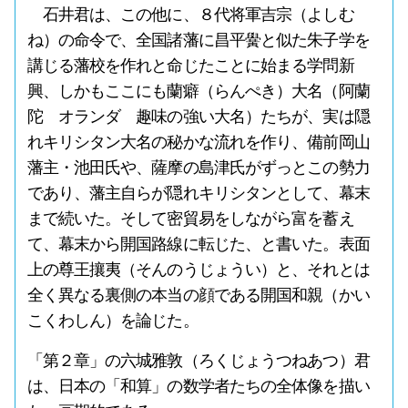
石井君は、この他に、８代将軍吉宗（よしむ
ね）の命令で、全国諸藩に昌平黌と似た朱子学を
講じる藩校を作れと命じたことに始まる学問新
興、しかもここにも蘭癖（らんぺき）大名（阿蘭
陀 オランダ 趣味の強い大名）たちが、実は隠
れキリシタン大名の秘かな流れを作り、備前岡山
藩主・池田氏や、薩摩の島津氏がずっとこの勢力
であり、藩主自らが隠れキリシタンとして、幕末
まで続いた。そして密貿易をしながら富を蓄え
て、幕末から開国路線に転じた、と書いた。表面
上の尊王攘夷（そんのうじょうい）と、それとは
全く異なる裏側の本当の顔である開国和親（かい
こくわしん）を論じた。
「第２章」の六城雅敦（ろくじょうつねあつ）君
は、日本の「和算」の数学者たちの全体像を描い