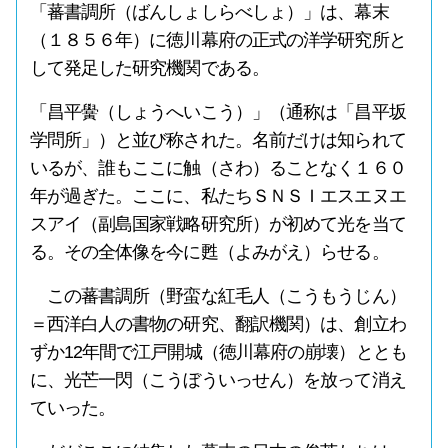
「蕃書調所（ばんしょしらべしょ）」は、幕末
（１８５６年）に徳川幕府の正式の洋学研究所と
して発足した研究機関である。
「昌平黌（しょうへいこう）」（通称は「昌平坂
学問所」）と並び称された。名前だけは知られて
いるが、誰もここに触（さわ）ることなく１６０
年が過ぎた。ここに、私たちＳＮＳＩエスエヌエ
スアイ（副島国家戦略研究所）が初めて光を当て
る。その全体像を今に甦（よみがえ）らせる。
この蕃書調所（野蛮な紅毛人（こうもうじん）
＝西洋白人の書物の研究、翻訳機関）は、創立わ
ずか12年間で江戸開城（徳川幕府の崩壊）ととも
に、光芒一閃（こうぼういっせん）を放って消え
ていった。