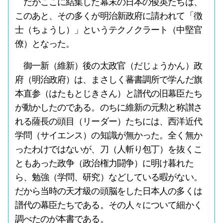
だがここに結集した幕末の日本の俊英たちは、
このあと、その多くが明治新政府に請われて「徴
士（ちょうし）」というテクノクラート（中堅官
僚）となった。
御一新（維新）後の太政官（だじょうかん）政
府（明治政府）は、まさしく蕃書調所で学んだ旗
本直参（はたもとじきさん）と譜代の旧幕臣たち
が動かしたのである。のちに維新の元勲と称讃さ
れる薩長の頭目（リーダー）たちには、西洋近代
学問（サイエンス）の知識が無かった。全く無か
ったわけではないが、刀（人斬り包丁）を抜くこ
ともあった政争（政治権力闘争）に明け暮れた
ら、勉強（学問、研究）などしている暇がない。
だから当時の天才級の頭脳をした日本人の多くは
譜代の幕臣たちである。その人々について細かく
調べたのが本書である。