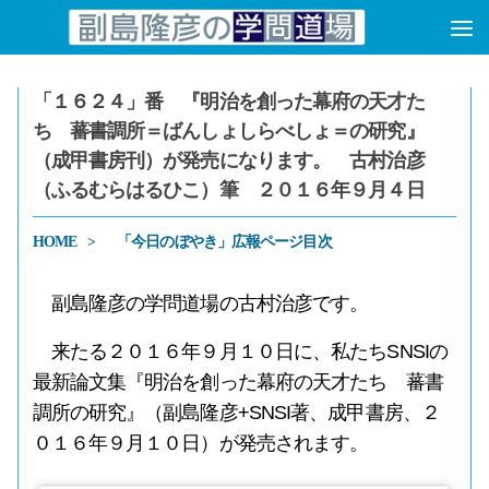
コンテンツへスキップ
「１６２４」番 『明治を創った幕府の天才た
ち 蕃書調所＝ばんしょしらべしょ＝の研究』
（成甲書房刊）が発売になります。 古村治彦
（ふるむらはるひこ）筆 ２０１６年９月４日
HOME
「今日のぼやき」広報ページ目次
副島隆彦の学問道場の古村治彦です。
来たる２０１６年９月１０日に、私たちSNSIの
最新論文集『明治を創った幕府の天才たち 蕃書
調所の研究』（副島隆彦+SNSI著、成甲書房、２
０１６年９月１０日）が発売されます。