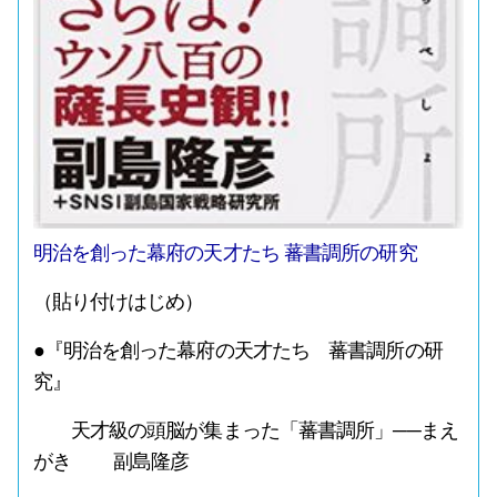
明治を創った幕府の天才たち 蕃書調所の研究
（貼り付けはじめ）
●『明治を創った幕府の天才たち 蕃書調所の研
究』
天才級の頭脳が集まった「蕃書調所」──まえ
がき 副島隆彦