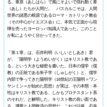
る。葦原（あしはら）で風にそよいで揺れ動く葦
（あし）たちが人間だ。 パスカルこそは、人間
世界の諸悪の根源であるローマ・カトリック教会
（その中心がイエズス会）に、本気で正面から喧
嘩を売ったヨーロッパ知識人であった。このこと
が私にようやく分かってきた。
「第１章」は、石井利明（いしいとしあき）君
が、「陽明学（ようめいがく）はキリスト教であ
る」という大きな秘密を書いた。日本の儒学（儒
教）の正統である朱子学（しゅしがく）と、儒学
内部で争ってきた陽明学（16世紀の王陽明＝ワン
ヤンミン＝が始めた思想）が実は、その本態・本
性はキリスト教である、しかもプロテスタント系
のそれだ、と解明した。キリスト教の良い面であ
る、博愛と人間救済の思想だ。これは以後、石井