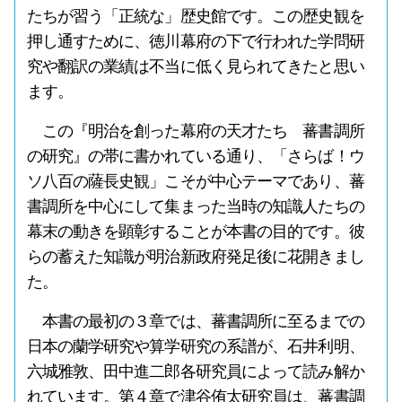
たちが習う「正統な」歴史館です。この歴史観を
押し通すために、徳川幕府の下で行われた学問研
究や翻訳の業績は不当に低く見られてきたと思い
ます。
この『明治を創った幕府の天才たち 蕃書調所
の研究』の帯に書かれている通り、「さらば！ウ
ソ八百の薩長史観」こそが中心テーマであり、蕃
書調所を中心にして集まった当時の知識人たちの
幕末の動きを顕彰することが本書の目的です。彼
らの蓄えた知識が明治新政府発足後に花開きまし
た。
本書の最初の３章では、蕃書調所に至るまでの
日本の蘭学研究や算学研究の系譜が、石井利明、
六城雅敦、田中進二郎各研究員によって読み解か
れています。第４章で津谷侑太研究員は、蕃書調