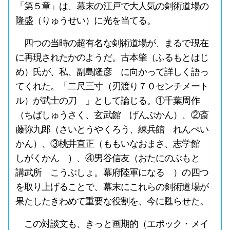
「第５章」は、幕末の江戸で大人気の剣術道場の
隆盛（りゅうせい）に光を当てる。
四つの当時の超有名な剣術道場が、まるで現在
に再現されたかのようだ。古本肇（ふるもとはじ
め）氏が、私、副島隆彦 に向かって詳しく語っ
てくれた。「二尺三寸（刃渡り７０センチメート
ル）が武士の刀 」として論じる。①千葉周作
（ちばしゅうさく、玄武館 げんぶかん）、②斎
藤弥九郎（さいとうやくろう、練兵館 れんぺい
かん）、③桃井直正（ももいなおまさ、志学館
しがくかん ）、④男谷信友（おたにのぶもと
講武所 こうぶしょ。幕府陸軍になる ）の四つ
を取り上げることで、幕末にこれらの剣術道場が
果たしたきわめて重要な役割を、今に甦らせた。
この対談文も、きっと画期的（エポック・メイ