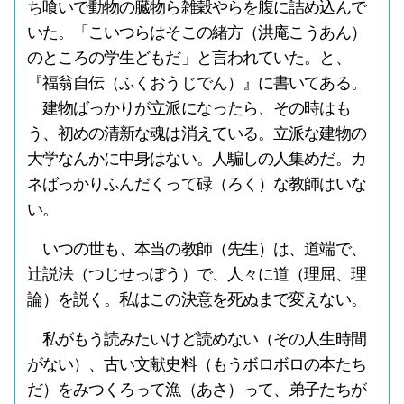
ち喰いで動物の臓物ら雑穀やらを腹に詰め込んで
いた。「こいつらはそこの緒方（洪庵こうあん）
のところの学生どもだ」と言われていた。と、
『福翁自伝（ふくおうじでん）』に書いてある。
建物ばっかりが立派になったら、その時はも
う、初めの清新な魂は消えている。立派な建物の
大学なんかに中身はない。人騙しの人集めだ。カ
ネばっかりふんだくって碌（ろく）な教師はいな
い。
いつの世も、本当の教師（先生）は、道端で、
辻説法（つじせっぽう）で、人々に道（理屈、理
論）を説く。私はこの決意を死ぬまで変えない。
私がもう読みたいけど読めない（その人生時間
がない）、古い文献史料（もうボロボロの本たち
だ）をみつくろって漁（あさ）って、弟子たちが