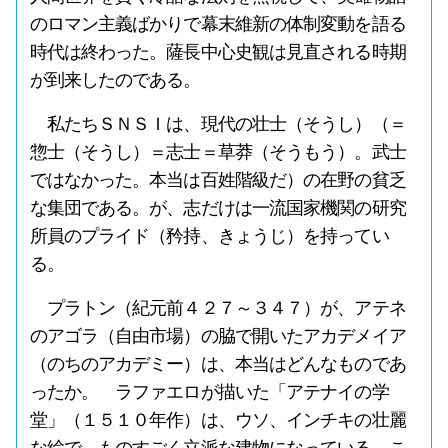
のロマン主義ばかりで幕末維新の体制変動を語る
時代は終わった。薩長中心史観は見直される時期
が到来したのである。
私たちＳＮＳＩは、現代の壮士（そうし）（＝
惣士（そうし）＝志士＝草莽（そうもう）。武士
ではなかった。本当は百姓階級だ）の在野の貧乏
な集団である。が、志だけは一流国家機関の研究
所員のプライド（矜持、きょうじ）を持ってい
る。
プラトン（紀元前４２７～３４７）が、アテネ
のアゴラ（自由市場）の脇で開いたアカデメイア
（のちのアカデミー）は、本当はどんなものであ
ったか。 ラファエロが描いた「アテナイの学
堂」（１５１０年作）は、ウソ、インチキの壮麗
な絵で、ものすごく立派な建物になっている。こ