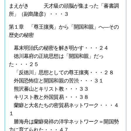
まえがき 天才級の頭脳が集まった「蕃書調
所」（副島隆彦）・・・３
第１章 「尊王攘夷」から「開国和親」へ―その
歴史の秘密
幕末明治氏の秘密を解き明かす・・・２４
徳川幕府の正統思想は「開国和親」だっ
た・・・２５
「反徳川」思想としての尊王攘夷・・・２８
外国恐怖症と開国和親の苦渋・・・３１
熊沢蕃山とキリスト教・・・３３
キリスト教と外国貿易・・・３８
蘭癖と大名たちの密貿易ネットワーク・・・４
１
勝海舟は蘭癖発祥の洋学ネットワーク＝開国勢
力に育てられた・・・４７