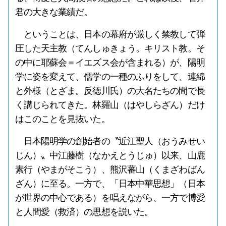
君の大きな業績だ。
ということは、日本の幕府が厳しく禁教して弾
圧した天主教（てんしゅきょう。キリスト教。そ
の中に耶蘇会＝イエズス会が含まれる）が、陽明
学に姿を変えて、儒学の一種のふりをして、連綿
と外様（とざま。反徳川氏）の大名たちの間で長
く講じられてきた。林羅山（はやしらざん）だけ
はこのことを見抜いた。
日本陽明学の創始者の〝近江聖人（おうみせい
じん）〟中江藤樹（なかえとうじゅ）以来、山鹿
素行（やまがそこう）、熊沢蕃山（くまざわばん
ざん）に至る。一方で、「日本中華思想」（日本
が世界の中心である）を唱えながら、一方で博愛
と人間愛（救済）の思想を説いた。