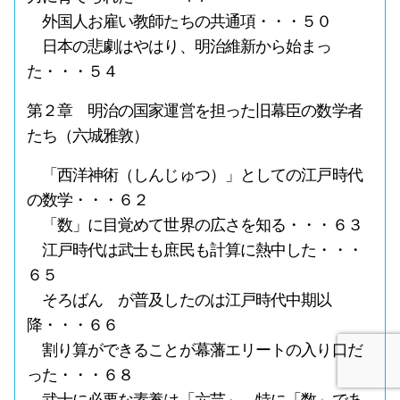
外国人お雇い教師たちの共通項・・・５０
日本の悲劇はやはり、明治維新から始まっ
た・・・５４
第２章 明治の国家運営を担った旧幕臣の数学者
たち（六城雅敦）
「西洋神術（しんじゅつ）」としての江戸時代
の数学・・・６２
「数」に目覚めて世界の広さを知る・・・６３
江戸時代は武士も庶民も計算に熱中した・・・
６５
そろばん が普及したのは江戸時代中期以
降・・・６６
割り算ができることが幕藩エリートの入り口だ
った・・・６８
武士に必要な素養は「六芸」、特に「数」であ