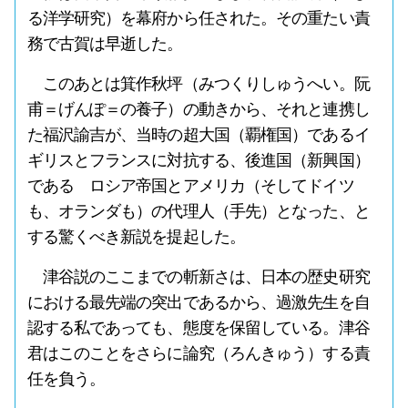
る洋学研究）を幕府から任された。その重たい責
務で古賀は早逝した。
このあとは箕作秋坪（みつくりしゅうへい。阮
甫＝げんぽ＝の養子）の動きから、それと連携し
た福沢諭吉が、当時の超大国（覇権国）であるイ
ギリスとフランスに対抗する、後進国（新興国）
である ロシア帝国とアメリカ（そしてドイツ
も、オランダも）の代理人（手先）となった、と
する驚くべき新説を提起した。
津谷説のここまでの斬新さは、日本の歴史研究
における最先端の突出であるから、過激先生を自
認する私であっても、態度を保留している。津谷
君はこのことをさらに論究（ろんきゅう）する責
任を負う。