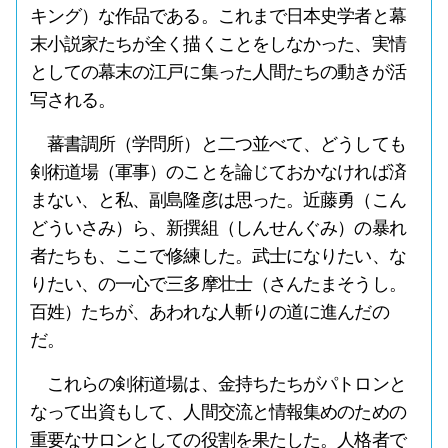
キング）な作品である。これまで日本史学者と幕
末小説家たちが全く描くことをしなかった、実情
としての幕末の江戸に集った人間たちの動きが活
写される。
蕃書調所（学問所）と二つ並べて、どうしても
剣術道場（軍事）のことを論じておかなければ済
まない、と私、副島隆彦は思った。近藤勇（こん
どういさみ）ら、新撰組（しんせんぐみ）の暴れ
者たちも、ここで修練した。武士になりたい、な
りたい、の一心で三多摩壮士（さんたまそうし。
百姓）たちが、あわれな人斬りの道に進んだの
だ。
これらの剣術道場は、金持ちたちがパトロンと
なって出資もして、人間交流と情報集めのための
重要なサロンとしての役割を果たした。人格者で