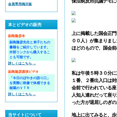
保法制反対抗議デモに
会員専用掲示板
本とビデオの販売
上に掲載した国会正門
副島隆彦本
００人）が集まりまし
副島隆彦先生と弟子たちの
書籍をご紹介しています。
ほどのもので、国会前
外部リンクから購入するこ
とも可能です。
詳しくはこちら →
副島隆彦講演ビデオ
私は午後５時３０分に
「今日のぼやきの語り口」
１番、２番出入口は封
を実際に映像で体感できる
会前で行われている座
秘蔵のＶＴＲ
詳しくはこちら →
人知人連れだって座り
った方が退屈しのぎの
地上に出てみると、歩
当サイトについて