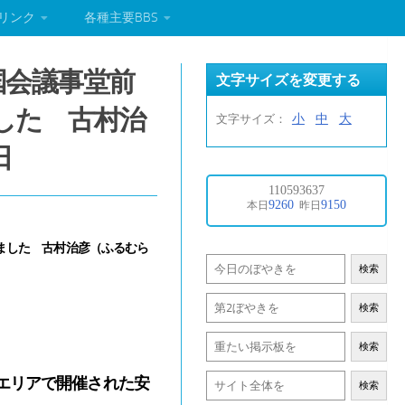
リンク
各種主要BBS
国会議事堂前
文字サイズを変更する
した 古村治
小
中
大
文字サイズ：
日
ました 古村治彦（ふるむら
検索
検索
検索
エリアで開催された安
検索