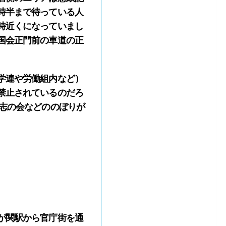
時半まで待っている人
時近くになっていまし
国会正門前の車道の正
学連や労働組内など）
禁止されているのだろ
志の会などののぼりが
が関駅から官庁街を通