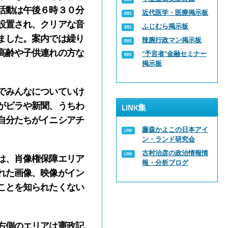
活動は午後６時３０分
近代医学・医療掲示板
設置され、クリアな音
ふじむら掲示板
ました。案内では繰り
辣腕行政マン掲示板
高齢や子供連れの方な
“予言者”金融セミナー
掲示板
でみんなについていけ
がビラや新聞、うちわ
LINK集
自分たちがイニシアチ
藤森かよこの日本アイ
ン・ランド研究会
古村治彦の政治情報情
は、肖像権保障エリア
報・分析ブログ
れた画像、映像がイン
ことを知られたくない
右側のエリアは憲政記