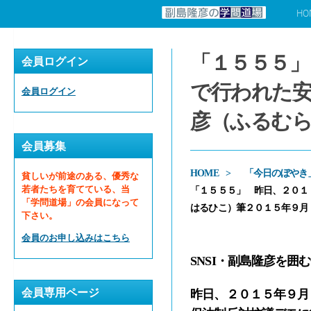
HO
コンテンツへスキップ
「１５５５」
会員ログイン
で行われた
会員ログイン
彦（ふるむら
会員募集
HOME
「今日のぼやき
貧しいが前途のある、優秀な
若者たちを育てている、当
「１５５５」 昨日、２０１
「学問道場」の会員になって
はるひこ）筆２０１５年９月
下さい。
会員のお申し込みはこちら
SNSI・副島隆彦を囲
会員専用ページ
昨日、２０１５年９月