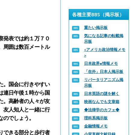
各種主要BBS（掲示板）
重たい掲示板
気になる記事の転載掲
察発表では約１万７０
示板
。周囲は数百メートル
<アメリカ政治情報メモ
>
日本政界●情報メモ
「在外」日本人掲示板
リバータリアニズム掲
た。国会に行きやすい
示板
は連日午後１時から国
日本英語の謎を解く
た。高齢者の人々が友
映画なんでも文章箱
、友人知人と一緒に行
◆法律学のカフェ◆
なのでしょう。
理科系掲示板
金融情報メモ
りできる部分と歩行者
小室直樹文献目録