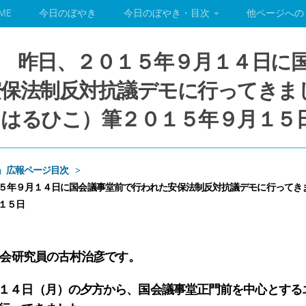
ME
今日のぼやき
今日のぼやき・目次
他ページへの
 昨日、２０１５年９月１４日に
安保法制反対抗議デモに行ってきま
はるひこ）筆２０１５年９月１５
」広報ページ目次
５年９月１４日に国会議事堂前で行われた安保法制反対抗議デモに行ってき
１５日
む会研究員の古村治彦です。
１４日（月）の夕方から、国会議事堂正門前を中心とする