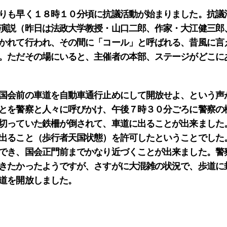
りも早く１８時１０分頃に抗議活動が始まりました。抗議
演説（昨日は法政大学教授・山口二郎、作家・大江健三郎
かれて行われ、その間に「コール」と呼ばれる、昔風に言
。ただその場にいると、主催者の本部、ステージがどこに
国会前の車道を自動車通行止めにして開放せよ、という声
とを警察と人々に呼びかけ、午後７時３０分ごろに警察の
切っていた鉄柵が倒されて、車道に出ることが出来ました
出ること（歩行者天国状態）を許可したということでした
でき、国会正門前までかなり近づくことが出来ました。警
きたかったようですが、さすがに大混雑の状況で、歩道に
道を開放しました。