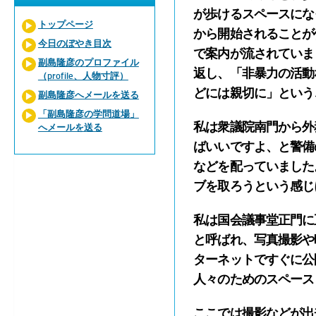
が歩けるスペースにな
トップページ
から開始されることが
今日のぼやき目次
で案内が流されていま
副島隆彦のプロファイル
返し、「非暴力の活動
（profile、人物寸評）
どには親切に」という
副島隆彦へメールを送る
「副島隆彦の学問道場」
私は衆議院南門から外
へメールを送る
ばいいですよ、と警備
などを配っていました
ブを取ろうという感じ
私は国会議事堂正門に
と呼ばれ、写真撮影や
ターネットですぐに公
人々のためのスペース
ここでは撮影などが出