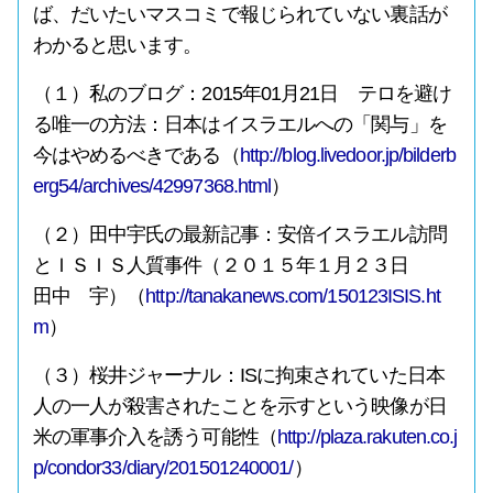
ば、だいたいマスコミで報じられていない裏話が
わかると思います。
（１）私のブログ：2015年01月21日 テロを避け
る唯一の方法：日本はイスラエルへの「関与」を
今はやめるべきである（
http://blog.livedoor.jp/bilderb
erg54/archives/42997368.html
）
（２）田中宇氏の最新記事：安倍イスラエル訪問
とＩＳＩＳ人質事件（２０１５年１月２３日
田中 宇）（
http://tanakanews.com/150123ISIS.ht
m
）
（３）桜井ジャーナル：ISに拘束されていた日本
人の一人が殺害されたことを示すという映像が日
米の軍事介入を誘う可能性（
http://plaza.rakuten.co.j
p/condor33/diary/201501240001/
）