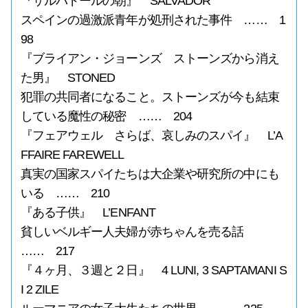
『サルバドールの朝』 SALVADOR
スペインの過激派青年が処刑された事件 …… 1
98
『ブライアン・ジョーンズ ストーンズから消え
た男』 STONED
犯罪の共同者になること。ストーンズが今も結束
している魔性の秘密 …… 204
『フェアウェル さらば、哀しみのスパイ』 L’A
FFAIRE FAREWELL
真実の国家スパイたちは大企業や研究所の中にも
いる …… 210
『ある子供』 L’ENFANT
貧しいベルギー人夫婦が赤ちゃんを売る話
…… 217
『４ヶ月、３週と２日』 4 LUNI, 3 SAPTAMANI S
I 2 ZILE