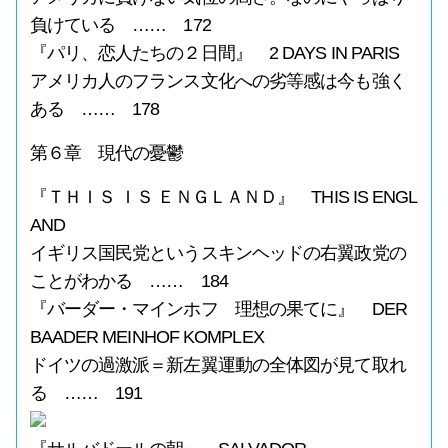
負けている …… 172
『パリ、恋人たちの２日間』 2 DAYS IN PARIS
アメリカ人のフランス文化への劣等感は今も強く
ある …… 178
第６章 現代の憂鬱
『ＴＨＩＳ ＩＳ ＥＮＧＬＡＮＤ』 THIS IS ENGL
AND
イギリス国民党というスキンヘッドの右翼政党の
ことがわかる …… 184
『バーダー・マインホフ 理想の果てに』 DER
BAADER MEINHOF KOMPLEX
ドイツの過激派＝新左翼運動の全体図が見て取れ
る …… 191