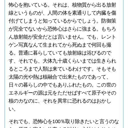
怖心を抱いている。それは、核物質から出る放射
線というものが、人間の体を素通りして内臓を傷
付げてしまうと知っているからでしょう。防御策
が完全でないから恐怖心はさらに強まる。もちろ
ん放射能が安全だとは言いません。でも、レント
ゲン写真なんて生まれてから死ぬまで何回も撮
る。普通に暮らしていても放射線は浴びるので
す、それでも、大体九十歳くらいまでは生きられ
るところまで人類は来ているわけです。そもそも
太陽の光や熱は核融合で出来たものであって、
日々の暮らしの中でもありふれたもの。この世の
エネルギーの源は元をただせばすべて原子やその
核のカなのに、それを異常に恐れるのはおかし
い。
それでも、恐怖心を100％取り除きたいと言うのな