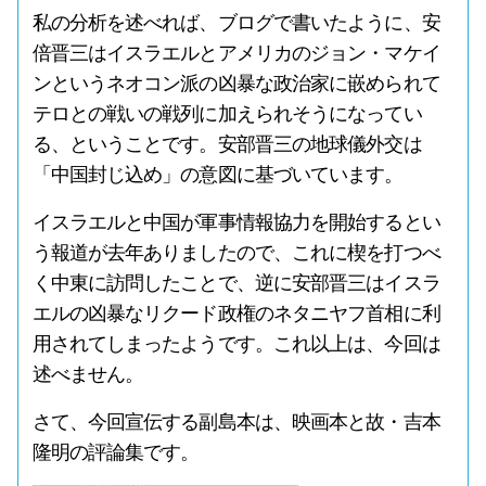
私の分析を述べれば、ブログで書いたように、安
倍晋三はイスラエルとアメリカのジョン・マケイ
ンというネオコン派の凶暴な政治家に嵌められて
テロとの戦いの戦列に加えられそうになってい
る、ということです。安部晋三の地球儀外交は
「中国封じ込め」の意図に基づいています。
イスラエルと中国が軍事情報協力を開始するとい
う報道が去年ありましたので、これに楔を打つべ
く中東に訪問したことで、逆に安部晋三はイスラ
エルの凶暴なリクード政権のネタニヤフ首相に利
用されてしまったようです。これ以上は、今回は
述べません。
さて、今回宣伝する副島本は、映画本と故・吉本
隆明の評論集です。