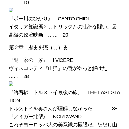
…… 10
『ポー川のひかり』 CENTO CHIDI
イタリア知識層とカトリックとの壮絶な闘い。最
高級の政治映画 …… 20
第２章 歴史を識（し）る
『副王家の一族』 I VICERE
ヴィスコンティ『山猫』の謎がやっと解けた
…… 28
『終着駅 トルストイ最後の旅』 THE LAST STA
TION
トルストイを奥さんが理解しなかった …… 38
『アイガー北壁』 NORDWAND
これぞヨーロッパ人の美意識の極限だ。ただし山