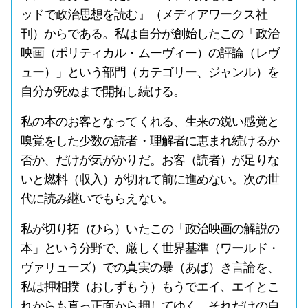
ッドで政治思想を読む』（メディアワークス社
刊）からである。私は自分が創始したこの「政治
映画（ポリティカル・ムーヴィー）の評論（レヴ
ュー）」という部門（カテゴリー、ジャンル）を
自分が死ぬまで開拓し続ける。
私の本のお客となってくれる、生来の鋭い感覚と
嗅覚をした少数の読者・理解者に恵まれ続けるか
否か、だけが気がかりだ。お客（読者）が足りな
いと燃料（収入）が切れて前に進めない。次の世
代に読み継いでもらえない。
私が切り拓（ひら）いたこの「政治映画の解説の
本」という分野で、厳しく世界基準（ワールド・
ヴァリューズ）での真実の暴（あば）き言論を、
私は押相撲（おしずもう）もうでエイ、エイとこ
れからも真っ正面から押してゆく。それだけの自