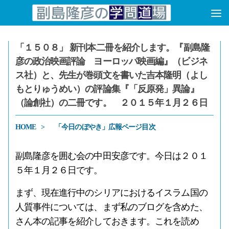
コンテンツへスキップ
「１５０８」 新刊本二冊を紹介します。『副島隆
彦の政治映画評論 ヨーロッパ映画編』（ビジネ
ス社）と、先生が巻頭文を書いた吉本隆明（よし
もとりゅうめい）の評論集『「反原発」異論』
（論創社）の二冊です。 ２０１５年１月２６日
HOME
「今日のぼやき」広報ページ目次
副島隆彦を囲む会の中田安彦です。今日は２０１
５年１月２６日です。
まず、現在進行中のシリアにおけるイスラム国の
人質事件については、まず私のブログを含めた、
さん本の記事を紹介しておきます。これを読め