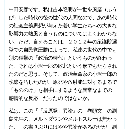
中田安彦です。私は吉本隆明が一世を風靡（ふう
び）した時代の後の世代の人間なので、あの時代
の社会主義思想が与えた若い学生たちへの大きな
影響力の熱風と言うものについてはよくわからな
い。ただ、言えることは、２０１２年の衆議院選
挙での自民党圧勝によって、私達の世代の中でも
別の種類の「政治の時代」というものが終わっ
た。それは小沢一郎の敗北という形でもたらされ
たのだと思う。そして、政治革命家の小沢一郎の
晩節を汚したのが、原発や放射能に対するまるで
「もののけ」を相手にするような異常なまでの
感情的な反応 だったのではないか。
私は、この『「反原発」異論』の 巻頭文 の副
島先生の、メルトダウンやメルトスルーは無かっ
た、 の書きぶりにはやや異論があるのだが、副