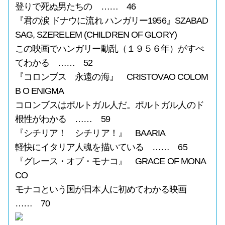
登りで死ぬ男たちの …… 46
『君の涙 ドナウに流れ ハンガリー1956』SZABAD
SAG, SZERELEM (CHILDREN OF GLORY)
この映画でハンガリー動乱（１９５６年）がすべ
てわかる …… 52
『コロンブス 永遠の海』 CRISTOVAO COLOM
B O ENIGMA
コロンブスはポルトガル人だ。ポルトガル人のド
根性がわかる …… 59
『シチリア！ シチリア！』 BAARIA
軽快にイタリア人魂を描いている …… 65
『グレース・オブ・モナコ』 GRACE OF MONA
CO
モナコという国が日本人に初めてわかる映画
…… 70