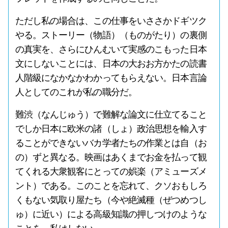
ただし私の場合は、この仕事をいささかドギツク
やる。ストーリー（物語）（ものがたり）の裏側
の真実を、さらにひんむいて実感のこもった日本
文にしないことには、日本の大おお方かたの読書
人階級になかなかわかってもらえない。日本言論
人としてのこれが私の職分だ。
難渋（なんじゅう）で難解な論文に仕立てること
でしか日本に欧米の諸（しょ）政治思想を輸入す
ることができないバカ学者たちの作業とは自（お
の）ずと異なる。映画はあくまでお金を払って観
てくれる大衆観客にとっての娯楽（アミューズメ
ント）である。このことを忘れて、クソおもしろ
くもない気取り屋たち（今や絶滅種（ぜつめつし
ゅ）に近い）による高級知識の押しつけのような