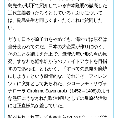
島先生が以下で紹介している吉本隆明の徹底した
近代主義者（たろうとしている）ぶりについて
は、副島先生と同じくまったくこれに賛同した
い。
どうせ日本が原子力をやめても、海外では原発は
当分使われてのだ。日本の大企業が作りにゆく。
そのことを踏まえた上で、無理の無い形の今の原
発、すなわち軽水炉からのフェイドアウトを目指
すのであれば、ともかく、「すべての原発を廃炉
にしよう」という感情的な、それこそ、フィレン
ツェに突如としてあられた、ジローラモ・サヴォ
ナローラ Girolamo Savonarola（1452 – 1498)のよう
な熱狂にうなされた政治運動としての反原発活動
には正直嫌気が差していた。
私があれこれ言っても始まらないので、ここでは