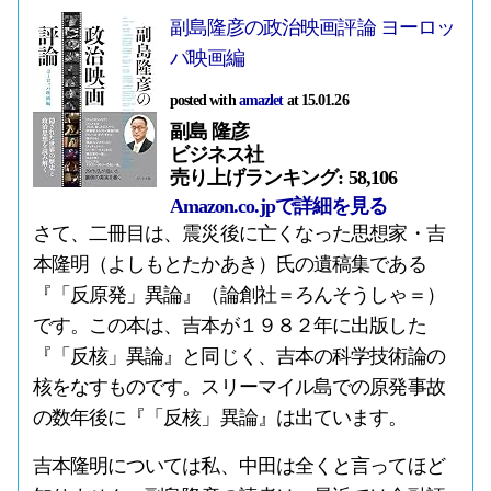
副島隆彦の政治映画評論 ヨーロッ
パ映画編
posted with
amazlet
at 15.01.26
副島 隆彦
ビジネス社
売り上げランキング: 58,106
Amazon.co.jpで詳細を見る
さて、二冊目は、震災後に亡くなった思想家・吉
本隆明（よしもとたかあき）氏の遺稿集である
『「反原発」異論』（論創社＝ろんそうしゃ＝）
です。この本は、吉本が１９８２年に出版した
『「反核」異論』と同じく、吉本の科学技術論の
核をなすものです。スリーマイル島での原発事故
の数年後に『「反核」異論』は出ています。
吉本隆明については私、中田は全くと言ってほど