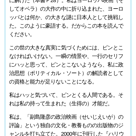
に解けた（本書Ｐ28）。私はヨーロッパ映画（そ
してオペラ）の大作の中に折り込まれた、ヨーロ
ッパとは何か、の大きな謎に日本人として挑戦し
た。このように豪語する。だからこの本を読んで
ください。
この世の大きな真実に気づくためには、ピンとこ
なければいけない。一瞬の情景や、一行のセリフ
にハッと思って、ピンとこないようなら、私に政
治思想（ポリティカル・ソート）の解読者として
の資格と能力が足りないことになる。
私はハッと気づいて、ピンとくる人間である。そ
れは私の持って生まれた（生得の）才能だ。
私は、「副島隆彦の政治映画（せいじえいが）の
評論」という独自の文化・教養ものの出版物のジ
ャンルを打ち立てた。2000年に刊行した『ハリウ