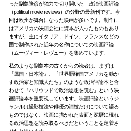
った副島隆彦が独力で切り開いた 政治映画評論
（political movie reviews）の分野の最新刊です。今
回は欧州が舞台になった映画が多いです。制作に
はアメリカの映画会社に資本が入ったものもあり
ますが、主にイタリア、ドイツ、フランスなどの
国で制作された近年の名作についての映画評論
（ムーヴィー・レヴュー）を集めています。
私のような副島本の古くからの読者は、まずは
『属国・日本論』、『世界覇権国アメリカを動か
す政治家と知識人たち』のような政治評論本と合
わせて『ハリウッドで政治思想を読む』という映
画評論本を重要視しています。映画評論というジ
ャンルは撮影技法や俳優の演技だけについて語る
ものではなく、映画に描かれた表面と深層に現れ
る政治思想を読み取るべきだということを定着さ