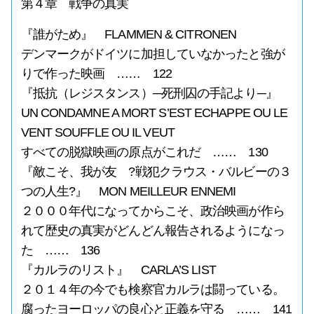
第４章 戦争の真実
『誰がため』 FLAMMEN & CITRONEN
デンマークがドイツに加担していなかったと強が
りで作った映画 …… 122
『抵抗（レジスタンス）─死刑囚の手記より─』
UN CONDAMNE A MORT S’EST ECHAPPE OU LE
VENT SOUFFLE OU IL VEUT
すべての脱獄映画の原点がこれだ …… 130
『敵こそ、我が友 ?戦犯クラウス・バルビーの３
つの人生?』 MON MEILLEUR ENNEMI
２０００年代になってからこそ、政治映画が作ら
れて歴史の真実がどんどん報告されるようになっ
た …… 136
『カルラのリスト』 CARLA’S LIST
２０１４年の今でも検察官カルラは闘っている。
腐ったヨーロッパの良心と正義を守る …… 141