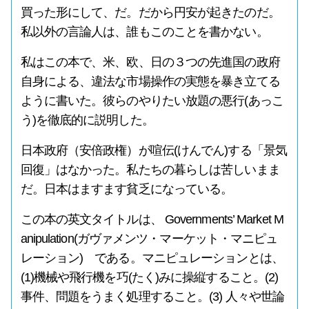
買った形にして、だ。だから円安が起きたのだ。
私以外の言論人は、誰もこのことを書かない。
私はこの本で、米、欧、日の３つの先進国の政府
自身による、違法な市場操作の実態を暴き立てる
ように書いた。彼らのやりたい放題の悪行(あっこ
う)を徹底的に説明した。
日本政府（安倍政権）が喧伝(けんでん)する「景気
回復」はなかった。私たちの暮らしは苦しいまま
だ。日本はますます貧乏になっている。
この本の英文タイトルは、 Governments’ Market M
anipulation(ガヴァメンツ・マーケット・マニピュ
レーション) である。マニピュレーションとは、
(1)機械や飛行機を巧(たく)みに操縦すること。(2)
事件、問題をうまく処理すること。(3) 人々や世論