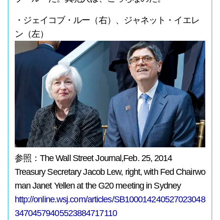
・ジェイコブ・ルー（右）、ジャネット・イエレ
ン（左）
参照：The Wall Street Journal,Feb. 25, 2014
Treasury Secretary Jacob Lew, right, with Fed Chairwo
man Janet Yellen at the G20 meeting in Sydney
http://online.wsj.com/articles/SB100014240527023048
34704579405523884717110