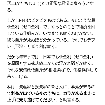
形上(かたちじょう)だけ正常な経済に戻ろうとす
る。
しかし内心はビクビクものである。今のような超
低金利（ゼロ金利）で、やっとのことで経済を回
している仕組みが、いつまでも続くわけがない。
彼ら自身が死ぬほど分かっている。それでもデフ
レ（不況）と低金利は続く。
だから年末までは、日本でも低金利（ゼロ金利）
を原因とする株式値上がりの浮かれ騒ぎが続く。
それを安倍政権自身が“相場操縦”で、価格操作して
吊り上げる。
私は、資産家と投資家の皆さんに、暴落が来るの
で
利益が出ている今のうちに、ガラが来るまえに
上手に売り逃げてください
、と助言する。