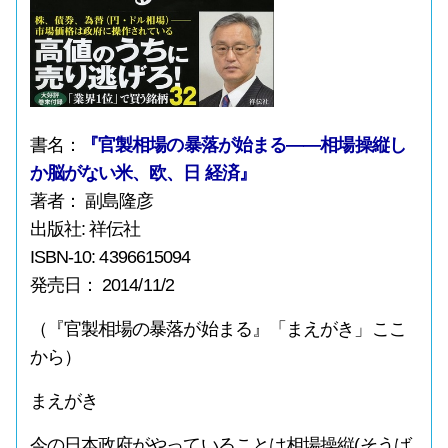
書名：
『官製相場の暴落が始まる――相場操縦し
か脳がない米、欧、日 経済』
著者： 副島隆彦
出版社: 祥伝社
ISBN-10: 4396615094
発売日： 2014/11/2
（『官製相場の暴落が始まる』「まえがき」ここ
から）
まえがき
今の日本政府がやっていることは相場操縦(そうば