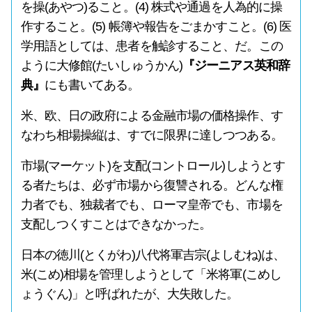
を操(あやつ)ること。(4) 株式や通過を人為的に操
作すること。(5) 帳簿や報告をごまかすこと。(6) 医
学用語としては、患者を触診すること、だ。この
ように大修館(たいしゅうかん)
『ジーニアス英和辞
典』
にも書いてある。
米、欧、日の政府による金融市場の価格操作、す
なわち相場操縦は、すでに限界に達しつつある。
市場(マーケット)を支配(コントロール)しようとす
る者たちは、必ず市場から復讐される。どんな権
力者でも、独裁者でも、ローマ皇帝でも、市場を
支配しつくすことはできなかった。
日本の徳川(とくがわ)八代将軍吉宗(よしむね)は、
米(こめ)相場を管理しようとして「米将軍(こめし
ょうぐん)」と呼ばれたが、大失敗した。