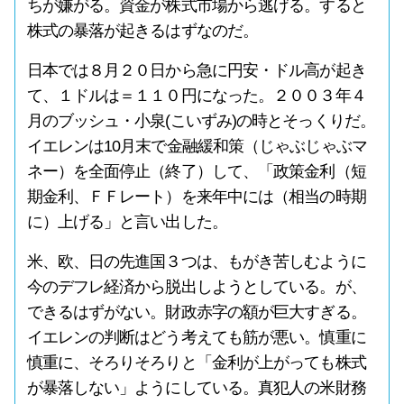
ちが嫌がる。資金が株式市場から逃げる。すると
株式の暴落が起きるはずなのだ。
日本では８月２０日から急に円安・ドル高が起き
て、１ドルは＝１１０円になった。２００３年４
月のブッシュ・小泉(こいずみ)の時とそっくりだ。
イエレンは10月末で金融緩和策（じゃぶじゃぶマ
ネー）を全面停止（終了）して、「政策金利（短
期金利、ＦＦレート）を来年中には（相当の時期
に）上げる」と言い出した。
米、欧、日の先進国３つは、もがき苦しむように
今のデフレ経済から脱出しようとしている。が、
できるはずがない。財政赤字の額が巨大すぎる。
イエレンの判断はどう考えても筋が悪い。慎重に
慎重に、そろりそろりと「金利が上がっても株式
が暴落しない」ようにしている。真犯人の米財務