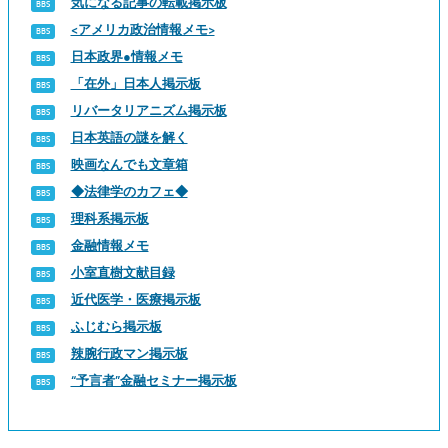
気になる記事の転載掲示板
<アメリカ政治情報メモ>
日本政界●情報メモ
「在外」日本人掲示板
リバータリアニズム掲示板
日本英語の謎を解く
映画なんでも文章箱
◆法律学のカフェ◆
理科系掲示板
金融情報メモ
小室直樹文献目録
近代医学・医療掲示板
ふじむら掲示板
辣腕行政マン掲示板
“予言者”金融セミナー掲示板