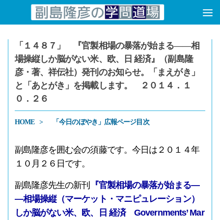
コンテンツへスキップ
「１４８７」 『官製相場の暴落が始まる――相
場操縦しか脳がない米、欧、日 経済』（副島隆
彦・著、祥伝社）発刊のお知らせ。「まえがき」
と「あとがき」を掲載します。 ２０１４．１
０．２６
HOME
「今日のぼやき」広報ページ目次
副島隆彦を囲む会の須藤です。今日は２０１４年
１０月２６日です。
副島隆彦先生の新刊
『官製相場の暴落が始まる―
―相場操縦（マーケット・マニピュレーション）
しか脳がない米、欧、日 経済 Governments’ Mar