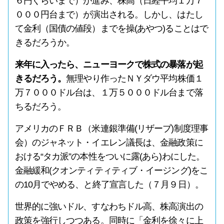
６円ぐらいまで）が進み、株高（日経平均１万７
０００円台まで）が演出される。しかし、はたし
て金利（国債の値段）までを操(あやつ)ることはで
きるだろうか。
来年に入ったら、ニューヨークで株式の暴落が起
きるだろう。
無理やり作ったＮＹダウ平均株価１
万７０００ドル台は、１万５０００ドル台まで落
ちるだろう。
アメリカのＦＲＢ（米連銀準備(リザーブ)制度理事
会）のジャネット・イエレン議長は、金融政策に
おける“タカ派”の本性をついに露(あら)わにした。
金融緩和(クオンティティティブ・イージング)をこ
の10月でやめる、と終了宣言した（７月９日）。
世界的に強いドル、すなわちドル高、株高演出の
政策を強行しつつある。同時に「金利を徐々に上