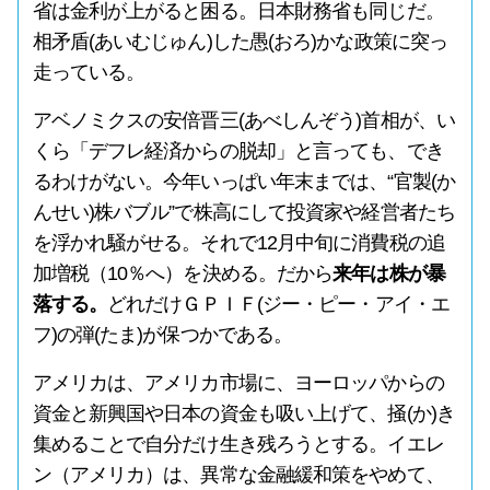
省は金利が上がると困る。日本財務省も同じだ。
相矛盾(あいむじゅん)した愚(おろ)かな政策に突っ
走っている。
アベノミクスの安倍晋三(あべしんぞう)首相が、い
くら「デフレ経済からの脱却」と言っても、でき
るわけがない。今年いっぱい年末までは、“官製(か
んせい)株バブル”で株高にして投資家や経営者たち
を浮かれ騒がせる。それで12月中旬に消費税の追
加増税（10％へ）を決める。だから
来年は株が暴
落する。
どれだけＧＰＩＦ(ジー・ピー・アイ・エ
フ)の弾(たま)が保つかである。
アメリカは、アメリカ市場に、ヨーロッパからの
資金と新興国や日本の資金も吸い上げて、掻(か)き
集めることで自分だけ生き残ろうとする。イエレ
ン（アメリカ）は、異常な金融緩和策をやめて、