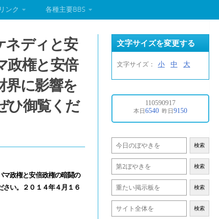
リンク
各種主要BBS
ケネディと安
文字サイズを変更する
マ政権と安倍
小
中
大
文字サイズ：
財界に影響を
ぜひ御覧くだ
検索
検索
バマ政権と安倍政権の暗闘の
ださい。２０１４年４月１６
検索
検索