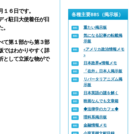
月１６日です。
各種主要BBS（掲示板）
ディ駐日大使着任が日
た。
重たい掲示板
気になる記事の転載掲
示板
べて第１部から第３部
<アメリカ政治情報メモ
版ではわかりやすく詳
>
析として立派な物がで
日本政界●情報メモ
「在外」日本人掲示板
リバータリアニズム掲
示板
日本英語の謎を解く
映画なんでも文章箱
◆法律学のカフェ◆
理科系掲示板
金融情報メモ
小室直樹文献目録