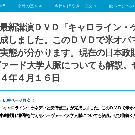
ME
今日のぼやき
今日のぼやき・目次
他ページへの
最新講演ＤＶＤ『キャロライン・
成しました。このＤＶＤで米オバ
実態が分かります。現在の日本政
ヴァード大学人脈についても解説。
４年４月１６日
」広報ページ目次
『キャロライン・ケネディと安倍晋三』が完成しました。このＤＶＤで米オ
本政財界に影響を与えるハーヴァード大学人脈についても解説。ぜひ御覧く