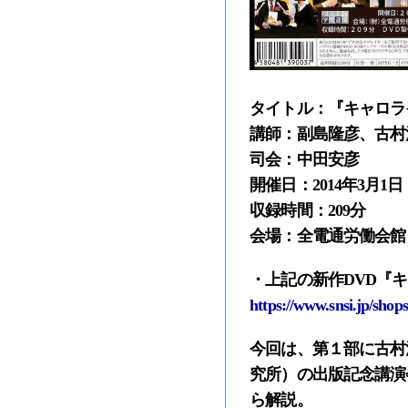
タイトル：
『キャロラ
講師：副島隆彦、古村
司会：中田安彦
開催日：2014年3月1
収録時間：209分
会場：全電通労働会館
・上記の新作DVD
『キ
https://www.snsi.jp/shop
今回は、第１部に古村
究所）の出版記念講演
ら解説。