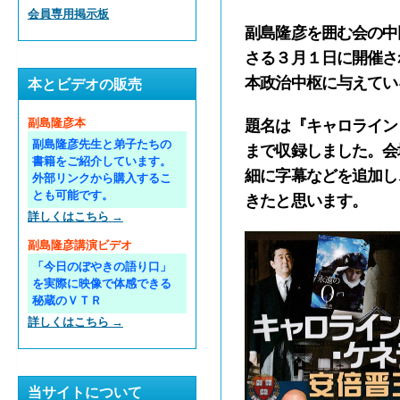
会員専用掲示板
副島隆彦を囲む会の中
さる３月１日に開催さ
本政治中枢に与えてい
本とビデオの販売
副島隆彦本
題名は
『キャロライン
副島隆彦先生と弟子たちの
まで収録しました。会
書籍をご紹介しています。
細に字幕などを追加し
外部リンクから購入するこ
とも可能です。
きたと思います。
詳しくはこちら →
副島隆彦講演ビデオ
「今日のぼやきの語り口」
を実際に映像で体感できる
秘蔵のＶＴＲ
詳しくはこちら →
当サイトについて