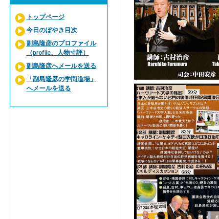
トップページ
今日のぼやき目次
副島隆彦のプロファイル
（profile、人物寸評）
副島隆彦へメールを送る
「副島隆彦の学問道場」
へメールを送る