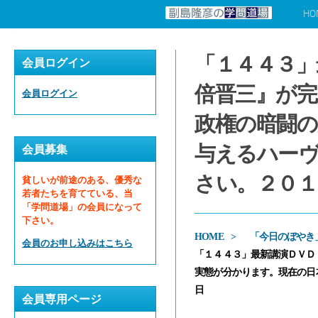
HO
コンテンツへスキップ
「１４４３」
会員ログイン
倍晋三』が完
会員ログイン
政権の暗闘の
与えるハー
会員募集
さい。２０１
貧しいが前途のある、優秀な
若者たちを育てている、当
「学問道場」の会員になって
下さい。
HOME
「今日のぼやき
会員のお申し込みはこちら
「１４４３」最新講演ＤＶＤ
実態が分かります。現在の日
日
会員専用ページ