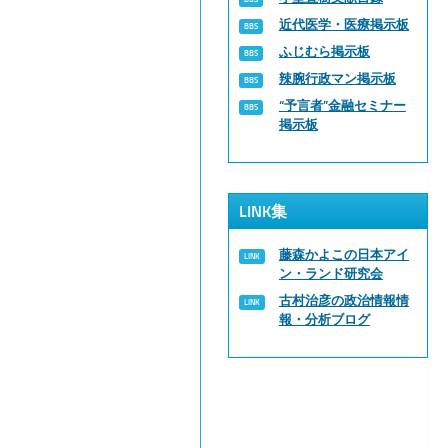
近代医学・医療掲示板
ふじむら掲示板
辣腕行政マン掲示板
“予言者”金融セミナー
掲示板
LINK集
藤森かよこの日本アイ
ン・ランド研究会
古村治彦の政治情報情
報・分析ブログ