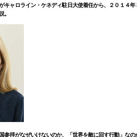
がキャロライン・ケネディ駐日大使着任から、２０１４年
説。
国参拝がなぜいけないのか、「世界を敵に回す行動」なの