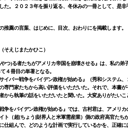
した。２０２３年を振り返る、冬休みの一冊として、是非
の推薦の言葉、はじめに、目次、おわりにを掲載します。
（そえじまたかひこ）
あやつ)る者たちがアメリカ帝国を崩壊させる』は、私の弟子
って４冊目の単著となる。
サイバー戦争をバイデン政権が始める』（秀和システム、
の専門家たちから高い評価をいただいた。それで、本書が
者から執筆の話をいただいたと聞いた。大変ありがたいこ
戦争をバイデン政権が始める』では、古村君は、アメリカ
イト（超[ちょう]財界人と米軍需産業）側の政府高官たち
に仕組んで、どのような計画で実行しているかを、正確に