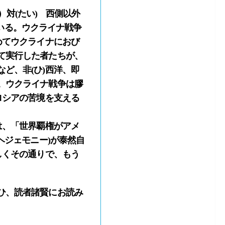
）対(たい) 西側以外
ている。ウクライナ戦争
めてウクライナにおび
て実行した者たちが、
ど、非(ひ)西洋、即
。ウクライナ戦争は膠
ロシアの苦境を支える
は、「世界覇権がアメ
ヘジェモニー)が泰然自
しくその通りで、もう
ひ、読者諸賢にお読み