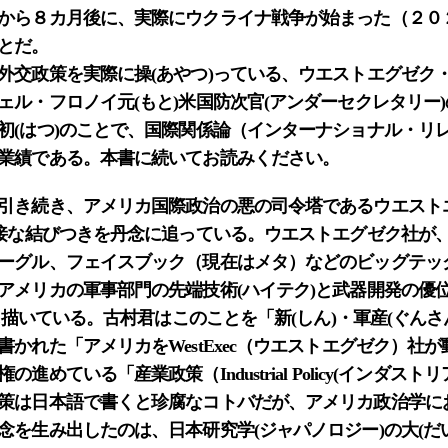
から８カ月後に、実際にウクライナ戦争が始まった（２０
とだ。
外交政策を実際に操(あやつ)っている、ウエストエグゼク
ェル・フロノイ元(もと)米国防次官(アンダーセクレタリー
初(はつ)のことで、国際関係論（インターナショナル・リ
業績である。本書に続いてお読みください。
引き続き、アメリカ国際政治の悪の司令塔であるウエスト
密接な結びつきを丹念に追っている。ウエストエグゼク社が
グル、フェイスブック（現在はメタ）などのビッグテック（B
アメリカの軍事部門の先端技術(ハイテク)と武器開発の優
)に描いている。古村君はこのことを「新(しん)・軍産(ぐん
かれた「アメリカをWestExec（ウエストエグゼク）社
進めている「産業政策（Industrial Policy(インダス
策は日本語で書くと珍腐なコトバだが、アメリカ政治学に
念を生み出したのは、日本研究学(ジャパノロジー)の大(だ