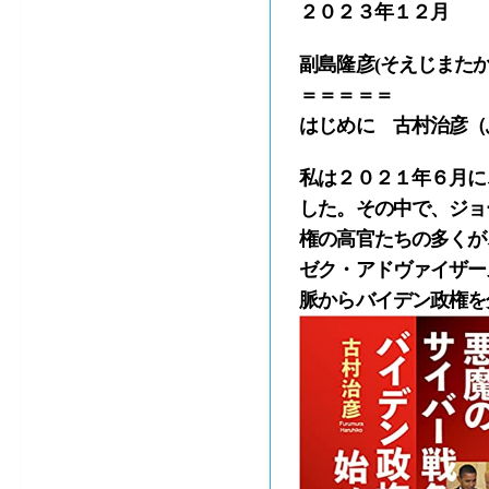
２０２３年１２月
副島隆彦(そえじまたか
＝＝＝＝＝
はじめに 古村治彦（
私は２０２１年６月に
した。その中で、ジョー
権の高官たちの多くが
ゼク・アドヴァイザーズ社
脈からバイデン政権を