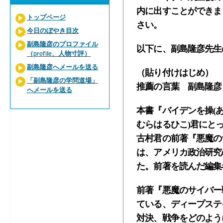
内に出すことができま
トップページ
さい。
今日のぼやき目次
副島隆彦のプロファイル
以下に、副島隆彦先生
（profile、人物寸評）
副島隆彦へメールを送る
（貼り付けはじめ）
「副島隆彦の学問道場」
推薦の言葉 副島隆彦
へメールを送る
本書『バイデンを操(
むらはるひこ)君にと
古村君の前著『悪魔の
は、アメリカ政治研究
た。前著を読んだ編集
前著『悪魔のサイバー
ている、ディープステ
対決、戦争をどのよう