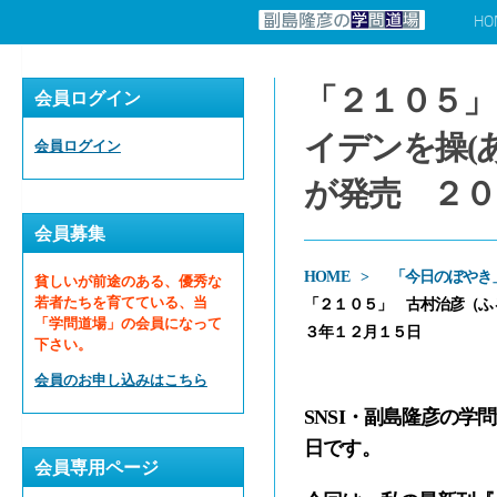
HO
コンテンツへスキップ
「２１０５」
会員ログイン
イデンを操(
会員ログイン
が発売 ２０
会員募集
HOME
「今日のぼやき
貧しいが前途のある、優秀な
若者たちを育てている、当
「２１０５」 古村治彦（ふ
「学問道場」の会員になって
３年１２月１５日
下さい。
会員のお申し込みはこちら
SNSI・副島隆彦の
日です。
会員専用ページ