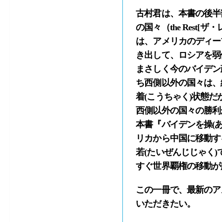
古村君は、本書の後半部
の国々（the Res
は、アメリカのディー
き出して、ロシアを弱
まさしく今のバイデン
ち西側以外の国々は、
着(こうちゃく)状態
西側以外の国々の勝利
本書『バイデンを操(
リカから中国に移動す
若(たいぜんじじゃく
すぐ世界覇権の移動が
この一冊で、最新のア
いただきたい。