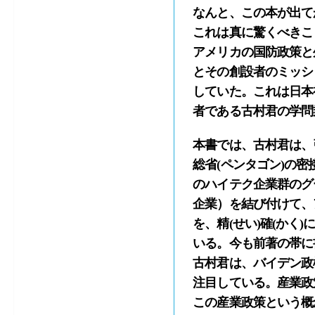
なんと、この本が出て
これは真に驚くべきこ
アメリカの国防政策と
とその創設者のミッシ
していた。これは日本
者である古村君の学問
本書では、古村君は、
総省(ペンタゴン)の
のハイテク企業群のグー
企業）を結び付けて、
を、精(せい)確(かく
いる。今も前著の帯に書
古村君は、バイデン政権の
注目している。産業政
この産業政策という概