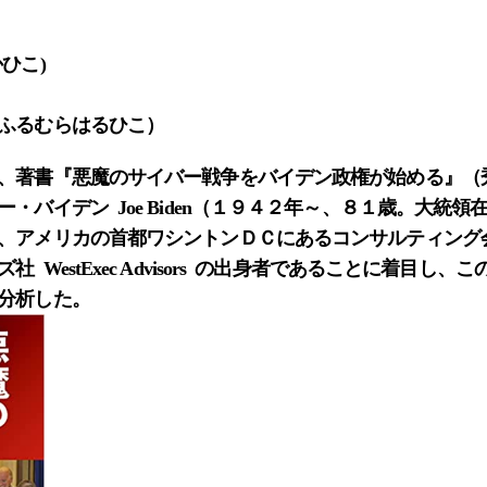
ひこ)
ふるむらはるひこ）
、著書『悪魔のサイバー戦争をバイデン政権が始める』（
・バイデン Joe Biden（１９４２年～、８１歳。大統
、アメリカの首都ワシントンＤＣにあるコンサルティング
 WestExec Advisors の出身者であることに着目し
分析した。