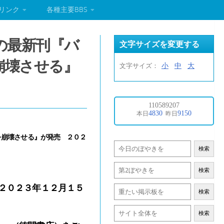
リンク
各種主要BBS
の最新刊『バ
文字サイズを変更する
崩壊させる』
小
中
大
文字サイズ：
を崩壊させる』が発売 ２０２
検索
検索
は２０２３年１２月１５
検索
検索