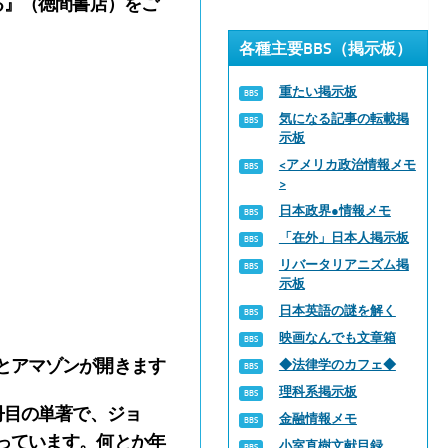
る』（徳間書店）をご
各種主要BBS（掲示板）
重たい掲示板
気になる記事の転載掲
示板
<アメリカ政治情報メモ
>
日本政界●情報メモ
「在外」日本人掲示板
リバータリアニズム掲
示板
日本英語の謎を解く
映画なんでも文章箱
とアマゾンが開きます
◆法律学のカフェ◆
理科系掲示板
冊目の単著で、ジョ
金融情報メモ
っています。何とか年
小室直樹文献目録