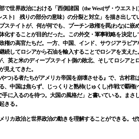
で世界政治における「西側諸国（the West[ザ・ウエスト[
t[ザ・レスト] 残りの部分の意味）の分裂と対立」を描き出し
プステイトが、何が何でも、プーチン政権を罠(わな)に嵌
体化することが目的だった。この外交・軍事戦略を決定し
政権の高官たちだ。一方、中国、インド、サウジアラビアな
継続してロシアから石油を輸入することでロシアを支えた
だが、英と米のディープステイト側の敗北、そしてロシアと
が見えてきた。
あやつ)る者たちがアメリカ帝国を崩壊させる』で、古村君
る、中国は焦らず、じっくりと熟柿(じゅくし)作戦で覇権(
)で手に入るのを待つ。大国の風格だ」と書いている。まさ
起きる。
メリカ政治と世界政治の動きを理解することができる。ぜ