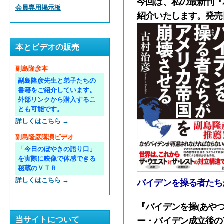
今回は、私の最新刊『
会員専用掲示板
紹介いたします。発売
本とビデオの販売
副島隆彦本
副島隆彦先生と弟子たちの
書籍をご紹介しています。
外部リンクから購入するこ
とも可能です。
詳しくはこちら →
副島隆彦講演ビデオ
「今日のぼやきの語り口」
を実際に映像で体感できる
秘蔵のＶＴＲ
詳しくはこちら →
バイデンを操る者たち
『バイデンを操(あや
当サイトについて
ー・バイデン成立後の