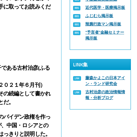
手に取ってお読みくだ
近代医学・医療掲示板
ふじむら掲示板
辣腕行政マン掲示板
“予言者”金融セミナー
掲示板
LINK集
である古村治彦(ふる
藤森かよこの日本アイ
ン・ランド研究会
２０２１年６月刊）
古村治彦の政治情報情
その続編として書かれ
報・分析ブログ
とだ。
のバイデン政権を作っ
が、中国・ロシアとの
はっきりと説明した。