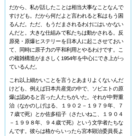
だから、私が話したことは相当大事なことなんで
すけども。だから何だよと言われると私はもう困
るんだ。ただ、もうだまされるわけにはいかない
んだと。大きな仕組みで私たちは動かされる。反
原発・原爆ヒステリーを日本人に起こさせておい
て、同時に原子力の平和利用とやるわけです。こ
の複雑構造がまさしく1954年を中心にでき上がっ
ているんだ。
これ以上細かいことを言うとあまりよくないんだ
けども、例えば日本共産党の中で、ソビエトの原
爆は認めると言った人たちがいた。それが中野重
治（なかのしげはる、１９０２－１９７９年、７
７歳で死）とか佐多稲子（さたいねこ、１９０４
－１９９８年、９４歳で死）という文学者たちな
んです。彼らは格からいったら宮本顕治委員長よ