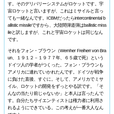
す。そのデリバリーシステムがロケットです。宇
宙ロケットと言いますが、これはミサイルと言っ
ても一緒なんです。ICBMだったらintercontinental b
allistic missileですから、大陸間弾道弾はballistic miss
ileと訳しますが、これと宇宙ロケットは同じなん
です。
それをフォン・ブラウン（Wernher Freiherr von Bra
un、１９１２－１９７７年、６５歳で死）という
ドイツ人の学者がつくった。フォン・ブラウンも
アメリカに連れていかれたんです。ドイツが戦争
に負けた直後、すぐに。そして、アメリカでミサ
イル、ロケットの開発をずっとやる訳です。「そ
んなの当たり前じゃないか」と本人は言ったんで
す。自分たちサイエンティストは権力者に利用さ
れるようにできている。この考えが一番大人なん