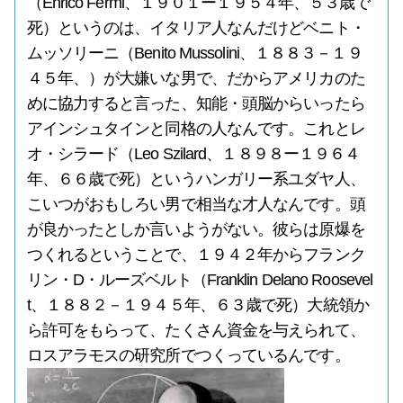
（Enrico Fermi、１９０１ー１９５４年、５３歳で
死）というのは、イタリア人なんだけどベニト・
ムッソリーニ（Benito Mussolini、１８８３－１９
４５年、）が大嫌いな男で、だからアメリカのた
めに協力すると言った、知能・頭脳からいったら
アインシュタインと同格の人なんです。これとレ
オ・シラード（Leo Szilard、１８９８ー１９６４
年、６６歳で死）というハンガリー系ユダヤ人、
こいつがおもしろい男で相当な才人なんです。頭
が良かったとしか言いようがない。彼らは原爆を
つくれるということで、１９４２年からフランク
リン・D・ルーズベルト（Franklin Delano Roosevel
t、１８８２－１９４５年、６３歳で死）大統領か
ら許可をもらって、たくさん資金を与えられて、
ロスアラモスの研究所でつくっているんです。