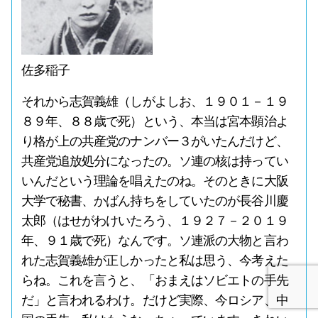
佐多稲子
それから志賀義雄（しがよしお、１９０１－１９
８９年、８８歳で死）という、本当は宮本顕治よ
り格が上の共産党のナンバー３がいたんだけど、
共産党追放処分になったの。ソ連の核は持ってい
いんだという理論を唱えたのね。そのときに大阪
大学で秘書、かばん持ちをしていたのが長谷川慶
太郎（はせがわけいたろう、１９２７－２０１９
年、９１歳で死）なんです。ソ連派の大物と言わ
れた志賀義雄が正しかったと私は思う、今考えた
らね。これを言うと、「おまえはソビエトの手先
だ」と言われるわけ。だけど実際、今ロシア、中