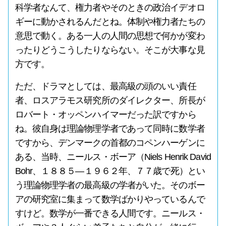
科学者なんて、権力者やそのときの政治イデオロ
ギーに動かされるんだとね。体制や権力者たちの
意思で動く。ある一人の人間の思想で何かが変わ
ったりどうこうしたりならない。そこが大事な見
方です。
ただ、ドラマとしては、最高級の頭のいい責任
者、ロスアラモス研究所のダイレクター、所長が
ロバート・オッペンハイマーだった訳ですから
ね。彼自身は理論物理学者であって同時に数学者
ですから、デンマークの首都のコペンハーゲンに
ある、当時、ニールス・ボーア（Niels Henrik David
Bohr、１８８５―１９６２年、７７歳で死）とい
う理論物理学者の最高級の学者がいた。そのボー
アの研究室に集まって数学ばかりやっているんで
すけど。数学が一番できる人間です。ニールス・