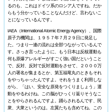
るのも、これはドイツ系のロシア人ですね。だか
らもう分かっていることなんだけど、言わないこ
とになっているんです。
IAEA（International Atomic Energy Agency）、国際
原子力機関は、１９５７年７月２９日に発足し
た。つまり一連の流れは全部つながっているんで
す。さっき言ったように、もう日本は反核運動も
何も原爆アレルギーがすごく強い国だということ
で、反対、反対で反対運動をさせて、２０００万
人の署名が集まるとか、第五福竜丸のときもそれ
をやっちゃったんですよ。それをうまく利用しな
がら、「はい、安全な原発をつくりましょう」運
動をやるわけね。この脳がひっくり返りそうなこ
とをやらされるんですよ。踊らされるんです、民
衆、大衆というのは。左翼たちも含めてね。この