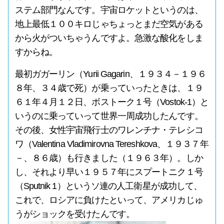
ステム部門なんです。宇宙ロケットというのは、
地上最低１００キロじゃちょっとまだ空気がある
から火がついちゃうんですよ。急激な酸化をしま
すからね。
最初ガガーリン（Yurii Gagarin、１９３４－１９６
８年、３４歳で死）が乗っていったときは、１９
６１年４月１２日、ボストーク１号（Vostok-1）と
いうのに乗っていって世界一周成功したんです。
その後、女性宇宙飛行士のワレンチナ・テレシコ
ワ（Valentina Vladimirovna Tereshkova、１９３７年
－、８６歳）も行きました（１９６３年）。しか
し、それより早い１９５７年にスプートニク１号
（Sputnik 1）というソ連の人工衛星が成功して、
これで、ロシアに負けたといって、アメリカじゅ
うがショックを受けたんです。