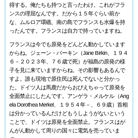
得する。俺たちも持つと言ったわけ。これがフラ
ンスの理屈なんです。だから１５年ぐらい前か
な、ムルロア環礁、南の島でフランスも水爆を持
ったんです。フランスは自力で持っていますね。
フランスは今でも原発をどんどん動かしています
からね。ジェーン・バーキン（Jane Birkin、１９４
６－２０２３年、７６歳で死）が福島の原発の様
子を見に来ていますからね。その影響もあるんで
すよ。誰も現地で原住民は死んでないと分かっ
た。ドイツ人は馬鹿だからおびえちゃって原発を
全面禁止にしたんです。アンゲラ・メルケル（Ang
ela Dorothea Merkel、１９５４年－、６９歳）首相
は分かっているんだけどもうしようがないという
ことで、ドイツは原発を全面禁止。フランスはが
んがん動かして周りの国々に電気を売っていま