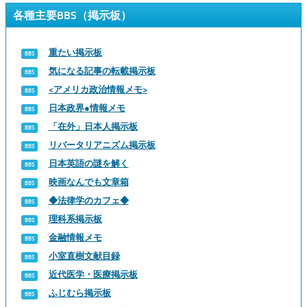
各種主要BBS（掲示板）
重たい掲示板
気になる記事の転載掲示板
<アメリカ政治情報メモ>
日本政界●情報メモ
「在外」日本人掲示板
リバータリアニズム掲示板
日本英語の謎を解く
映画なんでも文章箱
◆法律学のカフェ◆
理科系掲示板
金融情報メモ
小室直樹文献目録
近代医学・医療掲示板
ふじむら掲示板