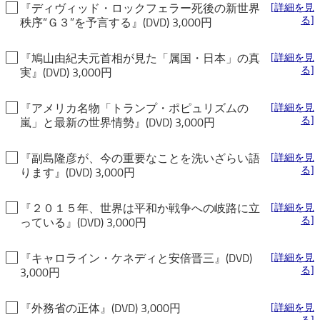
『ディヴィッド・ロックフェラー死後の新世界
[詳細を見
る]
秩序“Ｇ３”を予言する』(DVD) 3,000円
『鳩山由紀夫元首相が見た「属国・日本」の真
[詳細を見
る]
実』(DVD) 3,000円
『アメリカ名物「トランプ・ポピュリズムの
[詳細を見
る]
嵐」と最新の世界情勢』(DVD) 3,000円
『副島隆彦が、今の重要なことを洗いざらい語
[詳細を見
る]
ります』(DVD) 3,000円
『２０１５年、世界は平和か戦争への岐路に立
[詳細を見
る]
っている』(DVD) 3,000円
『キャロライン・ケネディと安倍晋三』(DVD)
[詳細を見
る]
3,000円
『外務省の正体』(DVD) 3,000円
[詳細を見