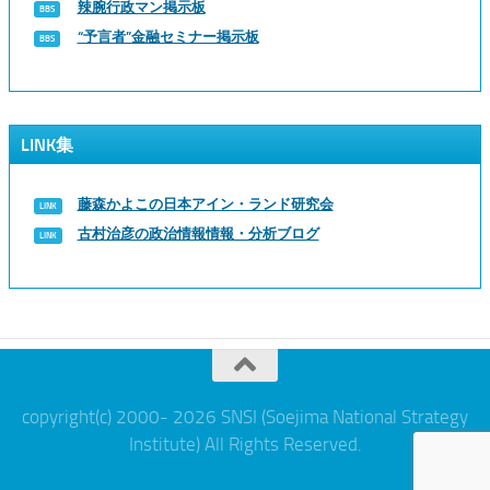
辣腕行政マン掲示板
“予言者”金融セミナー掲示板
LINK集
藤森かよこの日本アイン・ランド研究会
古村治彦の政治情報情報・分析ブログ
copyright(c) 2000- 2026 SNSI (Soejima National Strategy
Institute) All Rights Reserved.