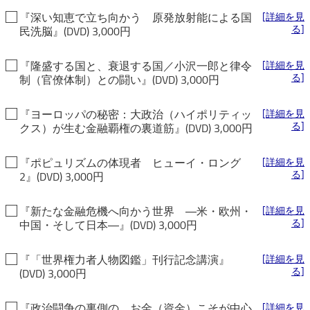
『深い知恵で立ち向かう 原発放射能による国
[詳細を見
る]
民洗脳』(DVD) 3,000円
『隆盛する国と、衰退する国／小沢一郎と律令
[詳細を見
る]
制（官僚体制）との闘い』(DVD) 3,000円
『ヨーロッパの秘密：大政治（ハイポリティッ
[詳細を見
る]
クス）が生む金融覇権の裏道筋』(DVD) 3,000円
『ポピュリズムの体現者 ヒューイ・ロング
[詳細を見
る]
2』(DVD) 3,000円
『新たな金融危機へ向かう世界 ―米・欧州・
[詳細を見
る]
中国・そして日本―』(DVD) 3,000円
『「世界権力者人物図鑑」刊行記念講演』
[詳細を見
る]
(DVD) 3,000円
『政治闘争の裏側の、お金（資金）こそが中心
[詳細を見