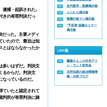
近代医学・医療掲示板
、逮捕・起訴された。
ふじむら掲示板
付きの有罪判決だっ
辣腕行政マン掲示板
“予言者”金融セミナー
掲示板
決だった。主要メディ
ていたので、最近は知
スとはならなかったか
LINK集
藤森かよこの日本アイ
は多いはずだ。判決文
ン・ランド研究会
古村治彦の政治情報情
くるからだ。判決文
報・分析ブログ
になっているのだ。
得ていたと認定されて
裁判所が有罪判決に踏