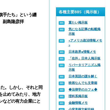
各種主要BBS（掲示板）
旗手たち」という纏
 副島隆彦拝
重たい掲示板
気になる記事の転載掲
示板
<アメリカ政治情報メモ
>
日本政界●情報メモ
「在外」日本人掲示板
リバータリアニズム掲
示板
日本英語の謎を解く
映画なんでも文章箱
った。しかし、それと同
◆法律学のカフェ◆
を止めてみたり、地方
理科系掲示板
ンなどの有力企業にと
金融情報メモ
小室直樹文献目録