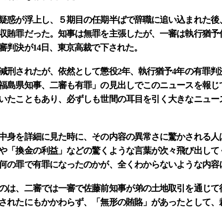
疑惑が浮上し、５期目の任期半ばで辞職に追い込まれた後
収賄罪だった。知事は無罪を主張したが、一審は執行猶予
審判決が14日、東京高裁で下された。
刑されたが、依然として懲役2年、執行猶予4年の有罪判
福島県知事、二審も有罪」の見出しでこのニュースを報じ
いたこともあり、必ずしも世間の耳目を引く大きなニュー
中身を詳細に見た時に、その内容の異常さに驚かされる人
や「換金の利益」などの驚くような言葉が次々飛び出して
何の罪で有罪になったのかが、全くわからないような内容
のは、二審では一審で佐藤前知事が弟の土地取引を通じて
されたにもかかわらず、「無形の賄賂」があったとして、