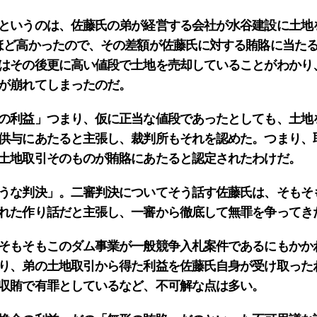
というのは、佐藤氏の弟が経営する会社が水谷建設に土地
ほど高かったので、その差額が佐藤氏に対する賄賂に当た
はその後更に高い値段で土地を売却していることがわかり
が崩れてしまったのだ。
の利益」つまり、仮に正当な値段であったとしても、土地
供与にあたると主張し、裁判所もそれを認めた。つまり、
土地取引そのものが賄賂にあたると認定されたわけだ。
うな判決」。二審判決についてそう話す佐藤氏は、そもそ
れた作り話だと主張し、一審から徹底して無罪を争ってき
そもそもこのダム事業が一般競争入札案件であるにもかか
り、弟の土地取引から得た利益を佐藤氏自身が受け取った
収賄で有罪としているなど、不可解な点は多い。