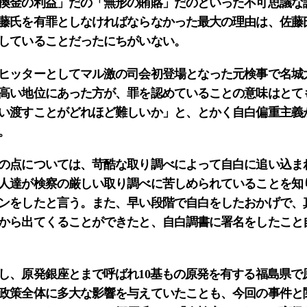
換金の利益」だの「無形の賄賂」だのといった不可思議な
藤氏を有罪としなければならなかった最大の理由は、佐藤
していることだったにちがいない。
ヒッターとしてマル激の司会初登場となった元検事で名城
高い地位にあった方が、罪を認めていることの意味はとて
い渡すことがどれほど難しいか」と、とかく自白偏重主義
。
の点については、苛酷な取り調べによって自白に追い込ま
人達が検察の厳しい取り調べに苦しめられていることを知
ンをしたと言う。また、早い段階で自白をしたおかげで、
から出てくることができたと、自白調書に署名をしたこと
、原発銀座とまで呼ばれ10基もの原発を有する福島県で
政策全体に多大な影響を与えていたことも、今回の事件と