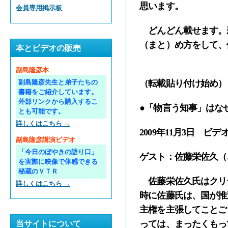
思います。
会員専用掲示板
どんどん載せます。
（まと）め方をして、
本とビデオの販売
副島隆彦本
（転載貼り付け始め）
副島隆彦先生と弟子たちの
書籍をご紹介しています。
外部リンクから購入するこ
●「物言う知事」はな
とも可能です。
詳しくはこちら →
2009年11月3日 ビ
副島隆彦講演ビデオ
「今日のぼやきの語り口」
ゲスト：佐藤栄佐久（
を実際に映像で体感できる
秘蔵のＶＴＲ
佐藤栄佐久氏はクリー
詳しくはこちら →
時に佐藤氏は、国が推
主権を主張してことご
っては、まったくもっ
当サイトについて