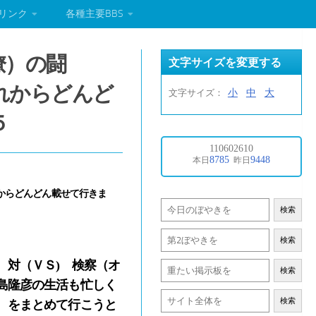
リンク
各種主要BBS
僚）の闘
文字サイズを変更する
れからどんど
小
中
大
文字サイズ：
５
からどんどん載せて行きま
検索
検索
 対（ＶＳ) 検察（オ
検索
島隆彦の生活も忙しく
検索
 をまとめて行こうと