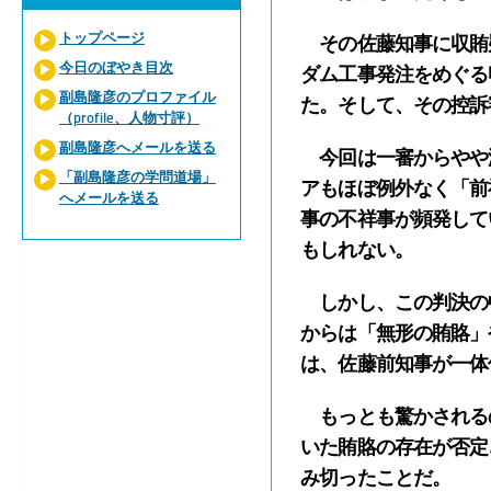
トップページ
その佐藤知事に収賄
今日のぼやき目次
ダム工事発注をめぐる
副島隆彦のプロファイル
た。そして、その控訴
（profile、人物寸評）
副島隆彦へメールを送る
今回は一審からやや減
「副島隆彦の学問道場」
アもほぼ例外なく「前
へメールを送る
事の不祥事が頻発して
もしれない。
しかし、この判決の
からは「無形の賄賂」
は、佐藤前知事が一体
もっとも驚かされる
いた賄賂の存在が否定
み切ったことだ。