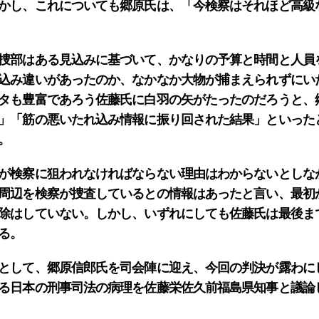
かし、これについても郷原氏は、「今検察はそれほど高級
捜部はある見込みに基づいて、かなりの予算と時間と人員
込み違いがあったのか、なかなか大物が捕まえられずにい
タも豊富であろう佐藤氏に白羽の矢がたったのだろうと、
」「筋の悪いたれ込み情報に振り回された結果」といった
。
検察に狙われなければならない理由はわからないとしな
周辺を検察が捜査しているとの情報はあったと言い、最初
除はしていない。しかし、いずれにしても佐藤氏は最後ま
る。
として、郷原信郎氏を司会陣に迎え、今回の判決が露わに
る日本の刑事司法の病理を佐藤栄佐久前福島県知事と議論