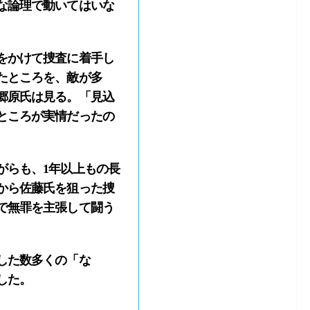
な論理で動いてはいな
をかけて捜査に着手し
たところを、敵が多
郷原氏は見る。「見込
ところが実情だったの
がらも、1年以上もの長
から佐藤氏を狙った捜
で無罪を主張して闘う
した数多くの「な
した。