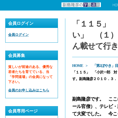
HO
コンテンツへスキップ
「１１５」 
会員ログイン
い」 （１
会員ログイン
ん載せて行き
会員募集
HOME
「第2ぼやき」
貧しいが前途のある、優秀な
若者たちを育てている、当
「１１５」 「小沢一郎 対
「学問道場」の会員になって
す。副島隆彦２０１０．３．
下さい。
会員のお申し込みはこちら
副島隆彦です。 ここ
ール官僚）、テレビ・
会員専用ページ
て大変でした。 今こ