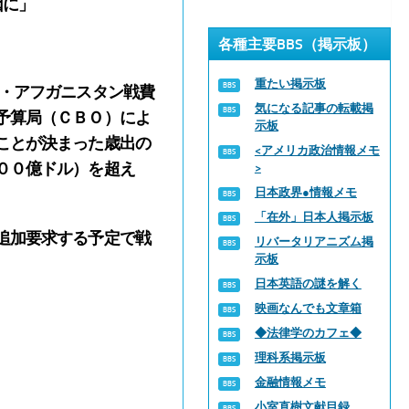
因に」
各種主要BBS（掲示板）
重たい掲示板
・アフガニスタン戦費
気になる記事の転載掲
予算局（ＣＢＯ）によ
示板
ことが決まった歳出の
<アメリカ政治情報メモ
００億ドル）を超え
>
日本政界●情報メモ
「在外」日本人掲示板
追加要求する予定で戦
リバータリアニズム掲
示板
日本英語の謎を解く
映画なんでも文章箱
◆法律学のカフェ◆
理科系掲示板
金融情報メモ
小室直樹文献目録