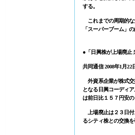
する。
これまでの周期的な危
「スーパーブーム」の
●「日興株が上場廃止 
共同通信 2008年1月22
外資系企業が株式交
となる日興コーディア
は前日比１５７円安の
上場廃止は２３日付。
るシティ株との交換を