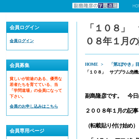
HO
コンテンツへスキップ
「１０８」 
会員ログイン
０８年１月の
会員ログイン
HOME
「第2ぼやき」
会員募集
「１０８」 サブプラム危機
貧しいが前途のある、優秀な
若者たちを育てている、当
「学問道場」の会員になって
副島隆彦です。 今日
下さい。
会員のお申し込みはこちら
２００８年１月の記事
（転載貼り付け始め）
会員専用ページ