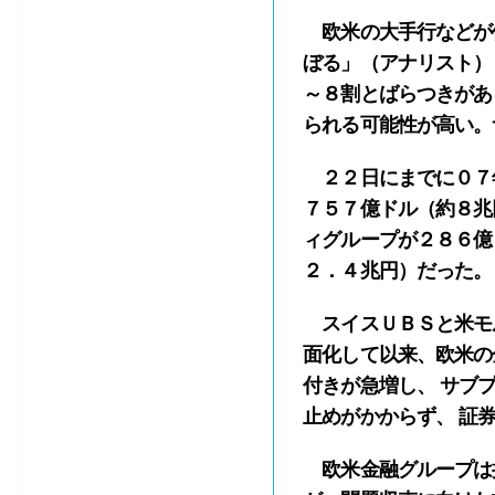
欧米の大手行などが保
ぼる」（アナリスト）
～８割とばらつきがあ
られる可能性が高い。
２２日にまでに０７
７５７億ドル（約８兆
ィグループが２８６億
２．４兆円）だった。
スイスＵＢＳと米モ
面化して以来、欧米の
付きが急増し、 サブ
止めがかからず、 証
欧米金融グループは