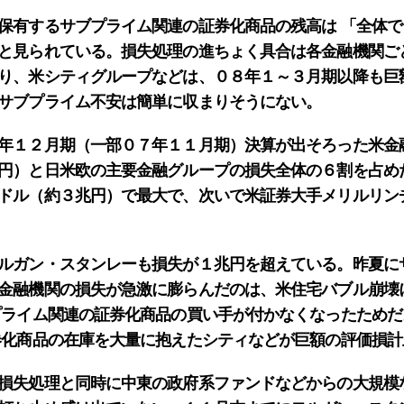
有するサブプライム関連の証券化商品の残高は 「全体で
と見られている。損失処理の進ちょく具合は各金融機関ご
り、米シティグループなどは、０８年１～３月期以降も巨
サブプライム不安は簡単に収まりそうにない。
年１２月期（一部０７年１１月期）決算が出そろった米金
円）と日米欧の主要金融グループの損失全体の６割を占め
ドル（約３兆円）で最大で、次いで米証券大手メリルリン
ルガン・スタンレーも損失が１兆円を超えている。昨夏に
金融機関の損失が急激に膨らんだのは、米住宅バブル崩壊
プライム関連の証券化商品の買い手が付かなくなったため
券化商品の在庫を大量に抱えたシティなどが巨額の評価損計
損失処理と同時に中東の政府系ファンドなどからの大規模