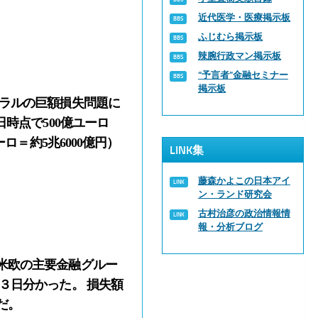
近代医学・医療掲示板
ふじむら掲示板
辣腕行政マン掲示板
“予言者”金融セミナー
掲示板
ネラルの巨額損失問題に
時点で500億ユーロ
ロ＝約5兆6000億円）
LINK集
藤森かよこの日本アイ
ン・ランド研究会
古村治彦の政治情報情
報・分析ブログ
米欧の主要金融グルー
３日分かった。 損失額
だ。