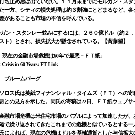
打ち止め感は出ていない。１１月末までにモルガン・スタ
た一方、シティの損失処理は約３割強にとどまるなど、各
差があることも市場の不信を呼んでいる。
ガン・スタンレー並みにするには、２６０億ドル（約２．
スト）とされ、損失拡大が懸念されている。【斉藤望】
：現在の金融市場危機は60年で最悪－ＦＴ紙」
Crisis in 60 Years: FT Link
 ブルームバーグ
ソロス氏は英紙フィナンシャル・タイムズ（ＦＴ）への寄
最悪との見方を示した。同氏の寄稿は22日、ＦＴ紙ウェブサ
金融市場危機は米住宅市場のバブルによって加速したが、
間隔で繰り返されてきたこれまでの危機と似ているとする一
氏によれば、現在の危機はドルを基軸通貨とした与信拡大