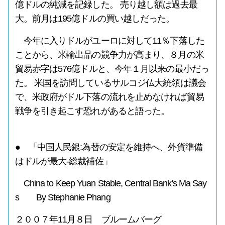
億ドルの純減を記録した。 売り越し額は過去最
大。前月は195億ドルの買い越しだった。
今年に入りドルがユーロに対して11％下落した
ことから、米輸出品の競争力が高まり、８月の米
貿易赤字は576億ドルと、今年１月以来の最小だっ
た。 米国を訪問しているサルコジ仏大統領は議会
で、米政府がドル下落の流れを止めなければ貿易
戦争を引き起こす恐れがあると語った。
● 「中国人民銀:為替の安定を維持へ、外貨準備
はドルが最大-総裁補佐」
China to Keep Yuan Stable, Central Bank's Ma Say
s By Stephanie Phang
２００７年11月８日 ブルームバーグ