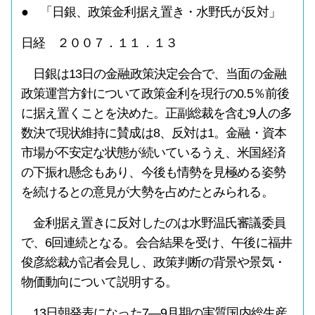
● 「日銀、政策金利据え置き・水野氏が反対」
日経 ２００７．１１．１３
日銀は13日の金融政策決定会合で、当面の金融
政策運営方針について政策金利を現行の0.5％前後
に据え置くことを決めた。正副総裁を含む9人の多
数決で現状維持に賛成は8、反対は1。金融・資本
市場が不安定な状態が続いているうえ、米国経済
の下振れ懸念もあり、今後も情勢を見極める姿勢
を続けるとの意見が大勢を占めたとみられる。
金利据え置きに反対したのは水野温氏審議委員
で、6回連続となる。会合結果を受け、午後に福井
俊彦総裁が記者会見し、政策判断の背景や景気・
物価動向について説明する。
13日朝発表になった7―9月期の実質国内総生産