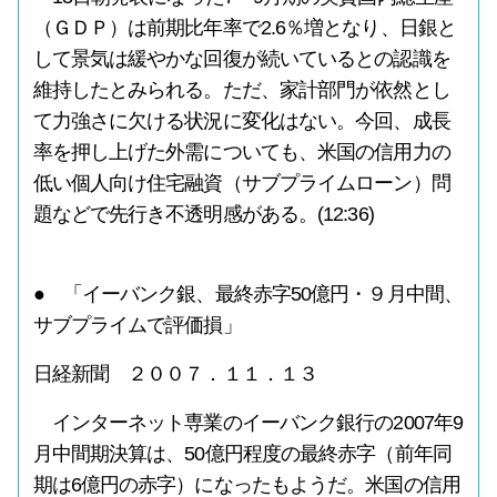
（ＧＤＰ）は前期比年率で2.6％増となり、日銀と
して景気は緩やかな回復が続いているとの認識を
維持したとみられる。ただ、家計部門が依然とし
て力強さに欠ける状況に変化はない。今回、成長
率を押し上げた外需についても、米国の信用力の
低い個人向け住宅融資（サブプライムローン）問
題などで先行き不透明感がある。(12:36)
● 「イーバンク銀、最終赤字50億円・９月中間、
サブプライムで評価損」
日経新聞 ２００７．１１．１３
インターネット専業のイーバンク銀行の2007年9
月中間期決算は、50億円程度の最終赤字（前年同
期は6億円の赤字）になったもようだ。米国の信用