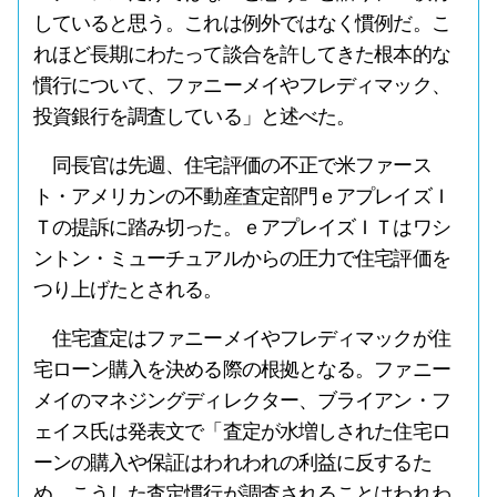
していると思う。これは例外ではなく慣例だ。こ
れほど長期にわたって談合を許してきた根本的な
慣行について、ファニーメイやフレディマック、
投資銀行を調査している」と述べた。
同長官は先週、住宅評価の不正で米ファース
ト・アメリカンの不動産査定部門ｅアプレイズＩ
Ｔの提訴に踏み切った。ｅアプレイズＩＴはワシ
ントン・ミューチュアルからの圧力で住宅評価を
つり上げたとされる。
住宅査定はファニーメイやフレディマックが住
宅ローン購入を決める際の根拠となる。ファニー
メイのマネジングディレクター、ブライアン・フ
ェイス氏は発表文で「査定が水増しされた住宅ロ
ーンの購入や保証はわれわれの利益に反するた
め、こうした査定慣行が調査されることはわれわ