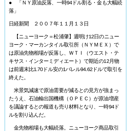
● 「ＮＹ原油反落、一時94ドル割る・金も大幅続
落」
日経新聞 ２００７年１１月１３日
【ニューヨーク＝松浦肇】週明け12日のニュー
ヨーク・マーカンタイル取引所（ＮＹＭＥＸ）で
は原油先物相場が反落し、ＷＴＩ（ウエスト・テ
キサス・インターミディエート）で期近の12月物
は前週末比1.70ドル安の1バレル94.62ドルで取引を
終えた。
米景気減速で原油需要が減るとの見方が強まっ
たうえ、石油輸出国機構（ＯＰＥＣ）が原油増産
を議論するとの報道も売り材料となり、一時94ド
ルを割り込んだ。
金先物相場も大幅続落。ニューヨーク商品取引