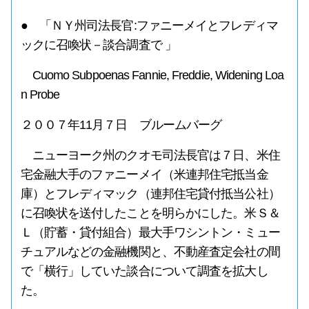
● 「ＮＹ州司法長官:ファニーメイとフレディマ
ックに召喚状－談合調査で 」
Cuomo Subpoenas Fannie, Freddie, Widening Loa
n Probe
２００７年11月７日 ブルームバーグ
ニューヨーク州のクオモ司法長官は７日、米住
宅金融大手のファニーメイ（米連邦住宅抵当金
庫）とフレディマック（連邦住宅貸付抵当公社）
に召喚状を送付したことを明らかにした。米Ｓ＆
Ｌ（貯蓄・貸付組合）最大手ワシントン・ミュー
チュアルなどの金融機関と、不動産査定会社の間
で「横行」していた談合について調査を拡大し
た。