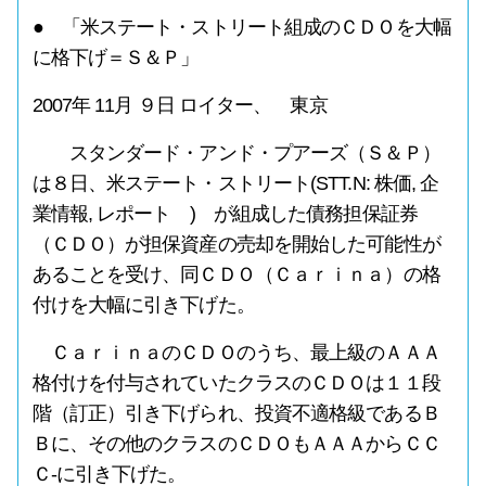
● 「米ステート・ストリート組成のＣＤＯを大幅
に格下げ＝Ｓ＆Ｐ」
2007年 11月 ９日 ロイター、 東京
スタンダード・アンド・プアーズ（Ｓ＆Ｐ）
は８日、米ステート・ストリート(STT.N: 株価, 企
業情報, レポート ) が組成した債務担保証券
（ＣＤＯ）が担保資産の売却を開始した可能性が
あることを受け、同ＣＤＯ（Ｃａｒｉｎａ）の格
付けを大幅に引き下げた。
ＣａｒｉｎａのＣＤＯのうち、最上級のＡＡＡ
格付けを付与されていたクラスのＣＤＯは１１段
階（訂正）引き下げられ、投資不適格級であるＢ
Ｂに、その他のクラスのＣＤＯもＡＡＡからＣＣ
Ｃ‐に引き下げた。