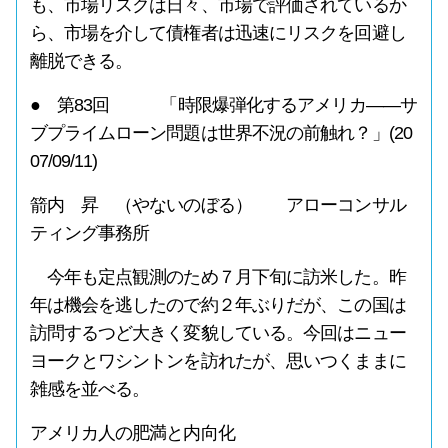
も、市場リスクは日々、市場で評価されているか
ら、市場を介して債権者は迅速にリスクを回避し
離脱できる。
● 第83回 「時限爆弾化するアメリカ――サ
ブプライムローン問題は世界不況の前触れ？」(20
07/09/11)
箭内 昇 （やないのぼる） アローコンサル
ティング事務所
今年も定点観測のため７月下旬に訪米した。昨
年は機会を逃したので約２年ぶりだが、この国は
訪問するつど大きく変貌している。今回はニュー
ヨークとワシントンを訪れたが、思いつくままに
雑感を並べる。
アメリカ人の肥満と内向化