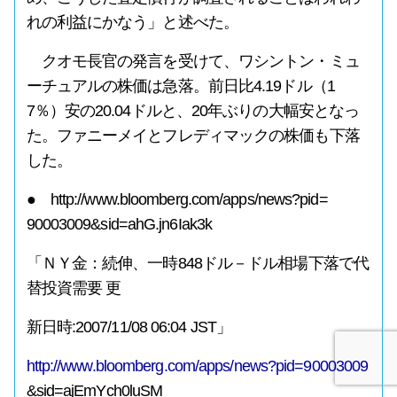
れの利益にかなう」と述べた。
クオモ長官の発言を受けて、ワシントン・ミュ
ーチュアルの株価は急落。前日比4.19ドル（1
7％）安の20.04ドルと、20年ぶりの大幅安となっ
た。ファニーメイとフレディマックの株価も下落
した。
● http://www.bloomberg.com/apps/news?pid=
90003009&sid=ahG.jn6Iak3k
「ＮＹ金：続伸、一時848ドル－ドル相場下落で代
替投資需要 更
新日時:2007/11/08 06:04 JST」
http://www.bloomberg.com/apps/news?pid=90003009
&sid=ajEmYch0luSM