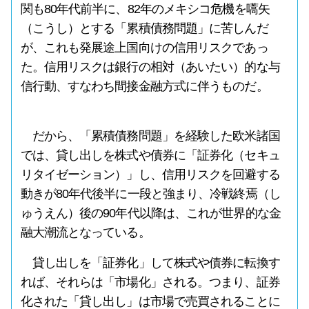
関も80年代前半に、82年のメキシコ危機を嚆矢
（こうし）とする「累積債務問題」に苦しんだ
が、これも発展途上国向けの信用リスクであっ
た。信用リスクは銀行の相対（あいたい）的な与
信行動、すなわち間接金融方式に伴うものだ。
だから、「累積債務問題」を経験した欧米諸国
では、貸し出しを株式や債券に「証券化（セキュ
リタイゼーション）」し、信用リスクを回避する
動きが80年代後半に一段と強まり、冷戦終焉（し
ゅうえん）後の90年代以降は、これが世界的な金
融大潮流となっている。
貸し出しを「証券化」して株式や債券に転換す
れば、それらは「市場化」される。つまり、証券
化された「貸し出し」は市場で売買されることに