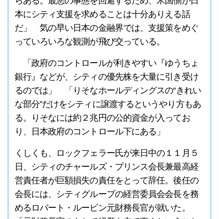
らある。最悪の事態を回避するため、米国側が日
本にシティ支援を求めることは十分ありえる話
だ」 気の早い日本の金融界では、支援策をめぐ
っていろいろな観測が飛び交っている。
「政府のコントロールが利きやすい『ゆうちょ
銀行』などが、シティの優先株を大量に引き受け
るのでは」 「りそなホールディングスの“きれい
な部分”だけをシティに譲渡するというやり方もあ
る。りそなには約２兆円の公的資金が入ってお
り、日本政府のコントロール下にある」
くしくも、ロックフェラー氏が来日中の１１月５
日、シティのチャールズ・プリンス会長兼最高経
営責任者が巨額損失の責任をとって辞任。後任の
会長には、シティグループの経営委員会会長を務
めるロバート・ルービン元財務長官が就いた。