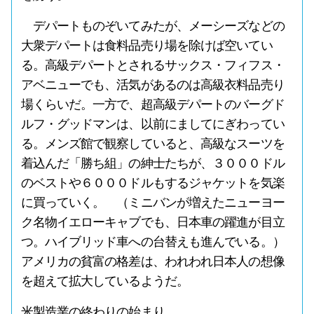
デパートものぞいてみたが、メーシーズなどの
大衆デパートは食料品売り場を除けば空いてい
る。高級デパートとされるサックス・フィフス・
アベニューでも、活気があるのは高級衣料品売り
場くらいだ。一方で、超高級デパートのバーグド
ルフ・グッドマンは、以前にましてにぎわってい
る。メンズ館で観察していると、高級なスーツを
着込んだ「勝ち組」の紳士たちが、３０００ドル
のベストや６０００ドルもするジャケットを気楽
に買っていく。 （ミニバンが増えたニューヨー
ク名物イエローキャブでも、日本車の躍進が目立
つ。ハイブリッド車への台替えも進んでいる。）
アメリカの貧富の格差は、われわれ日本人の想像
を超えて拡大しているようだ。
米製造業の終わりの始まり