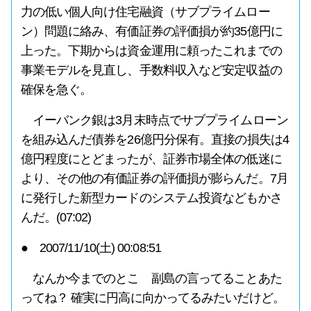
力の低い個人向け住宅融資（サブプライムロー
ン）問題に絡み、有価証券の評価損が約35億円に
上った。下期からは資金運用に頼ったこれまでの
事業モデルを見直し、手数料収入など安定収益の
確保を急ぐ。
イーバンク銀は3月末時点でサブプライムローン
を組み込んだ債券を26億円分保有。直接の損失は4
億円程度にとどまったが、証券市場全体の低迷に
より、その他の有価証券の評価損が膨らんだ。7月
に発行した新型カードのシステム投資などもかさ
んだ。(07:02)
● 2007/11/10(土) 00:08:51
なんか今までのとこ 副島の言ってることあた
ってね？ 確実に円高に向かってるみたいだけど。