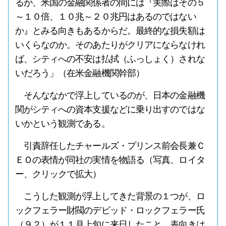
るが、米国の金融関係者の間には『実際はその５
～１０倍、１０兆～２０兆円はあるのではない
か』とみる向きもあるからだ。最終的な損失額は
いくらなのか。そのあたりがクリアにならなけれ
ば、シティへの不安は払拭（ふっしょく）されな
いだろう」（在米金融機関幹部）
そんななかで浮上しているのが、日本の金融機
関がシティへの資本支援などに乗り出すのではな
いかという観測である。
引責辞任したチャールズ・プリンス前会長兼Ｃ
ＥＯの表情が同社の実情を物語る（写真、ロイタ
ー、クリックで拡大）
こうした観測が浮上してきた背景の１つが、ロ
ックフェラー財閥のデビッド・ロックフェラー氏
（９２）が１１月上旬に来日したこと。表向きは