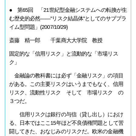
● 第65回 「21世紀型金融システムへの転換が生
む歴史的必然――"リスク結晶体"としてのサブプラ
イム型問題」(2007/10/29)
斎藤 精一郎 千葉商大大学院 教授
固定的な「信用リスク」と流動的な「市場リス
ク」
金融論の教科書には必ず「金融リスク」の項目
がある。この主要リスクはいうまでもなく、信用
リスク、流動性リスク そして 市場リスク の
３つだ。
信用リスクは銀行の与信（貸し出し）におけ
る、日本ではここ15年ほど不良債権問題として苦
闘してきた、おなじみのリスクだ。欧米の金融機