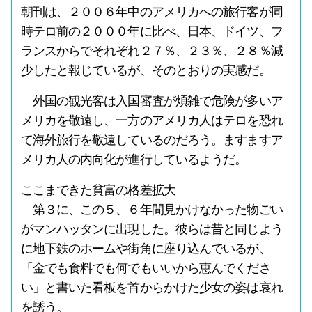
朝刊は、２００６年中のアメリカへの旅行客が同
時テロ前の２０００年に比べ、日本、ドイツ、フ
ランスからでそれぞれ２７％、２３％、２８％減
少したと報じているが、そのとおりの実感だ。
外国の観光客は入国審査が煩雑で危険が多いア
メリカを敬遠し、一方のアメリカ人はテロを恐れ
て海外旅行を敬遠しているのだろう。ますますア
メリカ人の内向化が進行しているようだ。
ここまできた貧富の格差拡大
第３に、この５、６年間見かけなかった物ごい
がマンハッタンに出現した。彼らは昔と同じよう
に地下鉄のホームや街角に座り込んでいるが、
「金でも食料でも何でもいいから恵んでくださ
い」と書いた看板を首からかけた少女の姿は哀れ
を誘う。