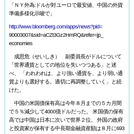
「ＮＹ外為:ドルが対ユーロで最安値、中国の外貨
準備多様化示唆で」
http://www.bloomberg.com/apps/news?pid=
90003007&sid=aCZt3Gz2HmRQ&refer=jp_
economies
成思危（せいしき） 副委員長がドルについて
「世界通貨としての地位を失いつつある」と述
べ、 「われわれは、より強い通貨を、より弱い通
貨よりも選好する。適切に再調整していく」と続
けた。
中国の米国債保有高は今年８月までの５カ月間
で５％減少して4000億ドルだった。 米国債の保有
高では中国は日本に次いで世界２位。 外国の政府
と投資家が保有する中長期金融資産額は８月に693