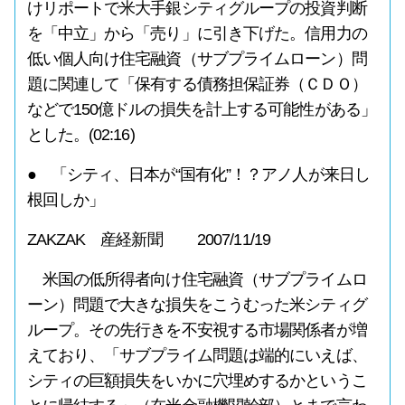
けリポートで米大手銀シティグループの投資判断
を「中立」から「売り」に引き下げた。信用力の
低い個人向け住宅融資（サブプライムローン）問
題に関連して「保有する債務担保証券（ＣＤＯ）
などで150億ドルの損失を計上する可能性がある」
とした。(02:16)
● 「シティ、日本が“国有化”！？アノ人が来日し
根回しか」
ZAKZAK 産経新聞 2007/11/19
米国の低所得者向け住宅融資（サブプライムロ
ーン）問題で大きな損失をこうむった米シティグ
ループ。その先行きを不安視する市場関係者が増
えており、「サブプライム問題は端的にいえば、
シティの巨額損失をいかに穴埋めするかというこ