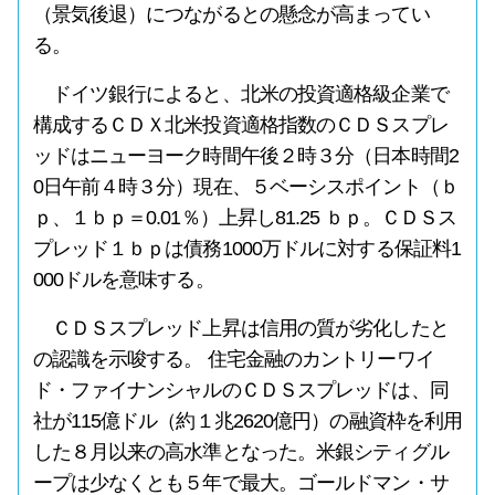
（景気後退）につながるとの懸念が高まってい
る。
ドイツ銀行によると、北米の投資適格級企業で
構成するＣＤＸ北米投資適格指数のＣＤＳスプレ
ッドはニューヨーク時間午後２時３分（日本時間2
0日午前４時３分）現在、５ベーシスポイント（ｂ
ｐ、１ｂｐ＝0.01％）上昇し81.25 ｂｐ。ＣＤＳス
プレッド１ｂｐは債務1000万ドルに対する保証料1
000ドルを意味する。
ＣＤＳスプレッド上昇は信用の質が劣化したと
の認識を示唆する。 住宅金融のカントリーワイ
ド・ファイナンシャルのＣＤＳスプレッドは、同
社が115億ドル（約１兆2620億円）の融資枠を利用
した８月以来の高水準となった。米銀シティグル
ープは少なくとも５年で最大。ゴールドマン・サ