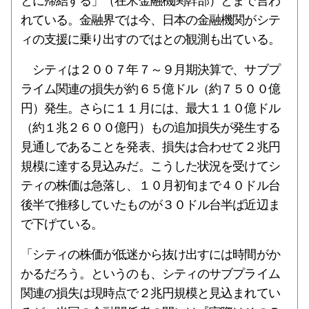
とに帰結する」（在米金融機関幹部）とまで言わ
れている。金融界では今、日本の金融機関がシテ
ィの支援に乗り出すのではとの観測も出ている。
シティは２００７年７～９月期決算で、サブプ
ライム関連の損失が約６５億ドル（約７５００億
円）発生。さらに１１月には、最大１１０億ドル
（約１兆２６００億円）もの追加損失が発生する
見通しであることを発表、損失は合わせて２兆円
規模に達する見込みだ。こうした状況を受けてシ
ティの株価は急落し、１０月初旬まで４０ドル台
後半で推移していたものが３０ドル台半ば近辺ま
で下げている。
「シティの株価が低迷から抜け出すには時間がか
かるだろう。というのも、シティのサブプライム
関連の損失は現時点で２兆円規模と見込まれてい