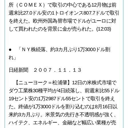
所（ＣＯＭＥＸ）で取引の中心である12月物は前
週末比27.0ドル安の1トロイオンス807.7ドルで取引
を終えた。欧州外国為替市場でドルがユーロに対
して買われたのを背景に金が売られた。(12:03)
● 「ＮＹ株続落、約3カ月ぶり1万3000ドル割
れ」
日経新聞 ２００７．１１．１３
【ニューヨーク＝松浦肇】12日の米株式市場で
ダウ工業株30種平均が4日続落し、前週末比55ドル
19セント安の1万2987ドル55セントで取引を終え
た。終値が1万3000ドルを割り込むのは8月16日以
来約3カ月ぶり。米景気の先行き不透明感が強く、
ハイテク、エネルギー、金融など幅広い業種が売