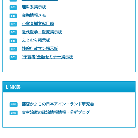
理科系掲示板
金融情報メモ
小室直樹文献目録
近代医学・医療掲示板
ふじむら掲示板
辣腕行政マン掲示板
“予言者”金融セミナー掲示板
LINK集
藤森かよこの日本アイン・ランド研究会
古村治彦の政治情報情報・分析ブログ