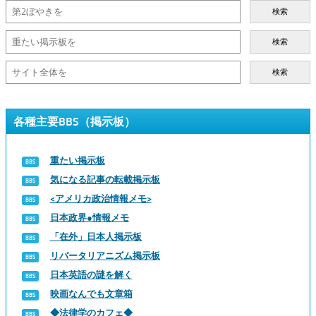
検索
検索
検索
各種主要BBS（掲示板）
重たい掲示板
気になる記事の転載掲示板
<アメリカ政治情報メモ>
日本政界●情報メモ
「在外」日本人掲示板
リバータリアニズム掲示板
日本英語の謎を解く
映画なんでも文章箱
◆法律学のカフェ◆