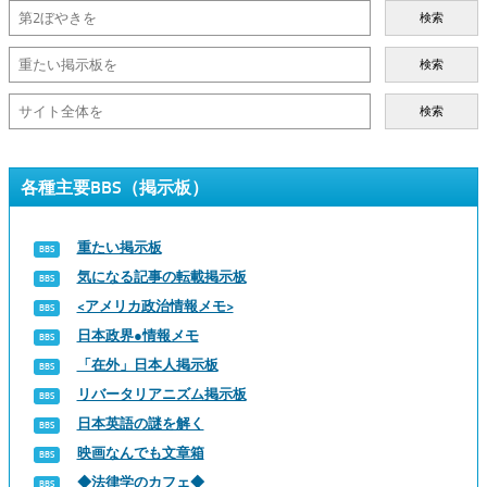
検索
検索
検索
各種主要BBS（掲示板）
重たい掲示板
気になる記事の転載掲示板
<アメリカ政治情報メモ>
日本政界●情報メモ
「在外」日本人掲示板
リバータリアニズム掲示板
日本英語の謎を解く
映画なんでも文章箱
◆法律学のカフェ◆