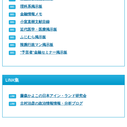
理科系掲示板
金融情報メモ
小室直樹文献目録
近代医学・医療掲示板
ふじむら掲示板
辣腕行政マン掲示板
“予言者”金融セミナー掲示板
LINK集
藤森かよこの日本アイン・ランド研究会
古村治彦の政治情報情報・分析ブログ