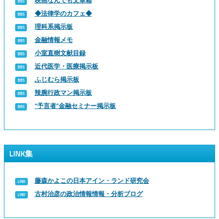
映画なんでも文章箱
◆法律学のカフェ◆
理科系掲示板
金融情報メモ
小室直樹文献目録
近代医学・医療掲示板
ふじむら掲示板
辣腕行政マン掲示板
“予言者”金融セミナー掲示板
LINK集
藤森かよこの日本アイン・ランド研究会
古村治彦の政治情報情報・分析ブログ