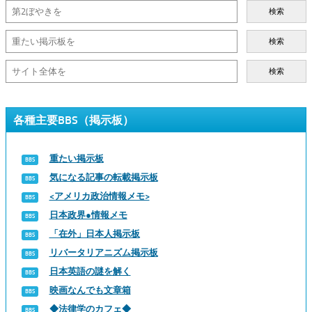
検索
検索
検索
各種主要BBS（掲示板）
重たい掲示板
気になる記事の転載掲示板
<アメリカ政治情報メモ>
日本政界●情報メモ
「在外」日本人掲示板
リバータリアニズム掲示板
日本英語の謎を解く
映画なんでも文章箱
◆法律学のカフェ◆