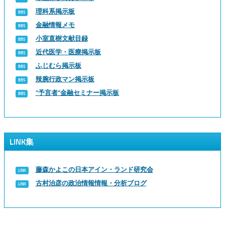
理科系掲示板
金融情報メモ
小室直樹文献目録
近代医学・医療掲示板
ふじむら掲示板
辣腕行政マン掲示板
“予言者”金融セミナー掲示板
LINK集
藤森かよこの日本アイン・ランド研究会
古村治彦の政治情報情報・分析ブログ