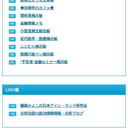
映画なんでも文章箱
◆法律学のカフェ◆
理科系掲示板
金融情報メモ
小室直樹文献目録
近代医学・医療掲示板
ふじむら掲示板
辣腕行政マン掲示板
“予言者”金融セミナー掲示板
LINK集
藤森かよこの日本アイン・ランド研究会
古村治彦の政治情報情報・分析ブログ