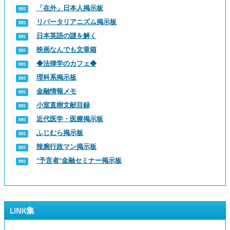
「在外」日本人掲示板
リバータリアニズム掲示板
日本英語の謎を解く
映画なんでも文章箱
◆法律学のカフェ◆
理科系掲示板
金融情報メモ
小室直樹文献目録
近代医学・医療掲示板
ふじむら掲示板
辣腕行政マン掲示板
“予言者”金融セミナー掲示板
LINK集