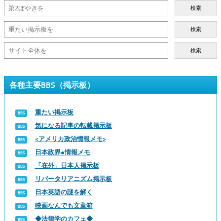
検索
検索
検索
各種主要BBS（掲示板）
重たい掲示板
気になる記事の転載掲示板
<アメリカ政治情報メモ>
日本政界●情報メモ
「在外」日本人掲示板
リバータリアニズム掲示板
日本英語の謎を解く
映画なんでも文章箱
◆法律学のカフェ◆