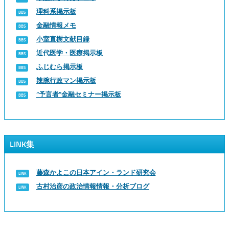
理科系掲示板
金融情報メモ
小室直樹文献目録
近代医学・医療掲示板
ふじむら掲示板
辣腕行政マン掲示板
“予言者”金融セミナー掲示板
LINK集
藤森かよこの日本アイン・ランド研究会
古村治彦の政治情報情報・分析ブログ