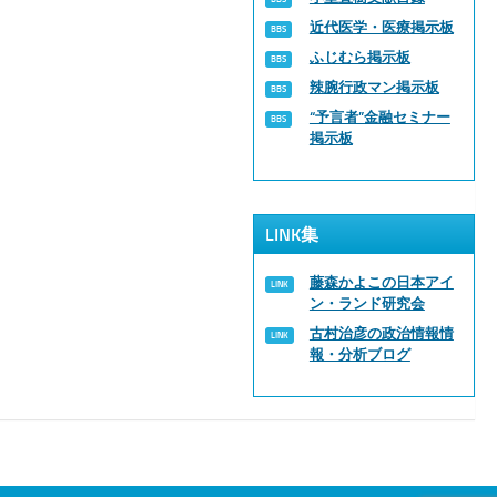
近代医学・医療掲示板
ふじむら掲示板
辣腕行政マン掲示板
“予言者”金融セミナー
掲示板
LINK集
藤森かよこの日本アイ
ン・ランド研究会
古村治彦の政治情報情
報・分析ブログ