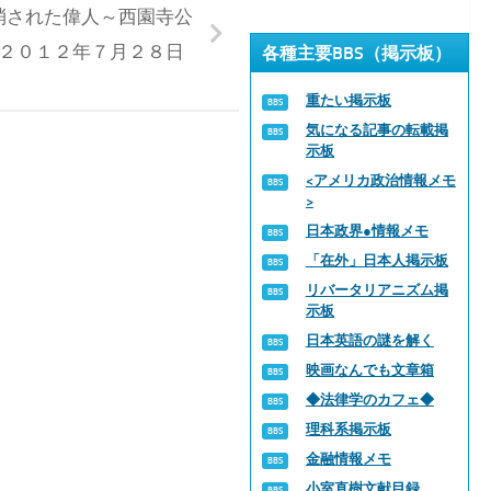
消された偉人～西園寺公
２０１２年７月２８日
各種主要BBS（掲示板）
重たい掲示板
気になる記事の転載掲
示板
<アメリカ政治情報メモ
>
日本政界●情報メモ
「在外」日本人掲示板
リバータリアニズム掲
示板
日本英語の謎を解く
映画なんでも文章箱
◆法律学のカフェ◆
理科系掲示板
金融情報メモ
小室直樹文献目録