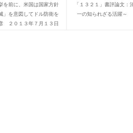
挙を前に、米国は国家方針
「１３２１」書評論文：
滅」を意図してドル防衛を
一の知られざる活躍～ 
彦 ２０１３年７月１３日