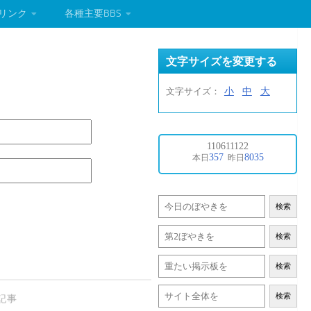
リンク
各種主要BBS
文字サイズを変更する
小
中
大
文字サイズ：
検索
検索
検索
検索
記事