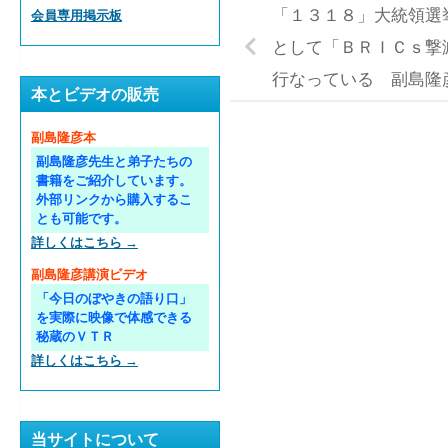
「１３１８」大統領選
会員専用掲示板
として「ＢＲＩＣｓ撃
行なっている 副島隆
本とビデオの販売
副島隆彦本
副島隆彦先生と弟子たちの
書籍をご紹介しています。
外部リンクから購入するこ
とも可能です。
詳しくはこちら →
副島隆彦講演ビデオ
「今日のぼやきの語り口」
を実際に映像で体感できる
秘蔵のＶＴＲ
詳しくはこちら →
当サイトについて