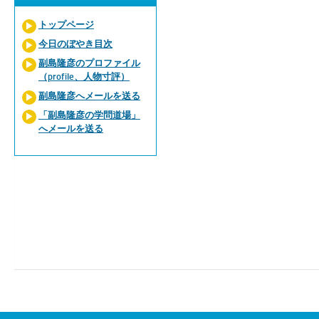
トップページ
今日のぼやき目次
副島隆彦のプロファイル
（profile、人物寸評）
副島隆彦へメールを送る
「副島隆彦の学問道場」
へメールを送る