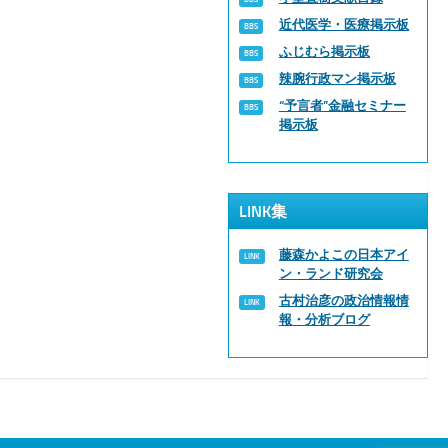
近代医学・医療掲示板
ふじむら掲示板
辣腕行政マン掲示板
“予言者”金融セミナー
掲示板
LINK集
藤森かよこの日本アイ
ン・ランド研究会
古村治彦の政治情報情
報・分析ブログ