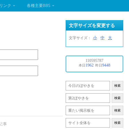
リンク
各種主要BBS
文字サイズを変更する
小
中
大
文字サイズ：
検索
検索
検索
検索
記事