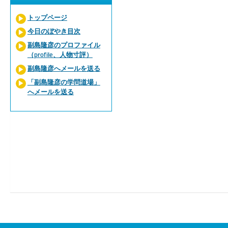
トップページ
今日のぼやき目次
副島隆彦のプロファイル
（profile、人物寸評）
副島隆彦へメールを送る
「副島隆彦の学問道場」
へメールを送る