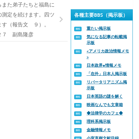
また弟子たちと福島に
の測定を続けます。四ツ
各種主要BBS（掲示板）
ます（報告文 ９）。
重たい掲示板
２７ 副島隆彦
気になる記事の転載掲
示板
<アメリカ政治情報メモ
>
日本政界●情報メモ
「在外」日本人掲示板
リバータリアニズム掲
示板
日本英語の謎を解く
映画なんでも文章箱
◆法律学のカフェ◆
理科系掲示板
金融情報メモ
小室直樹文献目録