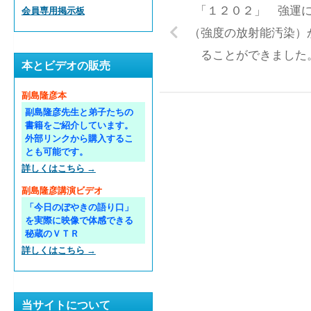
「１２０２」 強運
会員専用掲示板
（強度の放射能汚染）
ることができました
本とビデオの販売
副島隆彦本
副島隆彦先生と弟子たちの
書籍をご紹介しています。
外部リンクから購入するこ
とも可能です。
詳しくはこちら →
副島隆彦講演ビデオ
「今日のぼやきの語り口」
を実際に映像で体感できる
秘蔵のＶＴＲ
詳しくはこちら →
当サイトについて