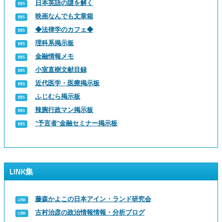
日本英語の謎を解く
映画なんでも文章箱
◆法律学のカフェ◆
理科系掲示板
金融情報メモ
小室直樹文献目録
近代医学・医療掲示板
ふじむら掲示板
辣腕行政マン掲示板
“予言者”金融セミナー掲示板
LINK集
藤森かよこの日本アイン・ランド研究会
古村治彦の政治情報情報・分析ブログ