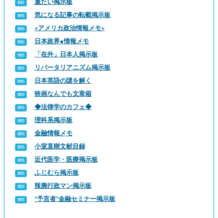
重たい掲示板
気になる記事の転載掲示板
<アメリカ政治情報メモ>
日本政界●情報メモ
「在外」日本人掲示板
リバータリアニズム掲示板
日本英語の謎を解く
映画なんでも文章箱
◆法律学のカフェ◆
理科系掲示板
金融情報メモ
小室直樹文献目録
近代医学・医療掲示板
ふじむら掲示板
辣腕行政マン掲示板
“予言者”金融セミナー掲示板