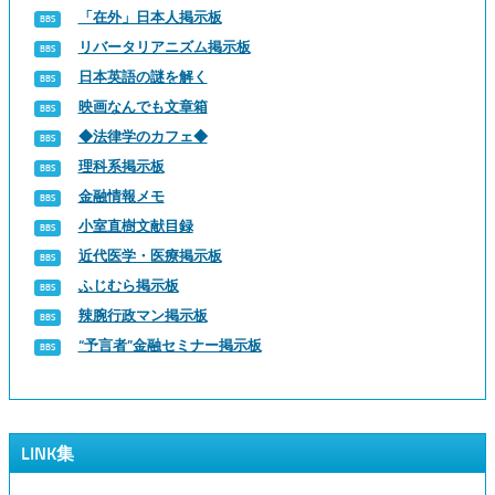
「在外」日本人掲示板
リバータリアニズム掲示板
日本英語の謎を解く
映画なんでも文章箱
◆法律学のカフェ◆
理科系掲示板
金融情報メモ
小室直樹文献目録
近代医学・医療掲示板
ふじむら掲示板
辣腕行政マン掲示板
“予言者”金融セミナー掲示板
LINK集