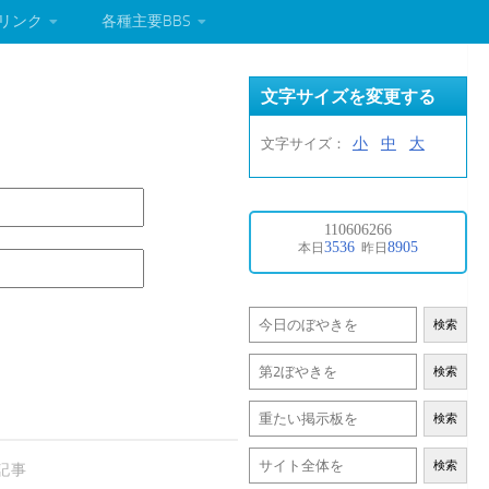
リンク
各種主要BBS
文字サイズを変更する
小
中
大
文字サイズ：
検索
検索
検索
検索
記事