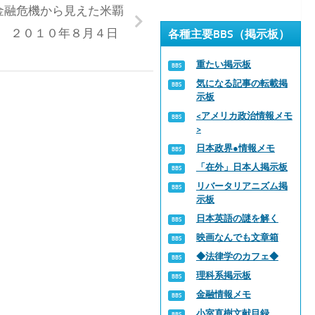
金融危機から見えた米覇
 ２０１０年８月４日
各種主要BBS（掲示板）
重たい掲示板
気になる記事の転載掲
示板
<アメリカ政治情報メモ
>
日本政界●情報メモ
「在外」日本人掲示板
リバータリアニズム掲
示板
日本英語の謎を解く
映画なんでも文章箱
◆法律学のカフェ◆
理科系掲示板
金融情報メモ
小室直樹文献目録