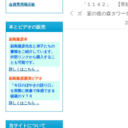
「１１４２」 【寄稿
会員専用掲示板
ズ 宴の後の森タワ
本とビデオの販売
副島隆彦本
副島隆彦先生と弟子たちの
書籍をご紹介しています。
外部リンクから購入するこ
とも可能です。
詳しくはこちら →
副島隆彦講演ビデオ
「今日のぼやきの語り口」
を実際に映像で体感できる
秘蔵のＶＴＲ
詳しくはこちら →
当サイトについて