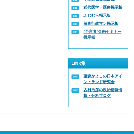
近代医学・医療掲示板
ふじむら掲示板
辣腕行政マン掲示板
“予言者”金融セミナー
掲示板
LINK集
藤森かよこの日本アイ
ン・ランド研究会
古村治彦の政治情報情
報・分析ブログ