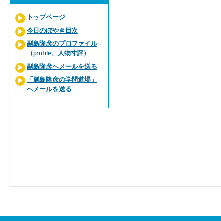
トップページ
今日のぼやき目次
副島隆彦のプロファイル
（profile、人物寸評）
副島隆彦へメールを送る
「副島隆彦の学問道場」
へメールを送る