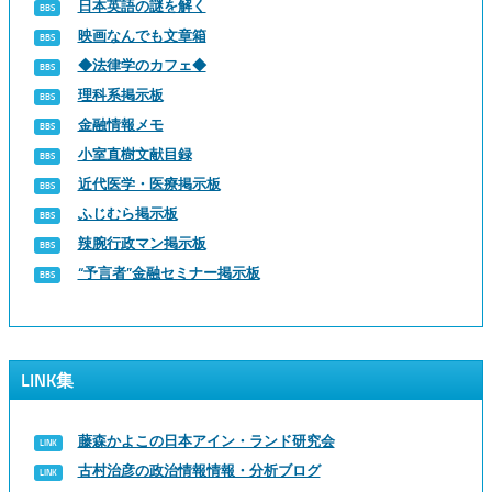
日本英語の謎を解く
映画なんでも文章箱
◆法律学のカフェ◆
理科系掲示板
金融情報メモ
小室直樹文献目録
近代医学・医療掲示板
ふじむら掲示板
辣腕行政マン掲示板
“予言者”金融セミナー掲示板
LINK集
藤森かよこの日本アイン・ランド研究会
古村治彦の政治情報情報・分析ブログ