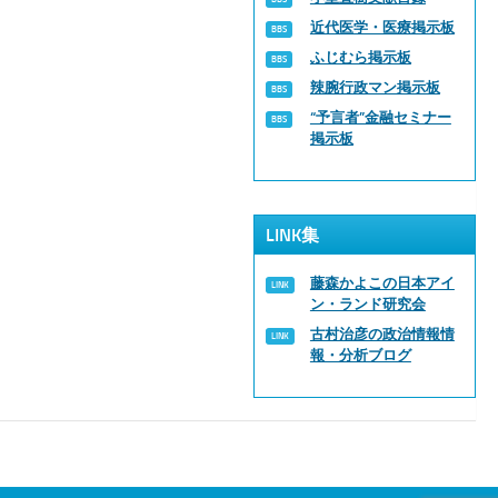
近代医学・医療掲示板
ふじむら掲示板
辣腕行政マン掲示板
“予言者”金融セミナー
掲示板
LINK集
藤森かよこの日本アイ
ン・ランド研究会
古村治彦の政治情報情
報・分析ブログ