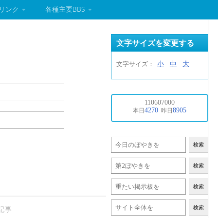
リンク
各種主要BBS
文字サイズを変更する
小
中
大
文字サイズ：
検索
検索
検索
検索
記事