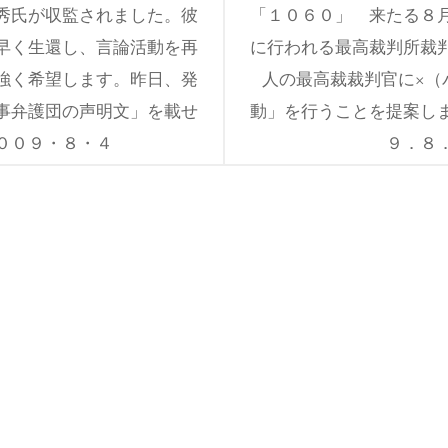
秀氏が収監されました。彼
「１０６０」 来たる８
早く生還し、言論活動を再
に行われる最高裁判所裁
強く希望します。昨日、発
人の最高裁裁判官に×（
事弁護団の声明文」を載せ
動」を行うことを提案し
００９・８・４
９．８