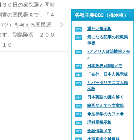
月３０日の衆院選と同時
判官の国民審査で、「４
各種主要BBS（掲示板）
バツ）を与える国民運
重たい掲示板
ます。副島隆彦 ２００
気になる記事の転載掲
示板
．１０
<アメリカ政治情報メモ
>
日本政界●情報メモ
「在外」日本人掲示板
リバータリアニズム掲
示板
日本英語の謎を解く
映画なんでも文章箱
◆法律学のカフェ◆
理科系掲示板
金融情報メモ
小室直樹文献目録