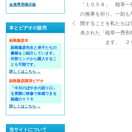
「１０５８」 植草一
会員専用掲示板
の無事を祈り、一刻も
開することを私たちは
本とビデオの販売
表された「植草一秀刑
副島隆彦本
ます。 ２
副島隆彦先生と弟子たちの
書籍をご紹介しています。
外部リンクから購入するこ
とも可能です。
詳しくはこちら →
副島隆彦講演ビデオ
「今日のぼやきの語り口」
を実際に映像で体感できる
秘蔵のＶＴＲ
詳しくはこちら →
当サイトについて