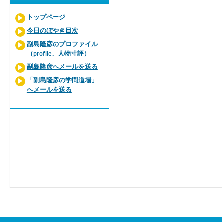
トップページ
今日のぼやき目次
副島隆彦のプロファイル
（profile、人物寸評）
副島隆彦へメールを送る
「副島隆彦の学問道場」
へメールを送る