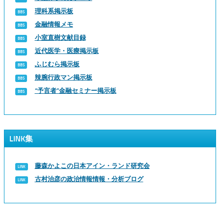
理科系掲示板
金融情報メモ
小室直樹文献目録
近代医学・医療掲示板
ふじむら掲示板
辣腕行政マン掲示板
“予言者”金融セミナー掲示板
LINK集
藤森かよこの日本アイン・ランド研究会
古村治彦の政治情報情報・分析ブログ