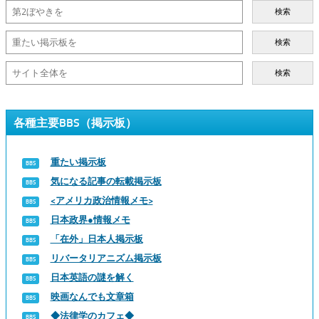
検索
検索
検索
各種主要BBS（掲示板）
重たい掲示板
気になる記事の転載掲示板
<アメリカ政治情報メモ>
日本政界●情報メモ
「在外」日本人掲示板
リバータリアニズム掲示板
日本英語の謎を解く
映画なんでも文章箱
◆法律学のカフェ◆