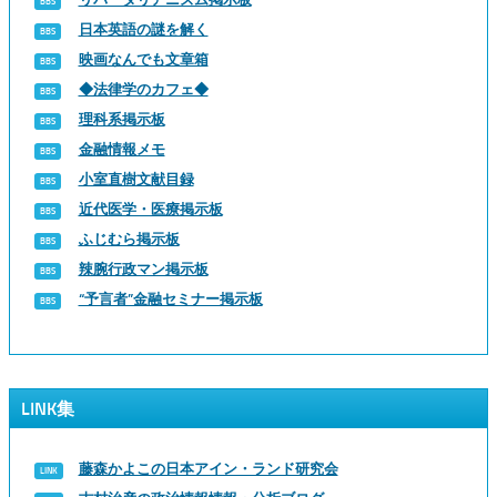
日本英語の謎を解く
映画なんでも文章箱
◆法律学のカフェ◆
理科系掲示板
金融情報メモ
小室直樹文献目録
近代医学・医療掲示板
ふじむら掲示板
辣腕行政マン掲示板
“予言者”金融セミナー掲示板
LINK集
藤森かよこの日本アイン・ランド研究会