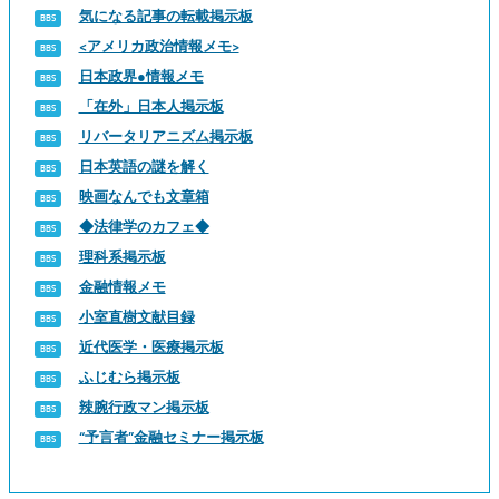
気になる記事の転載掲示板
<アメリカ政治情報メモ>
日本政界●情報メモ
「在外」日本人掲示板
リバータリアニズム掲示板
日本英語の謎を解く
映画なんでも文章箱
◆法律学のカフェ◆
理科系掲示板
金融情報メモ
小室直樹文献目録
近代医学・医療掲示板
ふじむら掲示板
辣腕行政マン掲示板
“予言者”金融セミナー掲示板