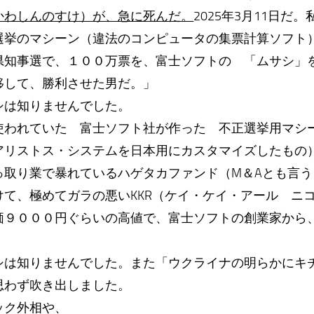
かわしんのすけ）が、急に死んだ。
2025年3月11日だ
選挙のマシーン（違法のコンピュータの集票計算ソフト
県知事選で、１００万票を、富士ソフトの 「ムサシ」
移して、勝利させた男だ。」
シは知りませんでした。
使われていた 富士ソフト社が作った 不正選挙用マシ
アリストス・システムを日本用にカスタマイズしたもの
っ取り業で暴れているハゲタカファンド（M＆Aとも言う
けて、極めてガラの悪いKKR（ケイ・ケイ・アール ニ
価９０００円ぐらいの高値で、富士ソフトの創業家から
シは知りませんでした。また「ウクライナの明らかにキ
思わず吹き出しました。
ック外相や、