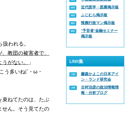
近代医学・医療掲示板
ふじむら掲示板
辣腕行政マン掲示板
“予言者”金融セミナー
掲示板
ら扱われる。
が、教団の被害者で、
LINK集
ようがない。
」
う多いね(´・ω・
藤森かよこの日本アイ
ン・ランド研究会
古村治彦の政治情報情
報・分析ブログ
を束ねてたのは、たぶ
ません。そう見てたの