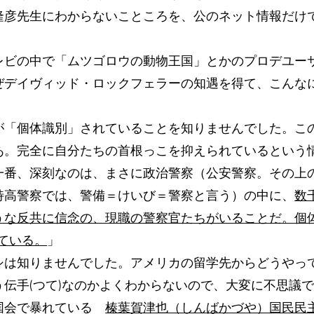
隆彦先生にわからないこところを、公のネット情報だけ
レビの中で「ムツゴロウの動物王国」とかのプロデユー
ぜデイヴィッド・ロックフェラーの知遇を得て、こんな
」
が「個体識別」されていることを知りませんでした。こ
あ。完全に自分たちの首根っこを抑えられているという
一番、深刻なのは、まさに政治警察（公安警察。その上
特高警察では、警備＝けいび＝警察と言う）の中に、
数
うな反共に信念の、現職の警察官たちがいることだ。個
されている。
」
シは知りませんでした。アメリカの留学先からどうやっ
伝手(つて)なのかよくわからないので、大変に不思議
国会で暴れている
榛葉賀津也（しんばかづや）国民民