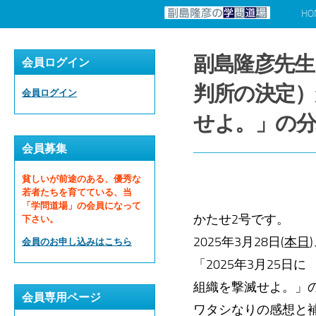
HO
コンテンツへスキップ
副島隆彦先生
会員ログイン
判所の決定）
会員ログイン
せよ。」の分
会員募集
貧しいが前途のある、優秀な
若者たちを育てている、当
「学問道場」の会員になって
かたせ2号です。
下さい。
2025年3月28日(
本日
会員のお申し込みはこちら
「2025年3月25
組織を撃滅せよ。」
会員専用ページ
ワタシなりの感想と