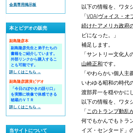
会員専用掲示板
以下の情報を、ワタ
「
VOA(ヴォイス・
続けたアメリカ政府の
本とビデオの販売
ビになった。」
副島隆彦本
補足します。
副島隆彦先生と弟子たちの
「サントリー文化人
書籍をご紹介しています。
外部リンクから購入するこ
山崎正和
です。
とも可能です。
詳しくはこちら →
「やわらかい個人主
副島隆彦講演ビデオ
いわゆる昭和の時代
「今日のぼやきの語り口」
渡部昇一を穏やかに
を実際に映像で体感できる
秘蔵のＶＴＲ
以下の情報を、ワタ
詳しくはこちら →
「
このトランプ動乱が、
何でもかんでもトランプ
イズ・センタード」
当サイトについて