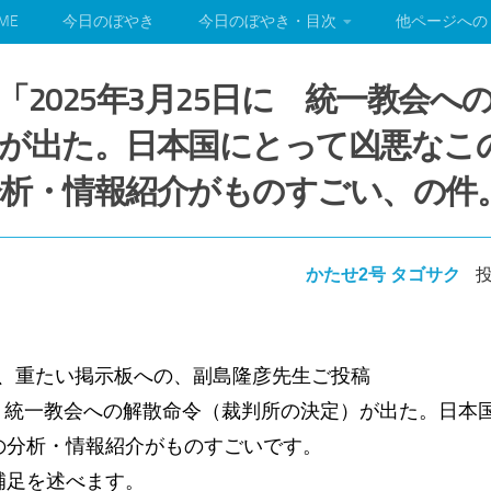
ME
今日のぼやき
今日のぼやき・目次
他ページへの
「2025年3月25日に 統一教会へ
が出た。日本国にとって凶悪なこ
析・情報紹介がものすごい、の件
かたせ2号 タゴサク
投
)、重たい掲示板への、副島隆彦先生ご投稿
日に 統一教会への解散命令（裁判所の決定）が出た。日
の分析・情報紹介がものすごいです。
補足を述べます。