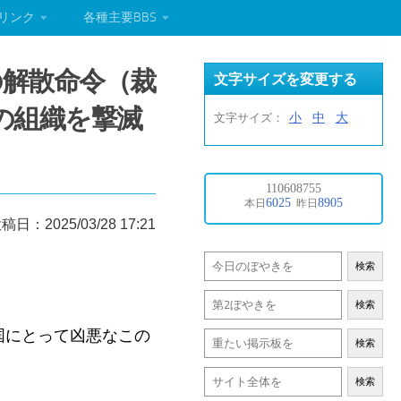
リンク
各種主要BBS
の解散命令（裁
文字サイズを変更する
の組織を撃滅
小
中
大
文字サイズ：
。
稿日：2025/03/28 17:21
検索
検索
本国にとって凶悪なこの
検索
検索