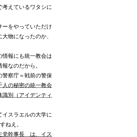
で考えているワタシに
サーをやっていただけ
に大物になったのか、
の情報にも統一教会は
情報なのだから。
の警察庁＝戦前の警保
千人の秘密の統一教会
体識別（アイデンティ
てイスラエルの大学に
ですねえ。
主党幹事長 は、イス