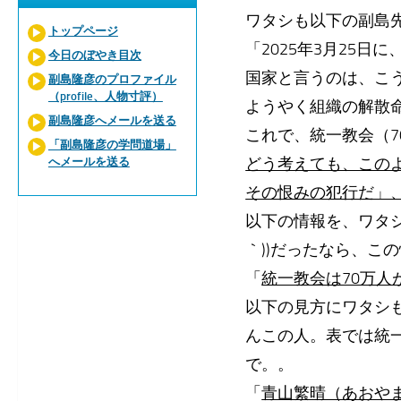
ワタシも以下の副島
トップページ
「2025年3月25
今日のぼやき目次
国家と言うのは、こ
副島隆彦のプロファイル
（profile、人物寸評）
ようやく組織の解散
副島隆彦へメールを送る
これで、統一教会（
「副島隆彦の学問道場」
どう考えても、この
へメールを送る
その恨みの犯行だ」
以下の情報を、ワタシ
｀))だったなら、こ
「
統一教会は70万人
以下の見方にワタシ
んこの人。表では統
で。。
「
青山繁晴（あおや