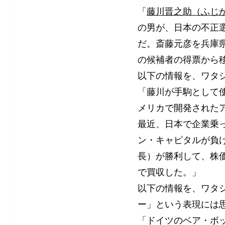
「
藤川晋之助（ふじ
の男が、日本の不正
だ。斎藤元彦を兵庫
の候補者の得票から
以下の情報を、ワタ
「藤川が手駒として
メリカで開発された
最近、日本で企業乗
ン・キャピタルが負
長）が勝利して、株
で買収した。」
以下の情報を、ワタ
ー」という表現には
「ドイツのベア・ボ