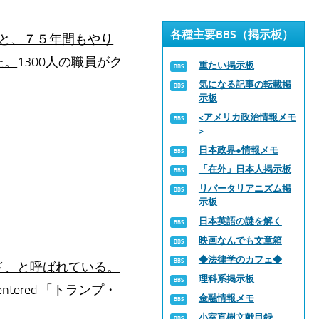
各種主要BBS（掲示板）
っと、７５年間もやり
た。
1300人の職員がク
重たい掲示板
気になる記事の転載掲
示板
<アメリカ政治情報メモ
>
日本政界●情報メモ
「在外」日本人掲示板
リバータリアニズム掲
示板
日本英語の謎を解く
映画なんでも文章箱
◆法律学のカフェ◆
タード、と呼ばれている。
理科系掲示板
tered 「トランプ・
金融情報メモ
小室直樹文献目録