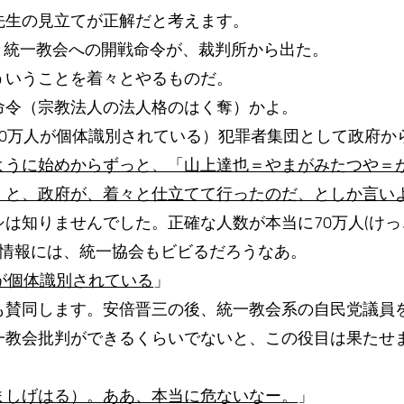
先生の見立てが正解だと考えます。
日に、統一教会への開戦命令が、裁判所から出た。
ういうことを着々とやるものだ。
命令（宗教法人の法人格のはく奪）かよ。
70万人が個体識別されている）犯罪者集団として政府か
ように始めからずっと、「山上達也＝やまがみたつや＝
、と、政府が、着々と仕立てて行ったのだ、としか言い
は知りませんでした。正確な人数が本当に70万人(けっこ
の情報には、統一協会もビビるだろうなあ。
が個体識別されている
」
も賛同します。安倍晋三の後、統一教会系の自民党議員
一教会批判ができるくらいでないと、この役目は果たせ
ましげはる）。ああ、本当に危ないなー。
」