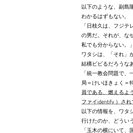
以下のような、副島
わかるはずもない。
「日枝久は、フジテ
の男だ。それが、な
私でも分からない。
ワタシは、「それ」
結構ビビるだろうな
「統一教会問題で、
局＝けいほきょく＝
員である、燃えるよ
ファイidentify ）
以下の情報を、ワタ
行けたのか、どういう
「玉木の横にいて、