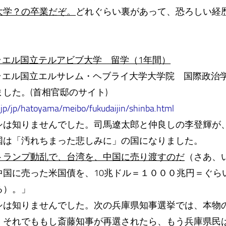
大学？の卒業だぞ。
どれぐらい裏があって、恐ろしい経
スラエル国立テルアビブ大学 留学（1年間）
スラエル国立エルサレム・ヘブライ大学大学院 国際政治
した。(首相官邸のサイト)
.jp/jp/hatoyama/meibo/fukudaijin/shinba.html
シは知りませんでした。司馬遼太郎と仲良しの李登輝が
国は「汚れちまった悲しみに」の国になりました。
トランプ動乱で、台湾を、中国に売り渡すのだ
（さあ、
中国に売った米国債を、10兆ドル＝１０００兆円＝ぐら
る）。」
シは知りませんでした。次の兵庫県知事選挙では、本物
。それでももし斎藤知事が再選されたら、もう兵庫県民