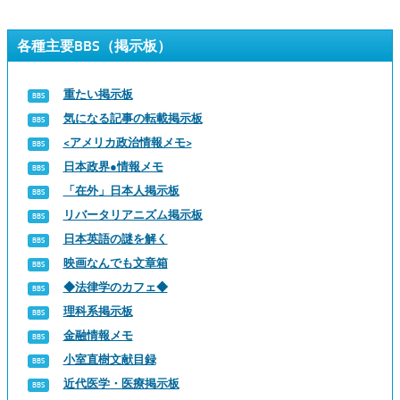
各種主要BBS（掲示板）
重たい掲示板
気になる記事の転載掲示板
<アメリカ政治情報メモ>
日本政界●情報メモ
「在外」日本人掲示板
リバータリアニズム掲示板
日本英語の謎を解く
映画なんでも文章箱
◆法律学のカフェ◆
理科系掲示板
金融情報メモ
小室直樹文献目録
近代医学・医療掲示板