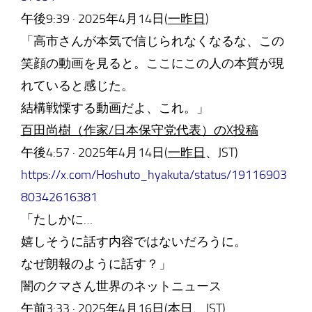
午後9:39 · 2025年4月14日(
一昨日
)
「高市さんが本気で信じられなくなるな、この
笑顔の動画を見ると。ここにこの人の本質が現
れていると感じた。
結構戦慄する動画だよ、これ。」
百田尚樹（作家/日本保守党代表）のX投稿
午後4:57 · 2025年4月14日(
一昨日
、JST)
https://x.com/Hoshuto_hyakuta/status/19116903
80342616381
「たしかに…
嬉しそうに話す内容ではないだろうに。
なぜ朗報のように話す？」
闇のクマさん世界のネットニュース
午前3:33 · 2025年4月16日(
本日
、JST)