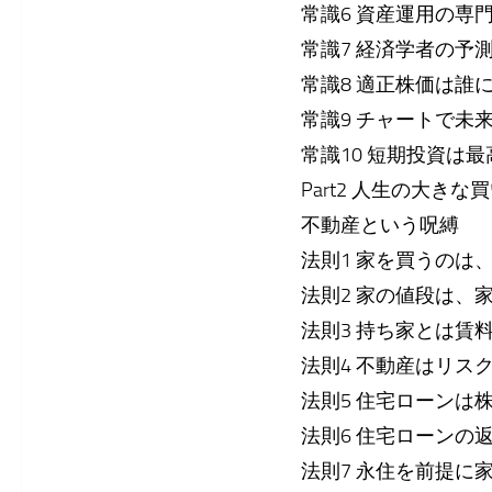
常識6 資産運用の専
常識7 経済学者の予
常識8 適正株価は誰
常識9 チャートで未
常識10 短期投資は
Part2 人生の大きな
不動産という呪縛
法則1 家を買うのは
法則2 家の値段は、
法則3 持ち家とは賃
法則4 不動産はリス
法則5 住宅ローンは
法則6 住宅ローンの
法則7 永住を前提に