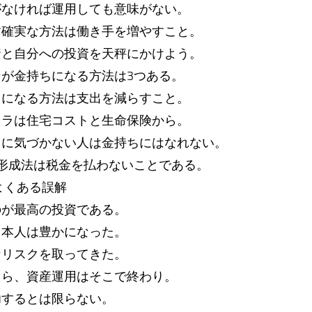
がなければ運用しても意味がない。
す確実な方法は働き手を増やすこと。
資と自分への投資を天秤にかけよう。
ンが金持ちになる方法は3つある。
ちになる方法は支出を減らすこと。
トラは住宅コストと生命保険から。
トに気づかない人は金持ちにはなれない。
産形成法は税金を払わないことである。
よくある誤解
のが最高の投資である。
日本人は豊かになった。
なリスクを取ってきた。
たら、資産運用はそこで終わり。
功するとは限らない。