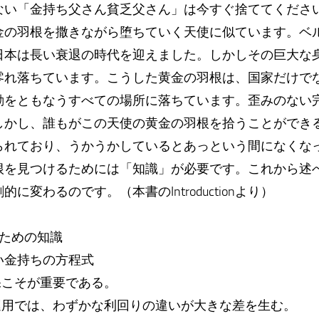
い「金持ち父さん貧乏父さん」は今すぐ捨ててください!
金の羽根を撒きながら堕ちていく天使に似ています。ベ
日本は長い衰退の時代を迎えました。しかしその巨大な
零れ落ちています。こうした黄金の羽根は、国家だけで
動をともなうすべての場所に落ちています。歪みのない
しかし、誰もがこの天使の黄金の羽根を拾うことができ
られており、うかうかしているとあっという間になくな
根を見つけるためには「知識」が必要です。これから述
に変わるのです。（本書のIntroductionより）
するための知識
い金持ちの方程式
保こそが重要である。
運用では、わずかな利回りの違いが大きな差を生む。