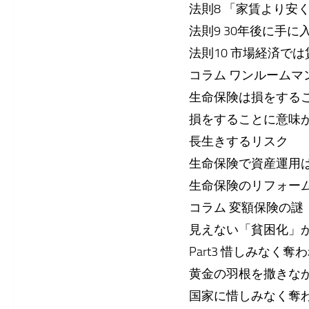
法則8 「家賃より安
法則9 30年後に手
法則10 市場経済で
コラム ワンルーム
生命保険は損をする
損をすることに意味
長生きするリスク
生命保険で資産運用
生命保険のリフォー
コラム 変額保険の謎
見えない「貧困化」
Part3 惜しみなく奪
黄金の羽根を撒きな
国家に惜しみなく奪