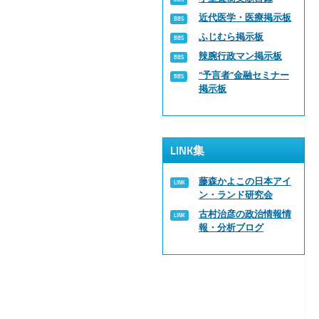
近代医学・医療掲示板
ふじむら掲示板
辣腕行政マン掲示板
“予言者”金融セミナー
掲示板
LINK集
藤森かよこの日本アイ
ン・ランド研究会
古村治彦の政治情報情
報・分析ブログ