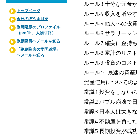
ルール3 十分な元金
トップページ
ルール4 収入を増や
今日のぼやき目次
ルール5 他人への投
副島隆彦のプロファイル
ルール6 サラリーマ
（profile、人物寸評）
副島隆彦へメールを送る
ルール7 確実に金持
「副島隆彦の学問道場」
ルール8 家計のリス
へメールを送る
ルール9 投資のコス
ルール10 最速の資
資産運用についての
常識1 投資をしない
常識2 バブル崩壊で
常識3 日本人は大き
常識4 不動産を買っ
常識5 長期投資が成