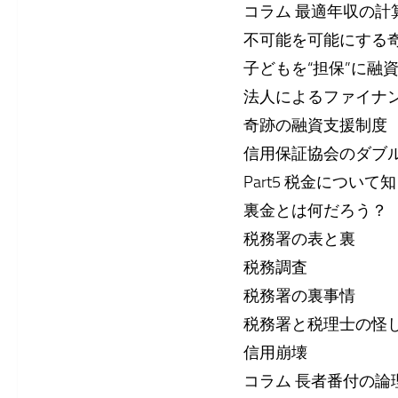
コラム 最適年収の計
不可能を可能にする
子どもを“担保”に融
法人によるファイナ
奇跡の融資支援制度
信用保証協会のダブ
Part5 税金につい
裏金とは何だろう？
税務署の表と裏
税務調査
税務署の裏事情
税務署と税理士の怪
信用崩壊
コラム 長者番付の論