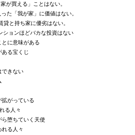
く家が買える」ことはない。
に入った「我が家」に価値はない。
は賃貸と持ち家に優劣はない。
マンションほどバカな投資はない
ことに意味がある
がある宝くじ
はできない
ム
が拡がっている
われる人々
がら堕ちていく天使
われる人々