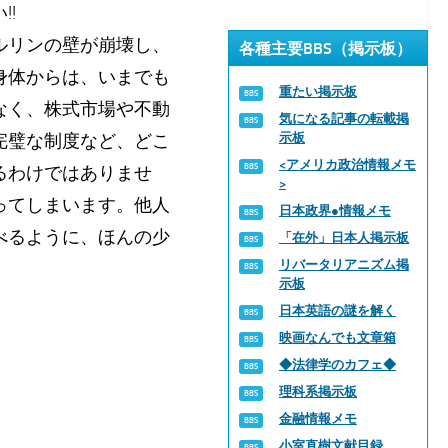
!
ルリンの壁が崩壊し、
各種主要BBS（掲示板）
身体からは、いまでも
重たい掲示板
なく、株式市場や不動
気になる記事の転載掲
完璧な制度など、どこ
示板
<アメリカ政治情報メモ
るわけではありませ
>
ってしまいます。他人
日本政界●情報メモ
べるように、ほんの少
「在外」日本人掲示板
リバータリアニズム掲
示板
日本英語の謎を解く
映画なんでも文章箱
◆法律学のカフェ◆
理科系掲示板
金融情報メモ
小室直樹文献目録