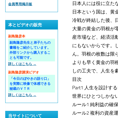
日本人には役に立たな
会員専用掲示板
日本という国は、黄
冷戦が終結した後、
本とビデオの販売
大量の黄金の羽根が
産市場など、経済活
副島隆彦本
副島隆彦先生と弟子たちの
にもないからです。
書籍をご紹介しています。
外部リンクから購入するこ
ん。羽根の枚数は限
とも可能です。
よりも早く黄金の羽
詳しくはこちら →
しの工夫で、人生を劇的
副島隆彦講演ビデオ
目次
「今日のぼやきの語り口」
を実際に映像で体感できる
Part1 人生を設計
秘蔵のＶＴＲ
詳しくはこちら →
世界にひとつしかな
ルール1 純利益の確
ルール2 複利の資産
当サイトについて