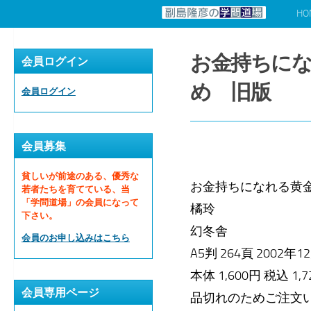
HO
コンテンツへスキップ
お金持ちにな
会員ログイン
め 旧版
会員ログイン
会員募集
貧しいが前途のある、優秀な
お金持ちになれる黄金
若者たちを育てている、当
「学問道場」の会員になって
橘玲
下さい。
幻冬舎
会員のお申し込みはこちら
A5判 264頁 2002年
本体 1,600円 税込 1,
会員専用ページ
品切れのためご注文い