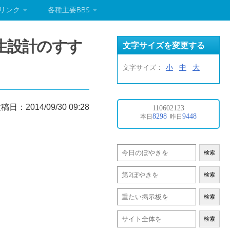
リンク
各種主要BBS
生設計のすす
文字サイズを変更する
小
中
大
文字サイズ：
稿日：2014/09/30 09:28
検索
検索
検索
検索