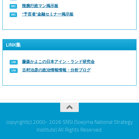
辣腕行政マン掲示板
“予言者”金融セミナー掲示板
LINK集
藤森かよこの日本アイン・ランド研究会
古村治彦の政治情報情報・分析ブログ
copyright(c) 2000- 2026 SNSI (Soejima National Strategy
Institute) All Rights Reserved.