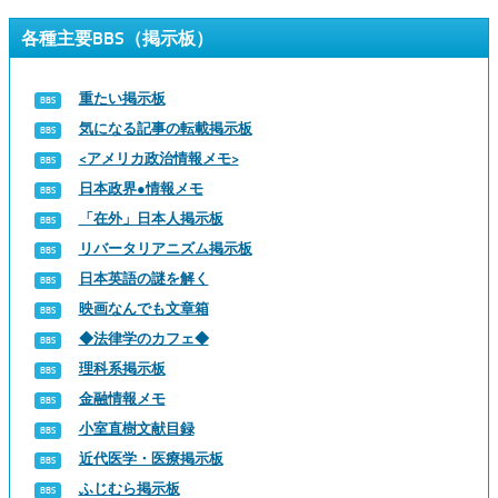
各種主要BBS（掲示板）
重たい掲示板
気になる記事の転載掲示板
<アメリカ政治情報メモ>
日本政界●情報メモ
「在外」日本人掲示板
リバータリアニズム掲示板
日本英語の謎を解く
映画なんでも文章箱
◆法律学のカフェ◆
理科系掲示板
金融情報メモ
小室直樹文献目録
近代医学・医療掲示板
ふじむら掲示板