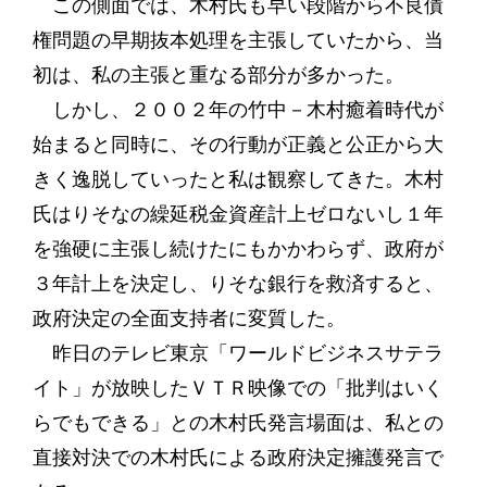
この側面では、木村氏も早い段階から不良債
権問題の早期抜本処理を主張していたから、当
初は、私の主張と重なる部分が多かった。
しかし、２００２年の竹中－木村癒着時代が
始まると同時に、その行動が正義と公正から大
きく逸脱していったと私は観察してきた。木村
氏はりそなの繰延税金資産計上ゼロないし１年
を強硬に主張し続けたにもかかわらず、政府が
３年計上を決定し、りそな銀行を救済すると、
政府決定の全面支持者に変質した。
昨日のテレビ東京「ワールドビジネスサテラ
イト」が放映したＶＴＲ映像での「批判はいく
らでもできる」との木村氏発言場面は、私との
直接対決での木村氏による政府決定擁護発言で