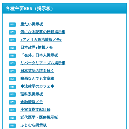
各種主要BBS（掲示板）
重たい掲示板
気になる記事の転載掲示板
<アメリカ政治情報メモ>
日本政界●情報メモ
「在外」日本人掲示板
リバータリアニズム掲示板
日本英語の謎を解く
映画なんでも文章箱
◆法律学のカフェ◆
理科系掲示板
金融情報メモ
小室直樹文献目録
近代医学・医療掲示板
ふじむら掲示板