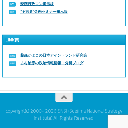
辣腕行政マン掲示板
“予言者”金融セミナー掲示板
LINK集
藤森かよこの日本アイン・ランド研究会
古村治彦の政治情報情報・分析ブログ
copyright(c) 2000- 2026 SNSI (Soejima National Strategy
Institute) All Rights Reserved.