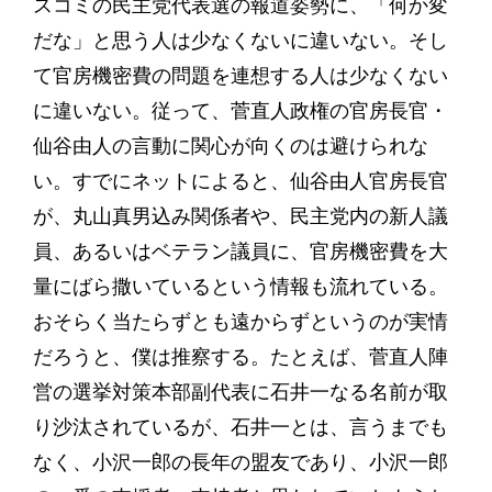
スコミの民主党代表選の報道姿勢に、「何か変
だな」と思う人は少なくないに違いない。そし
て官房機密費の問題を連想する人は少なくない
に違いない。従って、菅直人政権の官房長官・
仙谷由人の言動に関心が向くのは避けられな
い。すでにネットによると、仙谷由人官房長官
が、丸山真男込み関係者や、民主党内の新人議
員、あるいはベテラン議員に、官房機密費を大
量にばら撒いているという情報も流れている。
おそらく当たらずとも遠からずというのが実情
だろうと、僕は推察する。たとえば、菅直人陣
営の選挙対策本部副代表に石井一なる名前が取
り沙汰されているが、石井一とは、言うまでも
なく、小沢一郎の長年の盟友であり、小沢一郎