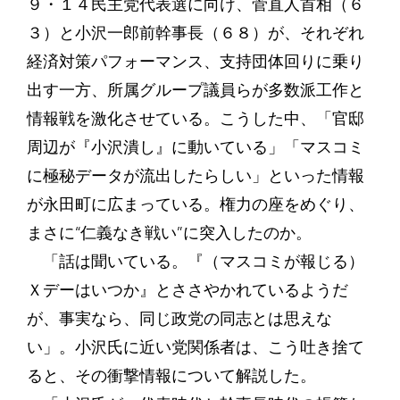
９・１４民主党代表選に向け、菅直人首相（６
３）と小沢一郎前幹事長（６８）が、それぞれ
経済対策パフォーマンス、支持団体回りに乗り
出す一方、所属グループ議員らが多数派工作と
情報戦を激化させている。こうした中、「官邸
周辺が『小沢潰し』に動いている」「マスコミ
に極秘データが流出したらしい」といった情報
が永田町に広まっている。権力の座をめぐり、
まさに“仁義なき戦い”に突入したのか。
「話は聞いている。『（マスコミが報じる）
Ｘデーはいつか』とささやかれているようだ
が、事実なら、同じ政党の同志とは思えな
い」。小沢氏に近い党関係者は、こう吐き捨て
ると、その衝撃情報について解説した。