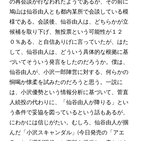
の再会談が行なわれたようであるが、その前に
鳩山は仙谷由人とも都内某所で会談している模
様である。会談後、仙谷由人は、どちらかが立
候補を取り下げ、無投票という可能性が１２
０％ある、と自信ありげに言っていたが、はた
して、仙谷由人は、どういう具体的な根拠に基
づいてそういう発言をしたのだろうか。僕は、
仙谷由人が、小沢一郎陣営に対する、何らかの
恫喝か懐柔を試みたのだろうと思う。一説に
は、小沢優勢という情報分析に基づいて、菅直
人続投の代わりに、「仙谷由人が降りる」とい
う条件で妥協を図っているという話もあるが、
にわかには信じがたい。むしろ、仙谷由人が掴
んだ「小沢スキャンダル」(今日発売の「アエ