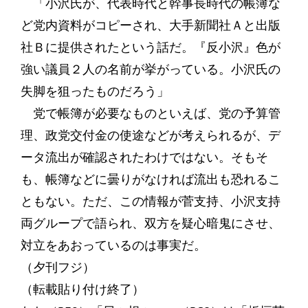
「小沢氏が、代表時代と幹事長時代の帳簿な
ど党内資料がコピーされ、大手新聞社Ａと出版
社Ｂに提供されたという話だ。『反小沢』色が
強い議員２人の名前が挙がっている。小沢氏の
失脚を狙ったものだろう」
党で帳簿が必要なものといえば、党の予算管
理、政党交付金の使途などが考えられるが、デ
ータ流出が確認されたわけではない。そもそ
も、帳簿などに曇りがなければ流出も恐れるこ
ともない。ただ、この情報が菅支持、小沢支持
両グループで語られ、双方を疑心暗鬼にさせ、
対立をあおっているのは事実だ。
（夕刊フジ）
（転載貼り付け終了）