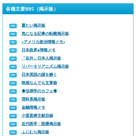
各種主要BBS（掲示板）
重たい掲示板
気になる記事の転載掲示板
<アメリカ政治情報メモ>
日本政界●情報メモ
「在外」日本人掲示板
リバータリアニズム掲示板
日本英語の謎を解く
映画なんでも文章箱
◆法律学のカフェ◆
理科系掲示板
金融情報メモ
小室直樹文献目録
近代医学・医療掲示板
ふじむら掲示板