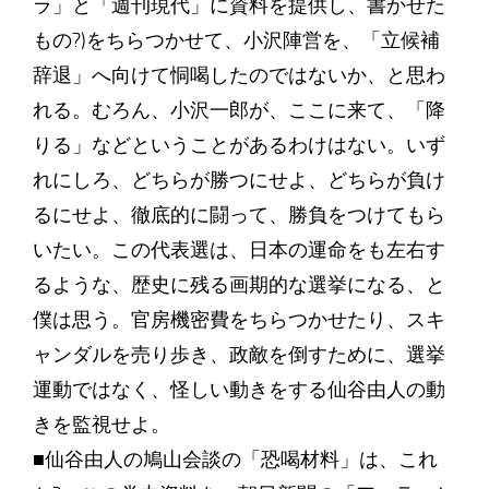
ラ」と「週刊現代」に資料を提供し、書かせた
もの?)をちらつかせて、小沢陣営を、「立候補
辞退」へ向けて恫喝したのではないか、と思わ
れる。むろん、小沢一郎が、ここに来て、「降
りる」などということがあるわけはない。いず
れにしろ、どちらが勝つにせよ、どちらが負け
るにせよ、徹底的に闘って、勝負をつけてもら
いたい。この代表選は、日本の運命をも左右す
るような、歴史に残る画期的な選挙になる、と
僕は思う。官房機密費をちらつかせたり、スキ
ャンダルを売り歩き、政敵を倒すために、選挙
運動ではなく、怪しい動きをする仙谷由人の動
きを監視せよ。
■仙谷由人の鳩山会談の「恐喝材料」は、これ