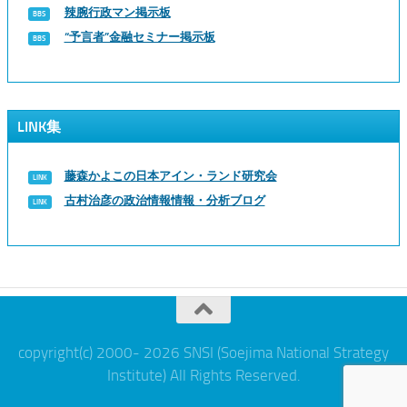
辣腕行政マン掲示板
“予言者”金融セミナー掲示板
LINK集
藤森かよこの日本アイン・ランド研究会
古村治彦の政治情報情報・分析ブログ
copyright(c) 2000- 2026 SNSI (Soejima National Strategy
Institute) All Rights Reserved.