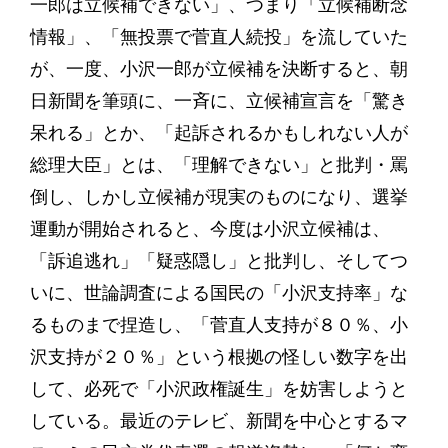
一郎は立候補できない」、つまり「立候補断念
情報」、「無投票で菅直人続投」を流していた
が、一度、小沢一郎が立候補を決断すると、朝
日新聞を筆頭に、一斉に、立候補宣言を「驚き
呆れる」とか、「起訴されるかもしれない人が
総理大臣」とは、「理解できない」と批判・罵
倒し、しかし立候補が現実のものになり、選挙
運動が開始されると、今度は小沢立候補は、
「訴追逃れ」「疑惑隠し」と批判し、そしてつ
いに、世論調査による国民の「小沢支持率」な
るものまで捏造し、「菅直人支持が８０％、小
沢支持が２０％」という根拠の怪しい数字を出
して、必死で「小沢政権誕生」を妨害しようと
している。最近のテレビ、新聞を中心とするマ